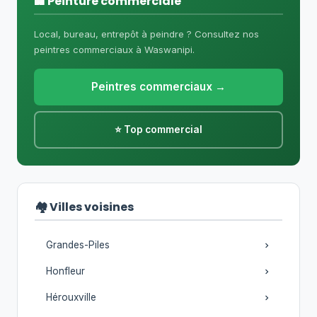
🏢 Peinture commerciale
Local, bureau, entrepôt à peindre ? Consultez nos
peintres commerciaux à Waswanipi.
Peintres commerciaux →
⭐ Top commercial
🏘️ Villes voisines
Grandes-Piles
Honfleur
Hérouxville