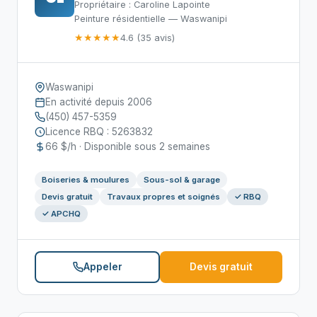
Propriétaire : Caroline Lapointe
Peinture résidentielle — Waswanipi
★★★★★
4.6 (35 avis)
Waswanipi
En activité depuis 2006
(450) 457-5359
Licence RBQ : 5263832
66 $/h · Disponible sous 2 semaines
Boiseries & moulures
Sous-sol & garage
Devis gratuit
Travaux propres et soignés
✓ RBQ
✓ APCHQ
Appeler
Devis gratuit