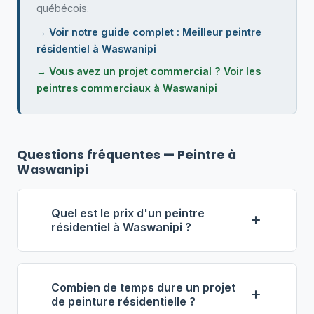
québécois.
→ Voir notre guide complet : Meilleur peintre
résidentiel à Waswanipi
→ Vous avez un projet commercial ? Voir les
peintres commerciaux à Waswanipi
Questions fréquentes — Peintre à
Waswanipi
Quel est le prix d'un peintre
résidentiel à Waswanipi ?
À Waswanipi, le tarif horaire d'un
peintre résidentiel se situe
Combien de temps dure un projet
généralement entre 40 $ et 65 $ de
de peinture résidentielle ?