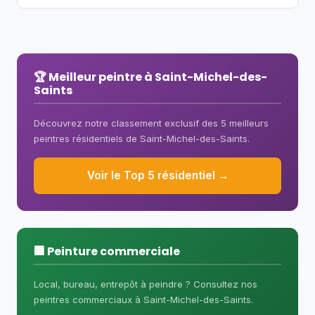
et 10 jours. Un projet extérieur peut
PeintresQC couvre aussi le secteur
nécessiter de 3 à 7 jours selon la
commercial à Saint-Michel-des-Saints.
superficie.
Bureaux, commerces, entrepôts,
restaurants — consultez notre
🏆 Meilleur peintre à Saint-Michel-des-
Saints
annuaire des peintres commerciaux
ou le
classement Top commercial
.
Découvrez notre classement exclusif des 5 meilleurs
peintres résidentiels de Saint-Michel-des-Saints.
Voir le Top 5 résidentiel →
🏢 Peinture commerciale
Local, bureau, entrepôt à peindre ? Consultez nos
peintres commerciaux à Saint-Michel-des-Saints.