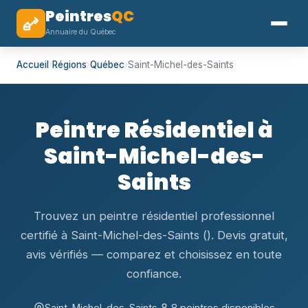
Peintres
QC
Annuaire du Québec
Accueil
›
Régions
›
Québec
›
Saint-Michel-des-Saints
Peintre Résidentiel à
Saint-Michel-des-
Saints
Trouvez un peintre résidentiel professionnel
certifié à Saint-Michel-des-Saints (). Devis gratuit,
avis vérifiés — comparez et choisissez en toute
confiance.
Saint-Michel-des-Saints,
8 peintres disponibles