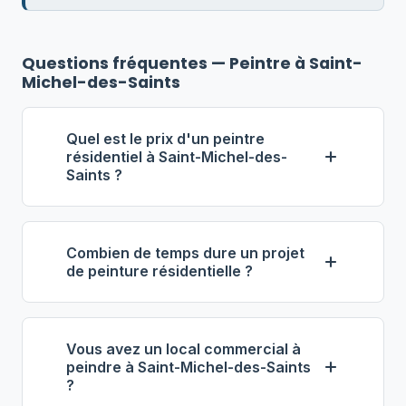
Questions fréquentes — Peintre à Saint-
Michel-des-Saints
Quel est le prix d'un peintre
résidentiel à Saint-Michel-des-
Saints ?
À Saint-Michel-des-Saints, le tarif
horaire d'un peintre résidentiel se situe
Combien de temps dure un projet
généralement entre 40 $ et 65 $ de
de peinture résidentielle ?
l'heure. Pour une pièce de taille
La durée varie selon l'envergure du
moyenne, prévoyez entre 350 $ et 900
projet. Pour une pièce, comptez 1 à 2
$ (main-d'œuvre et matériaux inclus).
Vous avez un local commercial à
journées de travail. Pour une maison
Obtenez plusieurs devis via notre
peindre à Saint-Michel-des-Saints
?
complète (intérieur), prévoyez entre 5
annuaire pour comparer.