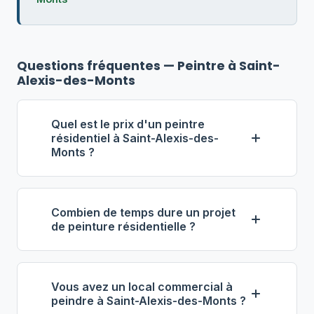
Questions fréquentes — Peintre à Saint-
Alexis-des-Monts
Quel est le prix d'un peintre
résidentiel à Saint-Alexis-des-
Monts ?
À Saint-Alexis-des-Monts, le tarif
horaire d'un peintre résidentiel se situe
Combien de temps dure un projet
généralement entre 40 $ et 65 $ de
de peinture résidentielle ?
l'heure. Pour une pièce de taille
La durée varie selon l'envergure du
moyenne, prévoyez entre 350 $ et 900
projet. Pour une pièce, comptez 1 à 2
$ (main-d'œuvre et matériaux inclus).
Vous avez un local commercial à
journées de travail. Pour une maison
Obtenez plusieurs devis via notre
peindre à Saint-Alexis-des-Monts ?