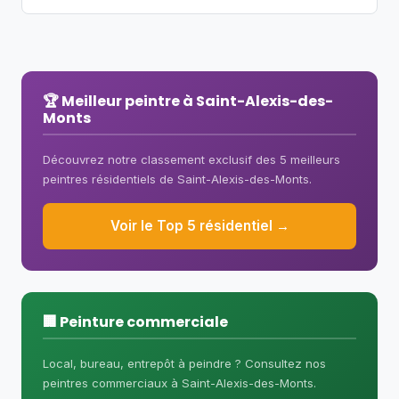
complète (intérieur), prévoyez entre 5
annuaire pour comparer.
PeintresQC couvre aussi le secteur
et 10 jours. Un projet extérieur peut
commercial à Saint-Alexis-des-Monts.
nécessiter de 3 à 7 jours selon la
Bureaux, commerces, entrepôts,
superficie.
restaurants — consultez notre
🏆 Meilleur peintre à Saint-Alexis-des-
Monts
annuaire des peintres commerciaux
ou le
classement Top commercial
.
Découvrez notre classement exclusif des 5 meilleurs
peintres résidentiels de Saint-Alexis-des-Monts.
Voir le Top 5 résidentiel →
🏢 Peinture commerciale
Local, bureau, entrepôt à peindre ? Consultez nos
peintres commerciaux à Saint-Alexis-des-Monts.