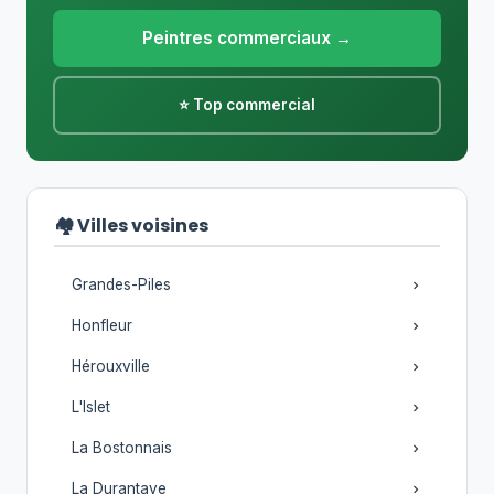
Peintres commerciaux →
⭐ Top commercial
🏘️ Villes voisines
Grandes-Piles
Honfleur
Hérouxville
L'Islet
La Bostonnais
La Durantaye