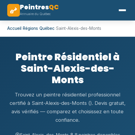
Peintres
QC
Annuaire du Québec
Accueil
›
Régions
›
Québec
›
Saint-Alexis-des-Monts
Peintre Résidentiel à
Saint-Alexis-des-
Monts
Trouvez un peintre résidentiel professionnel
certifié à Saint-Alexis-des-Monts (). Devis gratuit,
avis vérifiés — comparez et choisissez en toute
confiance.
Saint-Alexis-des-Monts,
8 peintres disponibles