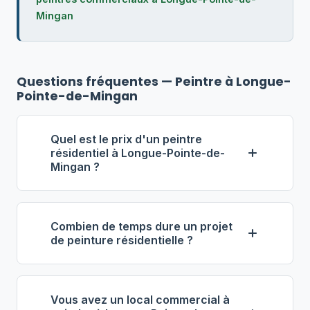
Mingan
Questions fréquentes — Peintre à Longue-
Pointe-de-Mingan
Quel est le prix d'un peintre
résidentiel à Longue-Pointe-de-
Mingan ?
À Longue-Pointe-de-Mingan, le tarif
horaire d'un peintre résidentiel se situe
Combien de temps dure un projet
généralement entre 40 $ et 65 $ de
de peinture résidentielle ?
l'heure. Pour une pièce de taille
La durée varie selon l'envergure du
moyenne, prévoyez entre 350 $ et 900
projet. Pour une pièce, comptez 1 à 2
$ (main-d'œuvre et matériaux inclus).
Vous avez un local commercial à