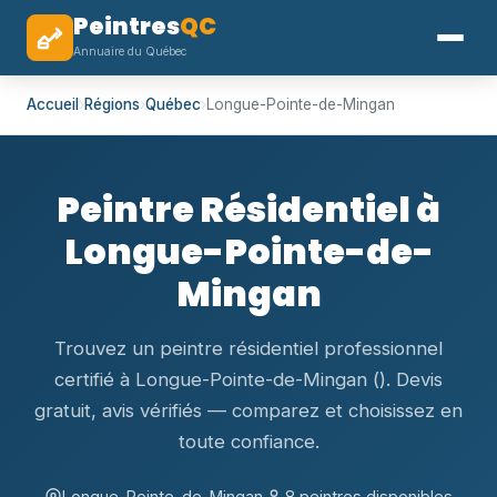
Peintres
QC
Annuaire du Québec
Accueil
›
Régions
›
Québec
›
Longue-Pointe-de-Mingan
Peintre Résidentiel à
Longue-Pointe-de-
Mingan
Trouvez un peintre résidentiel professionnel
certifié à Longue-Pointe-de-Mingan (). Devis
gratuit, avis vérifiés — comparez et choisissez en
toute confiance.
Longue-Pointe-de-Mingan,
8 peintres disponibles