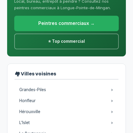
Local, bureau, entrepôt à peindre ? Consultez nos
peintres commerciaux à Longue-Pointe-de-Mingan.
Peintres commerciaux →
⭐ Top commercial
🏘️ Villes voisines
Grandes-Piles
Honfleur
Hérouxville
L'Islet