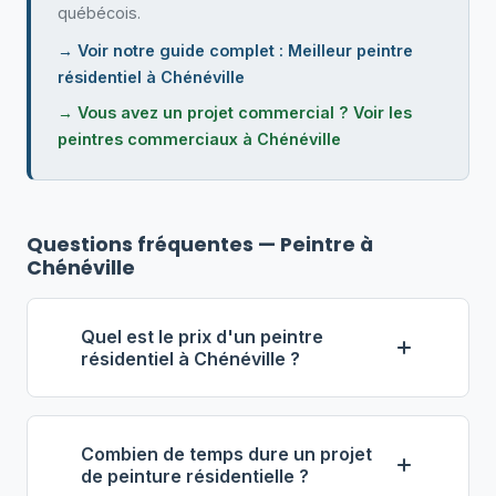
québécois.
→ Voir notre guide complet : Meilleur peintre
résidentiel à Chénéville
→ Vous avez un projet commercial ? Voir les
peintres commerciaux à Chénéville
Questions fréquentes — Peintre à
Chénéville
Quel est le prix d'un peintre
résidentiel à Chénéville ?
À Chénéville, le tarif horaire d'un
peintre résidentiel se situe
Combien de temps dure un projet
généralement entre 40 $ et 65 $ de
de peinture résidentielle ?