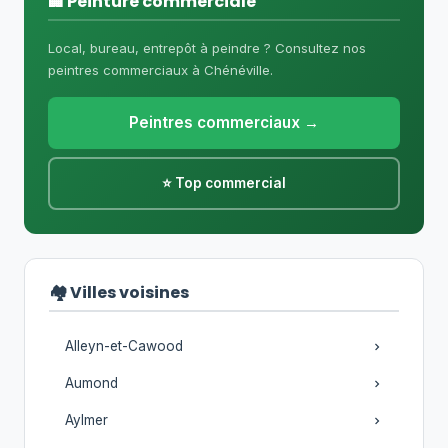
🏢 Peinture commerciale
Local, bureau, entrepôt à peindre ? Consultez nos
peintres commerciaux à Chénéville.
Peintres commerciaux →
⭐ Top commercial
🏘️ Villes voisines
Alleyn-et-Cawood
Aumond
Aylmer