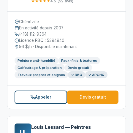
★★★★★
4.5 (52 avis)
Chénéville
En activité depuis 2007
(418) 112-9364
Licence RBQ : 5394940
56 $/h · Disponible maintenant
Peinture anti-humidité
Faux-finis & textures
Calfeutrage & préparation
Devis gratuit
Travaux propres et soignés
✓ RBQ
✓ APCHQ
Appeler
Devis gratuit
Louis Lessard — Peintres
LL