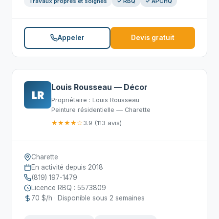
Travaux propres et soignés
✓ RBQ
✓ APCHQ
Appeler
Devis gratuit
Louis Rousseau — Décor
LR
Propriétaire : Louis Rousseau
Peinture résidentielle — Charette
★★★★☆
3.9 (113 avis)
Charette
En activité depuis 2018
(819) 197-1479
Licence RBQ : 5573809
70 $/h · Disponible sous 2 semaines