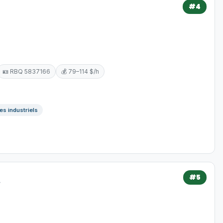
#4
🪪 RBQ 5837166
💰 79–114 $/h
es industriels
#5
.