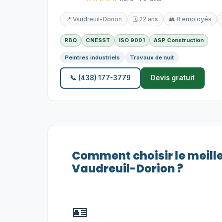
📍 Vaudreuil-Dorion
🗓️ 22 ans
👥 8 employés
RBQ
CNESST
ISO 9001
ASP Construction
Peintres industriels
Travaux de nuit
📞 (438) 177-3779
Devis gratuit
Comment choisir le meill
Vaudreuil-Dorion ?
🪪