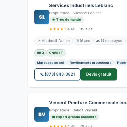
Services Industriels Leblanc
Propriétaire : Suzanne Leblanc
SL
🔥 Très demandé
★★★★☆
4.4/5 · 35 avis
📍 Vaudreuil-Dorion
🗓️ 18 ans
👥 14 employés
RBQ
CNESST
Marquage au sol
Revêtements protecteurs
Peintr
📞 (873) 843-3821
Devis gratuit
Vincent Peinture Commerciale inc
Propriétaire : Benoît Vincent
BV
💼 Expert grands chantiers
★★★★★
4.8/5 · 79 avis