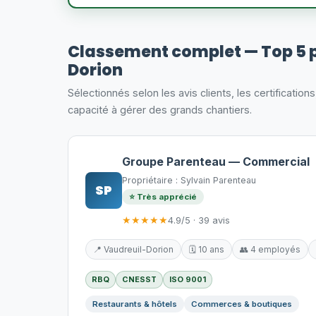
Classement complet — Top 5 
Dorion
Sélectionnés selon les avis clients, les certification
capacité à gérer des grands chantiers.
Groupe Parenteau — Commercial
Propriétaire : Sylvain Parenteau
SP
⭐ Très apprécié
★★★★★
4.9/5 · 39 avis
📍 Vaudreuil-Dorion
🗓️ 10 ans
👥 4 employés
RBQ
CNESST
ISO 9001
Restaurants & hôtels
Commerces & boutiques