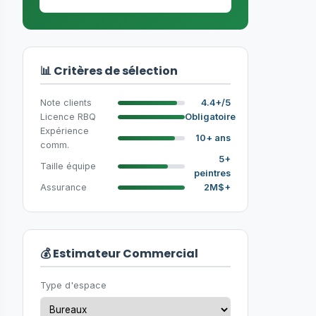
📊 Critères de sélection
Note clients
4.4+/5
Licence RBQ
Obligatoire
Expérience
10+ ans
comm.
5+
Taille équipe
peintres
Assurance
2M$+
💰 Estimateur Commercial
Type d'espace