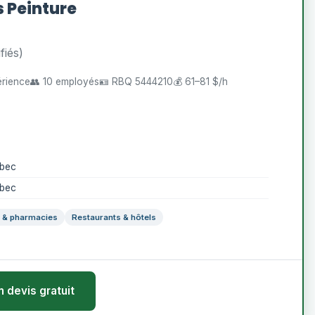
 Peinture
fiés)
érience
👥 10 employés
🪪 RBQ 5444210
💰 61–81 $/h
ébec
ébec
s & pharmacies
Restaurants & hôtels
n devis gratuit