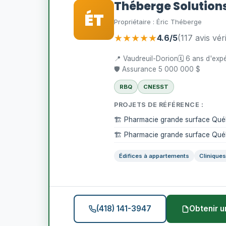
Théberge Solutions
ÉT
Propriétaire : Éric Théberge
★★★★★
4.6/5
(117 avis véri
📍 Vaudreuil-Dorion
🗓️ 6 ans d'exp
🛡️ Assurance 5 000 000 $
RBQ
CNESST
PROJETS DE RÉFÉRENCE :
🏗️ Pharmacie grande surface Qu
🏗️ Pharmacie grande surface Qu
Édifices à appartements
Clinique
(418) 141-3947
Obtenir u