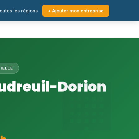
outes les régions
+ Ajouter mon entreprise
IELLE
udreuil-Dorion