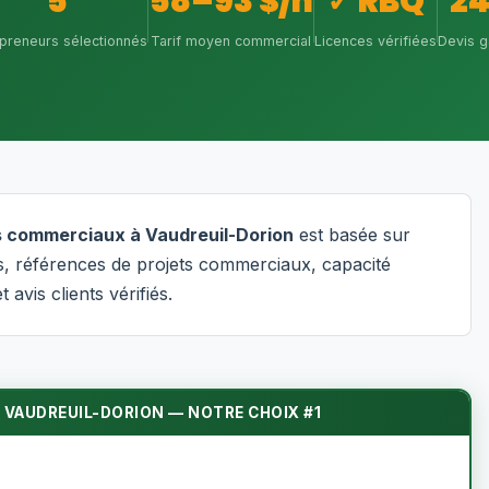
5
58–93 $/h
✓ RBQ
2
epreneurs sélectionnés
Tarif moyen commercial
Licences vérifiées
Devis g
es commerciaux à Vaudreuil-Dorion
est basée sur
ves, références de projets commerciaux, capacité
t avis clients vérifiés.
 VAUDREUIL-DORION — NOTRE CHOIX #1