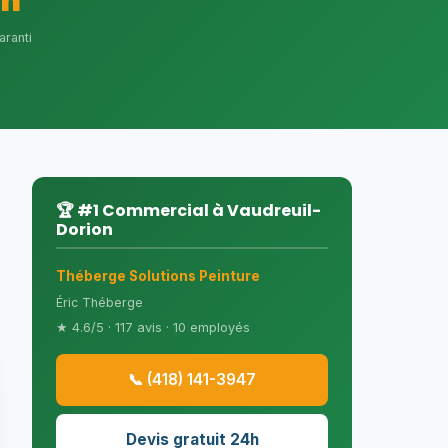
4h
aranti
🏆 #1 Commercial à Vaudreuil-
Dorion
Théberge Solutions Peinture
Éric Théberge
★ 4.6/5 · 117 avis · 10 employés
📞 (418) 141-3947
Devis gratuit 24h