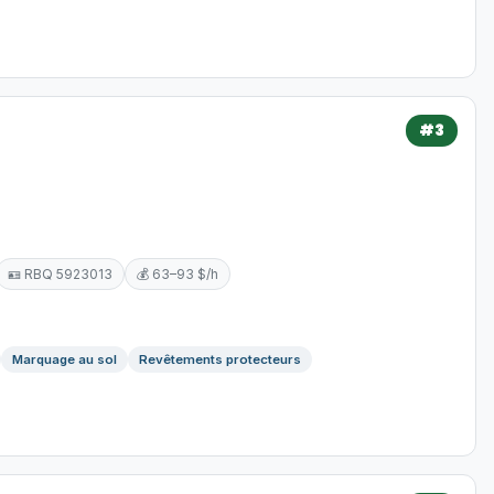
#3
🪪 RBQ 5923013
💰 63–93 $/h
Marquage au sol
Revêtements protecteurs