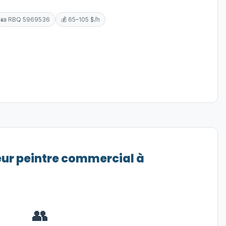
🪪 RBQ 5969536
💰 65–105 $/h
eur peintre commercial à
👥