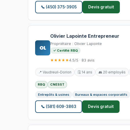
📞 (450) 375-3905
Devis gratuit
Olivier Lapointe Entrepreneur
Propriétaire : Olivier Lapointe
OL
✓ Certifié RBQ
★★★★★
4.5/5 · 83 avis
📍 Vaudreuil-Dorion
🗓️ 14 ans
👥 20 employés
RBQ
CNESST
Entrepôts & usines
Bureaux & espaces corporatifs
📞 (581) 609-3863
Devis gratuit