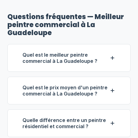
Questions fréquentes — Meilleur
peintre commercial à La
Guadeloupe
Quel est le meilleur peintre
commercial à La Guadeloupe ?
Selon notre classement,
Services
Industriels Lefebvre
(propriétaire :
Quel est le prix moyen d'un peintre
Francine Lefebvre) se distingue comme
commercial à La Guadeloupe ?
le meilleur entrepreneur commercial à
À La Guadeloupe, les entrepreneurs en
La Guadeloupe. Note : 4.9/5 (50 avis),
peinture commerciale facturent entre
25 ans d'expérience, équipe de 11
Quelle différence entre un peintre
61 $ et 86 $ de l'heure
. Pour 1 000
employés.
résidentiel et commercial ?
pi², prévoyez 3 000 $ à 8 000 $.