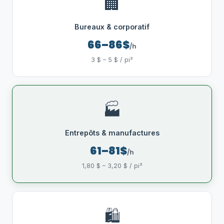
🏢
Bureaux & corporatif
66–86$
/h
3 $ – 5 $ / pi²
🏭
Entrepôts & manufactures
61–81$
/h
1,80 $ – 3,20 $ / pi²
🛍️