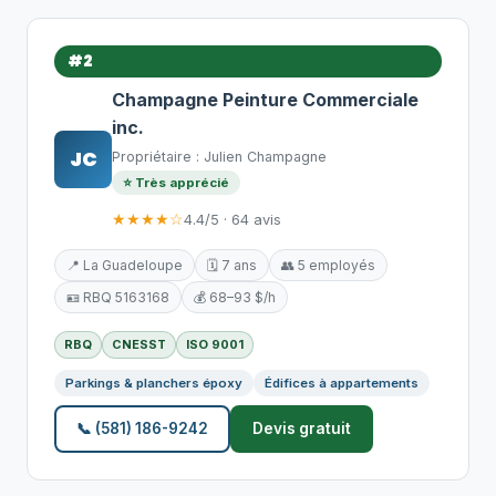
#2
Champagne Peinture Commerciale
inc.
JC
Propriétaire : Julien Champagne
⭐ Très apprécié
★★★★☆
4.4/5 · 64 avis
📍 La Guadeloupe
🗓️ 7 ans
👥 5 employés
🪪 RBQ 5163168
💰 68–93 $/h
RBQ
CNESST
ISO 9001
Parkings & planchers époxy
Édifices à appartements
📞 (581) 186-9242
Devis gratuit