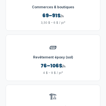
Commerces & boutiques
69–91$
/h
3,50 $ – 6 $ / pi²
🧱
Revêtement époxy (sol)
76–106$
/h
4 $ – 9 $ / pi²
🏗️