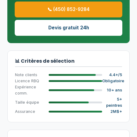
📞 (450) 852-9284
Devis gratuit 24h
📊 Critères de sélection
Note clients
4.4+/5
Licence RBQ
Obligatoire
Expérience
10+ ans
comm.
5+
Taille équipe
peintres
Assurance
2M$+