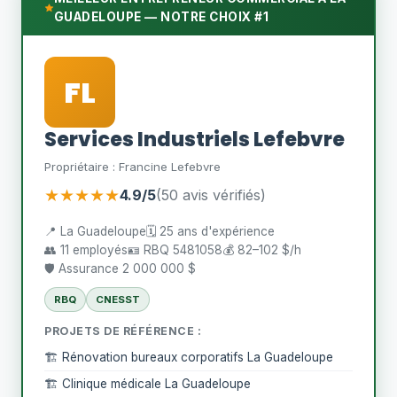
GUADELOUPE — NOTRE CHOIX #1
FL
Services Industriels Lefebvre
Propriétaire : Francine Lefebvre
★★★★★
4.9/5
(50 avis vérifiés)
📍 La Guadeloupe
🗓️ 25 ans d'expérience
👥 11 employés
🪪 RBQ 5481058
💰 82–102 $/h
🛡️ Assurance 2 000 000 $
RBQ
CNESST
PROJETS DE RÉFÉRENCE :
🏗️ Rénovation bureaux corporatifs La Guadeloupe
🏗️ Clinique médicale La Guadeloupe