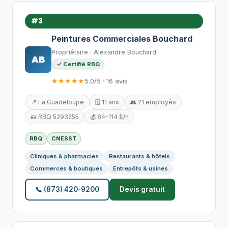
#3
Peintures Commerciales Bouchard
Propriétaire : Alexandre Bouchard
AB
✓ Certifié RBQ
★★★★★
5.0/5 · 16 avis
📍 La Guadeloupe
🗓️ 11 ans
👥 21 employés
🪪 RBQ 5293255
💰 84–114 $/h
RBQ
CNESST
Cliniques & pharmacies
Restaurants & hôtels
Commerces & boutiques
Entrepôts & usines
📞 (873) 420-9200
Devis gratuit