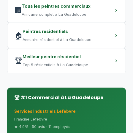
entrepôt requiert plusieurs semaines.
Tous les peintres commerciaux
Les travaux de nuit permettent de
🏢
Annuaire complet à La Guadeloupe
compresser les délais.
Peintres résidentiels
🏠
Annuaire résidentiel à La Guadeloupe
Meilleur peintre résidentiel
🏆
Top 5 résidentiels à La Guadeloupe
🏆 #1 Commercial à La Guadeloupe
Services Industriels Lefebvre
Francine Lefebvre
★ 4.9/5 · 50 avis · 11 employés