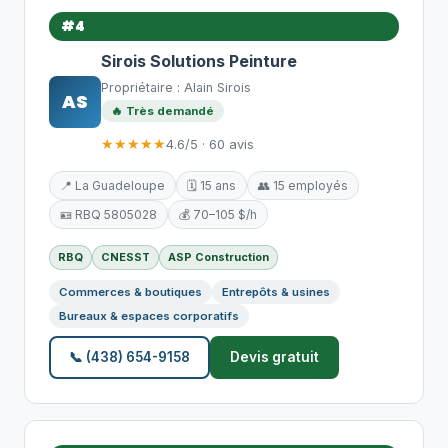
#4
Sirois Solutions Peinture
Propriétaire : Alain Sirois
AS
🔥 Très demandé
★★★★★
4.6/5 · 60 avis
📍 La Guadeloupe
🗓️ 15 ans
👥 15 employés
🪪 RBQ 5805028
💰 70–105 $/h
RBQ
CNESST
ASP Construction
Commerces & boutiques
Entrepôts & usines
Bureaux & espaces corporatifs
📞 (438) 654-9158
Devis gratuit