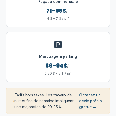
Façade commerciale
71–96$
/h
4 $ – 7 $ / pi²
🅿️
Marquage & parking
66–94$
/h
2,50 $ – 5 $ / pi²
Tarifs hors taxes. Les travaux de
Obtenez un
nuit et fins de semaine impliquent
devis précis
une majoration de 20–35%.
gratuit →