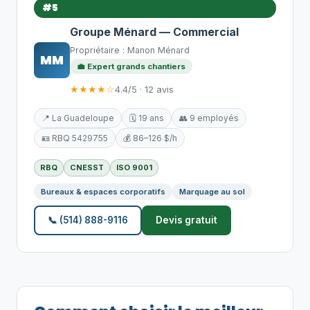
#5
Groupe Ménard — Commercial
Propriétaire : Manon Ménard
MM
💼 Expert grands chantiers
★★★★☆
4.4/5 · 12 avis
📍 La Guadeloupe
🗓️ 19 ans
👥 9 employés
🪪 RBQ 5429755
💰 86–126 $/h
RBQ
CNESST
ISO 9001
Bureaux & espaces corporatifs
Marquage au sol
📞 (514) 888-9116
Devis gratuit