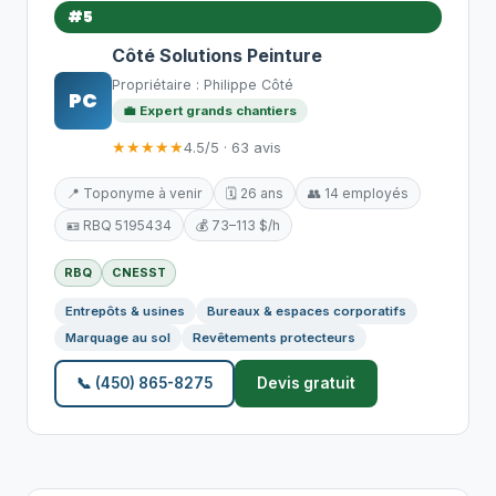
#5
Côté Solutions Peinture
Propriétaire : Philippe Côté
PC
💼 Expert grands chantiers
★★★★★
4.5/5 · 63 avis
📍 Toponyme à venir
🗓️ 26 ans
👥 14 employés
🪪 RBQ 5195434
💰 73–113 $/h
RBQ
CNESST
Entrepôts & usines
Bureaux & espaces corporatifs
Marquage au sol
Revêtements protecteurs
📞 (450) 865-8275
Devis gratuit