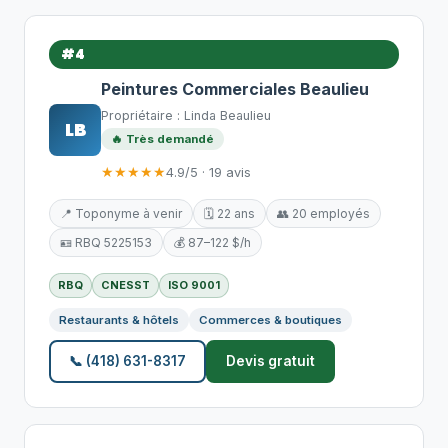
#4
Peintures Commerciales Beaulieu
Propriétaire : Linda Beaulieu
LB
🔥 Très demandé
★★★★★
4.9/5 · 19 avis
📍 Toponyme à venir
🗓️ 22 ans
👥 20 employés
🪪 RBQ 5225153
💰 87–122 $/h
RBQ
CNESST
ISO 9001
Restaurants & hôtels
Commerces & boutiques
📞 (418) 631-8317
Devis gratuit