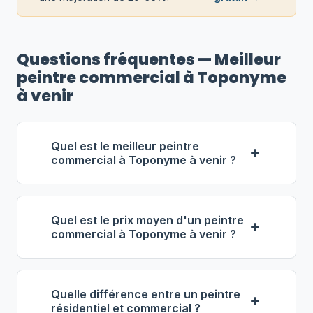
Questions fréquentes — Meilleur
peintre commercial à Toponyme
à venir
Quel est le meilleur peintre
commercial à Toponyme à venir ?
Selon notre classement,
Stéphane
Vermette Entrepreneur
(propriétaire :
Quel est le prix moyen d'un peintre
Stéphane Vermette) se distingue
commercial à Toponyme à venir ?
comme le meilleur entrepreneur
À Toponyme à venir, les entrepreneurs
commercial à Toponyme à venir. Note :
en peinture commerciale facturent
5.0/5 (101 avis), 10 ans d'expérience,
Quelle différence entre un peintre
entre
58 $ et 93 $ de l'heure
. Pour 1
équipe de 16 employés.
résidentiel et commercial ?