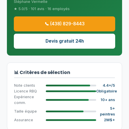
Stéphane Vermette
★ 5.0/5 · 101 avis · 16 employés
📞 (438) 829-8443
Devis gratuit 24h
📊 Critères de sélection
Note clients
4.4+/5
Licence RBQ
Obligatoire
Expérience
10+ ans
comm.
5+
Taille équipe
peintres
Assurance
2M$+