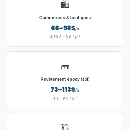
🛍️
Commerces & boutiques
66–98$
/h
3,50 $ – 6 $ / pi²
🧱
Revêtement époxy (sol)
73–113$
/h
4 $ – 9 $ / pi²
🏗️