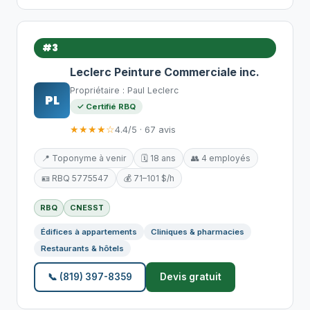
#3
Leclerc Peinture Commerciale inc.
Propriétaire : Paul Leclerc
PL
✓ Certifié RBQ
★★★★☆
4.4/5 · 67 avis
📍 Toponyme à venir
🗓️ 18 ans
👥 4 employés
🪪 RBQ 5775547
💰 71–101 $/h
RBQ
CNESST
Édifices à appartements
Cliniques & pharmacies
Restaurants & hôtels
📞 (819) 397-8359
Devis gratuit