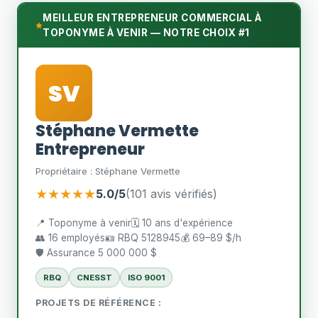
MEILLEUR ENTREPRENEUR COMMERCIAL À
TOPONYME À VENIR — NOTRE CHOIX #1
SV
Stéphane Vermette
Entrepreneur
Propriétaire : Stéphane Vermette
★★★★★
5.0/5
(101 avis vérifiés)
📍 Toponyme à venir
🗓️ 10 ans d'expérience
👥 16 employés
🪪 RBQ 5128945
💰 69–89 $/h
🛡️ Assurance 5 000 000 $
RBQ
CNESST
ISO 9001
PROJETS DE RÉFÉRENCE :