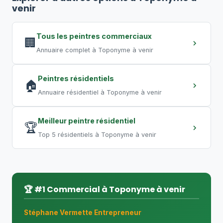
peut nécessiter
5 à 10 jours
. Un grand
venir
entrepôt requiert plusieurs semaines.
Les travaux de nuit permettent de
Tous les peintres commerciaux
🏢
compresser les délais.
Annuaire complet à Toponyme à venir
Peintres résidentiels
🏠
Annuaire résidentiel à Toponyme à venir
Meilleur peintre résidentiel
🏆
Top 5 résidentiels à Toponyme à venir
🏆 #1 Commercial à Toponyme à venir
Stéphane Vermette Entrepreneur