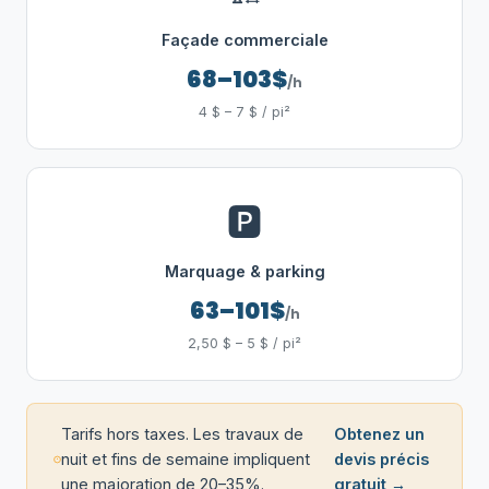
Façade commerciale
68–103$
/h
4 $ – 7 $ / pi²
🅿️
Marquage & parking
63–101$
/h
2,50 $ – 5 $ / pi²
Tarifs hors taxes. Les travaux de
Obtenez un
nuit et fins de semaine impliquent
devis précis
une majoration de 20–35%.
gratuit →