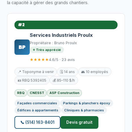
la capacité à gérer des grands chantiers.
#2
Services Industriels Proulx
Propriétaire : Bruno Proulx
BP
⭐ Très apprécié
★★★★★
4.6/5 · 23 avis
📍 Toponyme à venir
🗓️ 14 ans
👥 10 employés
🪪 RBQ 5392405
💰 85–110 $/h
RBQ
CNESST
ASP Construction
Façades commerciales
Parkings & planchers époxy
Édifices à appartements
Cliniques & pharmacies
📞 (514) 163-8401
Devis gratuit