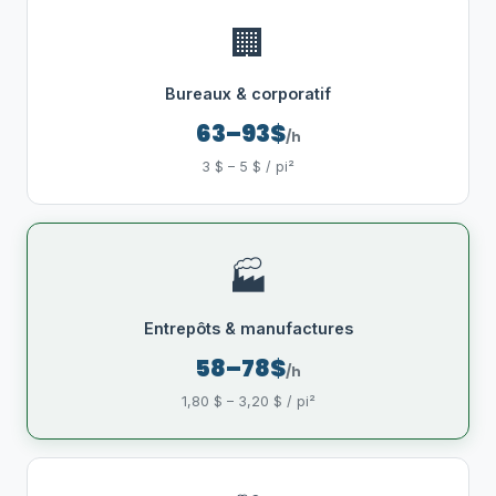
🏢
Bureaux & corporatif
63–93$
/h
3 $ – 5 $ / pi²
🏭
Entrepôts & manufactures
58–78$
/h
1,80 $ – 3,20 $ / pi²