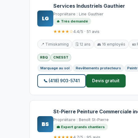
Services Industriels Gauthier
Propriétaire : Line Gauthier
LG
🔥 Très demandé
★★★★☆
4.4/5 · 51 avis
📍 Timiskaming
🗓️ 12 ans
👥 16 employés
🪪
RBQ
CNESST
Marquage au sol
Revêtements protecteurs
Peintr
📞 (418) 903-5741
Devis gratuit
St-Pierre Peinture Commerciale in
Propriétaire : Benoît St-Pierre
BS
💼 Expert grands chantiers
★★★★★
4.7/5 · 95 avis