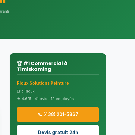
h
ranti
🏆 #1 Commercial à
Timiskaming
Rioux Solutions Peinture
Éric Rioux
★ 4.6/5 · 41 avis · 12 employés
📞 (438) 201-5867
Devis gratuit 24h