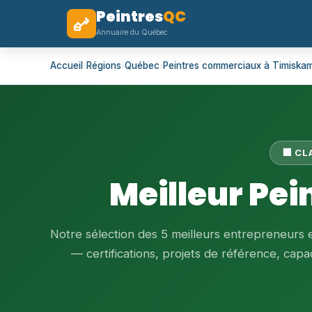
Peintres
QC
Annuaire du Québec
Accueil
›
Régions
›
Québec
›
Peintres commerciaux à Timiska
🏢 C
Meilleur Pe
Notre sélection des 5 meilleurs entrepreneurs
— certifications, projets de référence, capaci