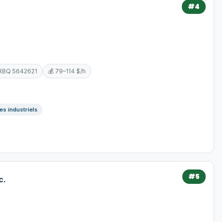
#4
 RBQ 5642621
💰 79–114 $/h
es industriels
#5
c.