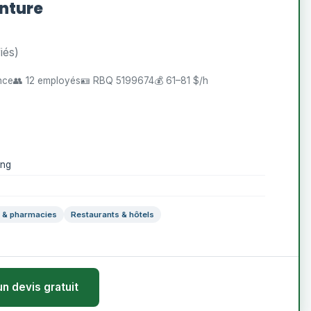
inture
iés)
ence
👥 12 employés
🪪 RBQ 5199674
💰 61–81 $/h
ing
s & pharmacies
Restaurants & hôtels
un devis gratuit