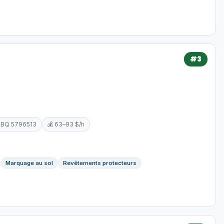
#3
RBQ 5796513
💰 63–93 $/h
Marquage au sol
Revêtements protecteurs