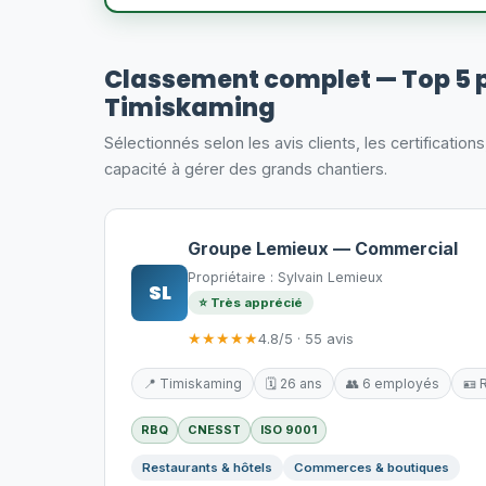
Classement complet — Top 5 
Timiskaming
Sélectionnés selon les avis clients, les certification
capacité à gérer des grands chantiers.
Groupe Lemieux — Commercial
Propriétaire : Sylvain Lemieux
SL
⭐ Très apprécié
★★★★★
4.8/5 · 55 avis
📍 Timiskaming
🗓️ 26 ans
👥 6 employés
🪪 
RBQ
CNESST
ISO 9001
Restaurants & hôtels
Commerces & boutiques