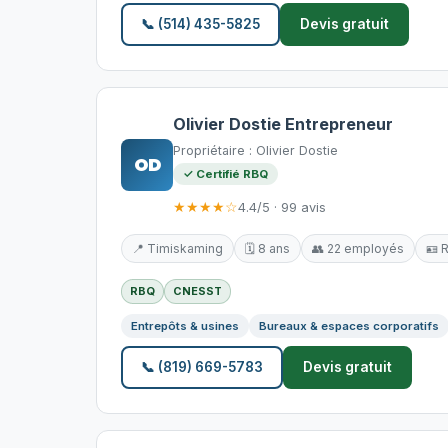
📞 (514) 435-5825
Devis gratuit
Olivier Dostie Entrepreneur
Propriétaire : Olivier Dostie
OD
✓ Certifié RBQ
★★★★☆
4.4/5 · 99 avis
📍 Timiskaming
🗓️ 8 ans
👥 22 employés
🪪 
RBQ
CNESST
Entrepôts & usines
Bureaux & espaces corporatifs
📞 (819) 669-5783
Devis gratuit