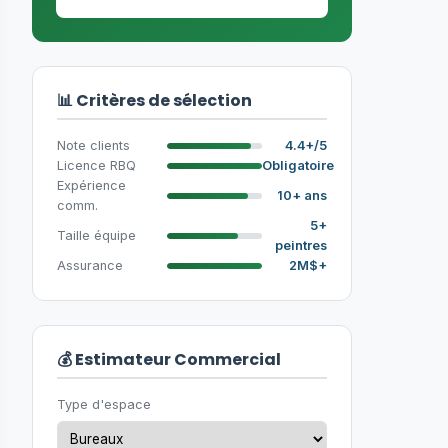
📊 Critères de sélection
Note clients
4.4+/5
Licence RBQ
Obligatoire
Expérience
10+ ans
comm.
5+
Taille équipe
peintres
Assurance
2M$+
💰 Estimateur Commercial
Type d'espace