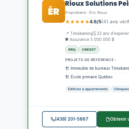
Rioux Solutions Pe
ÉR
Propriétaire : Éric Rioux
★★★★★
4.6/5
(41 avis vérif
📍 Timiskaming
🗓️ 22 ans d'expéri
🛡️ Assurance 5 000 000 $
RBQ
CNESST
PROJETS DE RÉFÉRENCE :
🏗️ Immeuble de bureaux Timiskam
🏗️ École primaire Québec
Édifices à appartements
Clinique
(438) 201-5867
Obtenir 