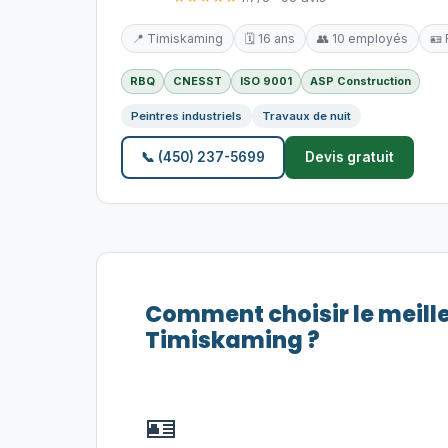
📍 Timiskaming
🗓️ 16 ans
👥 10 employés
🪪
RBQ
CNESST
ISO 9001
ASP Construction
Peintres industriels
Travaux de nuit
📞 (450) 237-5699
Devis gratuit
Comment choisir le meill
Timiskaming ?
🪪