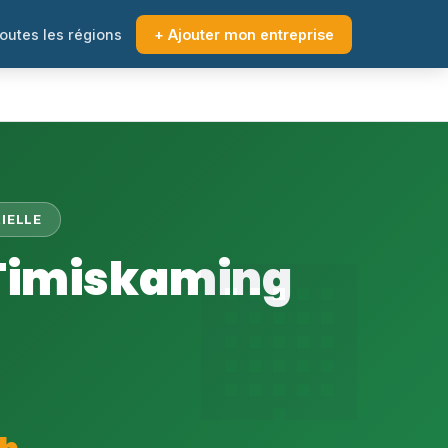
outes les régions
+ Ajouter mon entreprise
IELLE
 Timiskaming