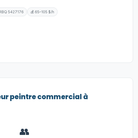
 RBQ 5427176
💰 65–105 $/h
eur peintre commercial à
👥