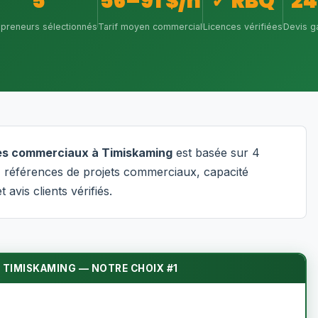
5
56–91 $/h
✓ RBQ
24
epreneurs sélectionnés
Tarif moyen commercial
Licences vérifiées
Devis ga
res commerciaux à Timiskaming
est basée sur 4
es, références de projets commerciaux, capacité
t avis clients vérifiés.
 TIMISKAMING — NOTRE CHOIX #1