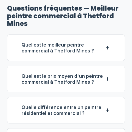
Questions fréquentes — Meilleur
peintre commercial à Thetford
Mines
Quel est le meilleur peintre
commercial à Thetford Mines ?
Selon notre classement,
Groupe
Nadeau — Commercial
(propriétaire :
Quel est le prix moyen d'un peintre
Denis Nadeau) se distingue comme le
commercial à Thetford Mines ?
meilleur entrepreneur commercial à
À Thetford Mines, les entrepreneurs
Thetford Mines. Note : 4.6/5 (60 avis),
en peinture commerciale facturent
11 ans d'expérience, équipe de 23
Quelle différence entre un peintre
entre
60 $ et 90 $ de l'heure
. Pour 1
employés.
résidentiel et commercial ?
000 pi², prévoyez 3 000 $ à 8 000 $.
La peinture commerciale implique des
L'époxy de plancher coûte entre 4 $ et