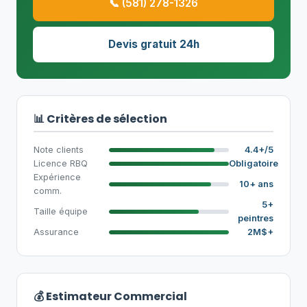
📞 (581) 278-1326
Devis gratuit 24h
📊 Critères de sélection
Note clients
4.4+/5
Licence RBQ
Obligatoire
Expérience
10+ ans
comm.
5+
Taille équipe
peintres
Assurance
2M$+
💰 Estimateur Commercial