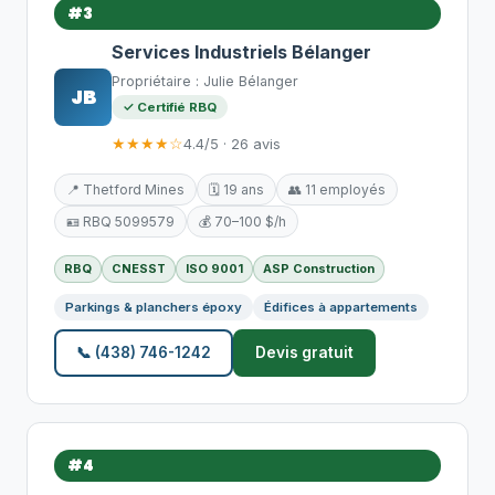
#3
Services Industriels Bélanger
Propriétaire : Julie Bélanger
JB
✓ Certifié RBQ
★★★★☆
4.4/5 · 26 avis
📍 Thetford Mines
🗓️ 19 ans
👥 11 employés
🪪 RBQ 5099579
💰 70–100 $/h
RBQ
CNESST
ISO 9001
ASP Construction
Parkings & planchers époxy
Édifices à appartements
📞 (438) 746-1242
Devis gratuit
#4