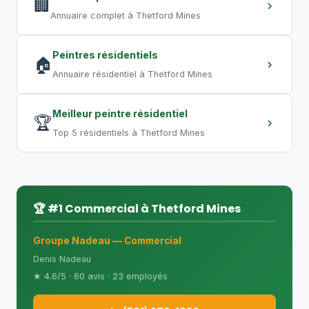
Les travaux de nuit permettent de
🏢
Annuaire complet à Thetford Mines
compresser les délais.
Peintres résidentiels
🏠
Annuaire résidentiel à Thetford Mines
Meilleur peintre résidentiel
🏆
Top 5 résidentiels à Thetford Mines
🏆 #1 Commercial à Thetford Mines
Groupe Nadeau — Commercial
Denis Nadeau
★ 4.6/5 · 60 avis · 23 employés