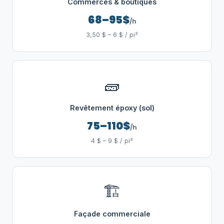
Commerces & boutiques
68–95$
/h
3,50 $ – 6 $ / pi²
🧱
Revêtement époxy (sol)
75–110$
/h
4 $ – 9 $ / pi²
🏗️
Façade commerciale