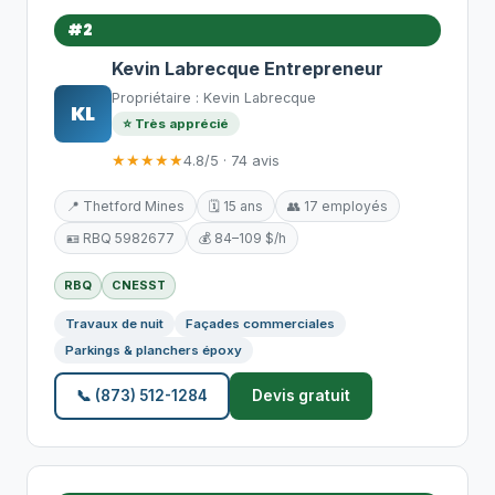
#2
Kevin Labrecque Entrepreneur
Propriétaire : Kevin Labrecque
KL
⭐ Très apprécié
★★★★★
4.8/5 · 74 avis
📍 Thetford Mines
🗓️ 15 ans
👥 17 employés
🪪 RBQ 5982677
💰 84–109 $/h
RBQ
CNESST
Travaux de nuit
Façades commerciales
Parkings & planchers époxy
📞 (873) 512-1284
Devis gratuit