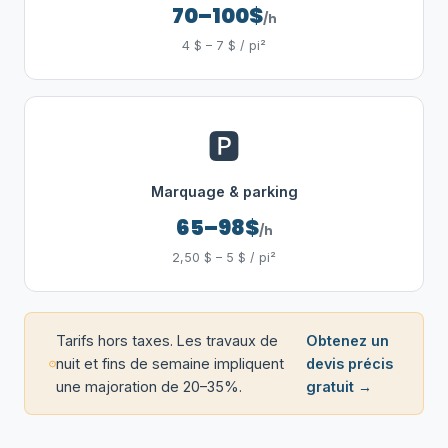
70–100$
/h
4 $ – 7 $ / pi²
🅿️
Marquage & parking
65–98$
/h
2,50 $ – 5 $ / pi²
Tarifs hors taxes. Les travaux de
Obtenez un
nuit et fins de semaine impliquent
devis précis
une majoration de 20–35%.
gratuit →