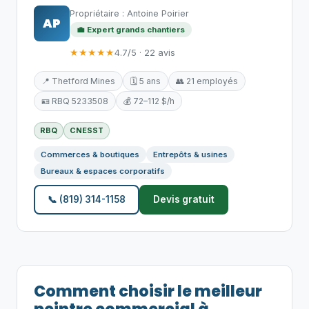
Propriétaire : Antoine Poirier
AP
💼 Expert grands chantiers
★★★★★
4.7/5 · 22 avis
📍 Thetford Mines
🗓️ 5 ans
👥 21 employés
🪪 RBQ 5233508
💰 72–112 $/h
RBQ
CNESST
Commerces & boutiques
Entrepôts & usines
Bureaux & espaces corporatifs
📞 (819) 314-1158
Devis gratuit
Comment choisir le meilleur