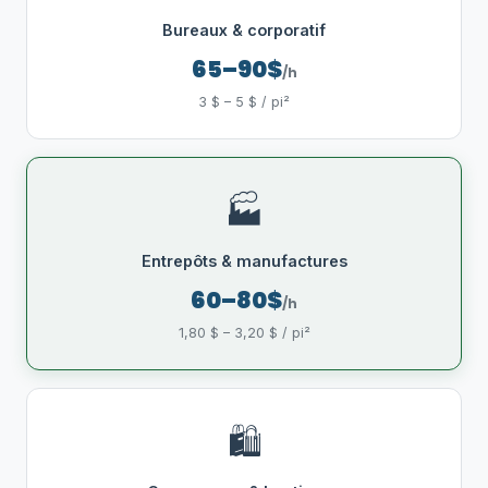
Bureaux & corporatif
65–90$
/h
3 $ – 5 $ / pi²
🏭
Entrepôts & manufactures
60–80$
/h
1,80 $ – 3,20 $ / pi²
🛍️