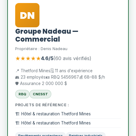
DN
Groupe Nadeau —
Commercial
Propriétaire : Denis Nadeau
★★★★★
4.6/5
(60 avis vérifiés)
📍 Thetford Mines
🗓️ 11 ans d'expérience
👥 23 employés
🪪 RBQ 5456967
💰 68–88 $/h
🛡️ Assurance 2 000 000 $
RBQ
CNESST
PROJETS DE RÉFÉRENCE :
🏗️ Hôtel & restauration Thetford Mines
🏗️ Hôtel & restauration Thetford Mines
Revêtements protecteurs
Peintres industriels