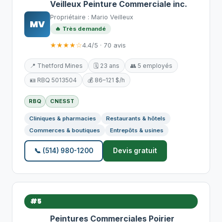
Veilleux Peinture Commerciale inc.
Propriétaire : Mario Veilleux
MV
🔥 Très demandé
★★★★☆
4.4/5 · 70 avis
📍 Thetford Mines
🗓️ 23 ans
👥 5 employés
🪪 RBQ 5013504
💰 86–121 $/h
RBQ
CNESST
Cliniques & pharmacies
Restaurants & hôtels
Commerces & boutiques
Entrepôts & usines
📞 (514) 980-1200
Devis gratuit
#5
Peintures Commerciales Poirier