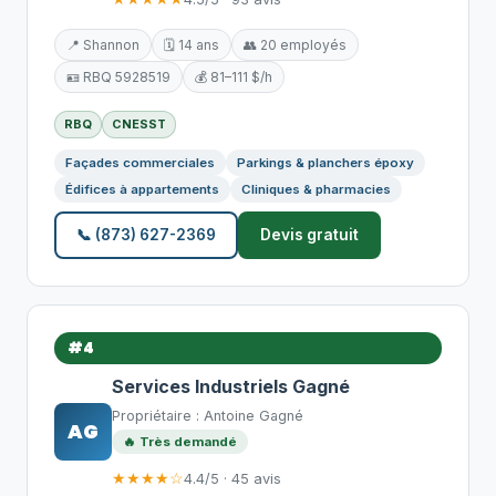
📍 Shannon
🗓️ 14 ans
👥 20 employés
🪪 RBQ 5928519
💰 81–111 $/h
RBQ
CNESST
Façades commerciales
Parkings & planchers époxy
Édifices à appartements
Cliniques & pharmacies
📞 (873) 627-2369
Devis gratuit
#4
Services Industriels Gagné
Propriétaire : Antoine Gagné
AG
🔥 Très demandé
★★★★☆
4.4/5 · 45 avis