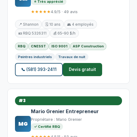
⭐ Très apprécié
★★★★★
4.9/5 · 49 avis
📍 Shannon
🗓️ 10 ans
👥 4 employés
🪪 RBQ 5326311
💰 65–90 $/h
RBQ
CNESST
ISO 9001
ASP Construction
Peintres industriels
Travaux de nuit
📞 (581) 393-2411
Devis gratuit
#3
Mario Grenier Entrepreneur
Propriétaire : Mario Grenier
MG
✓ Certifié RBQ
★★★★★
4.5/5 · 93 avis