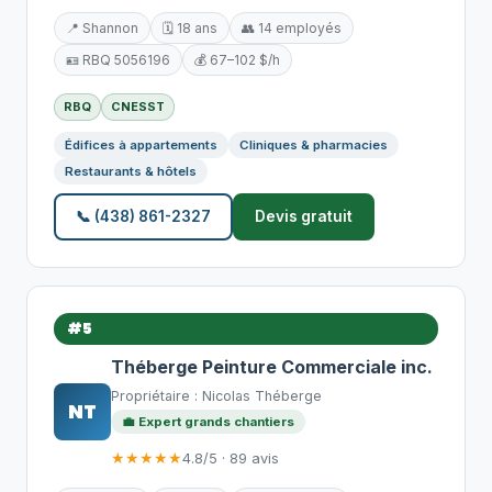
📍 Shannon
🗓️ 18 ans
👥 14 employés
🪪 RBQ 5056196
💰 67–102 $/h
RBQ
CNESST
Édifices à appartements
Cliniques & pharmacies
Restaurants & hôtels
📞 (438) 861-2327
Devis gratuit
#5
Théberge Peinture Commerciale inc.
Propriétaire : Nicolas Théberge
NT
💼 Expert grands chantiers
★★★★★
4.8/5 · 89 avis