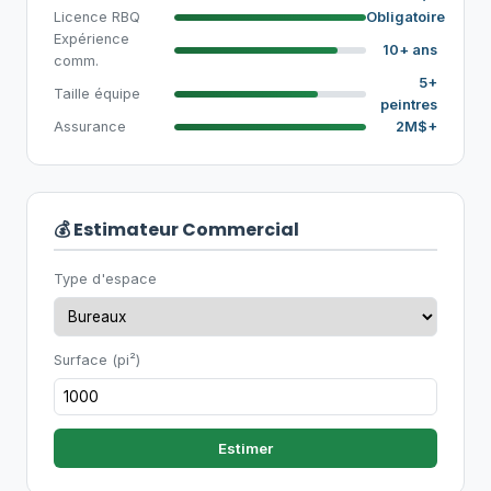
Licence RBQ
Obligatoire
Expérience
10+ ans
comm.
5+
Taille équipe
peintres
Assurance
2M$+
💰 Estimateur Commercial
Type d'espace
Surface (pi²)
Estimer