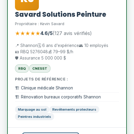
Savard Solutions Peinture
Propriétaire : Kevin Savard
★★★★★
4.6/5
(127 avis vérifiés)
📍 Shannon
🗓️ 6 ans d'expérience
👥 10 employés
🪪 RBQ 5276048
💰 79–99 $/h
🛡️ Assurance 5 000 000 $
RBQ
CNESST
PROJETS DE RÉFÉRENCE :
🏗️ Clinique médicale Shannon
🏗️ Rénovation bureaux corporatifs Shannon
Marquage au sol
Revêtements protecteurs
Peintres industriels