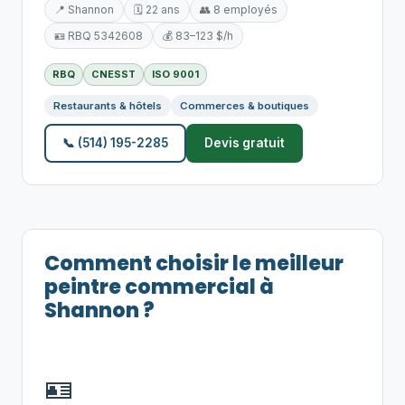
📍 Shannon
🗓️ 22 ans
👥 8 employés
🪪 RBQ 5342608
💰 83–123 $/h
RBQ
CNESST
ISO 9001
Restaurants & hôtels
Commerces & boutiques
📞 (514) 195-2285
Devis gratuit
Comment choisir le meilleur
peintre commercial à
Shannon ?
🪪