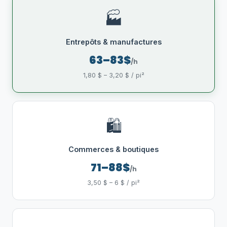
🏭
Entrepôts & manufactures
63–83$
/h
1,80 $ – 3,20 $ / pi²
🛍️
Commerces & boutiques
71–88$
/h
3,50 $ – 6 $ / pi²