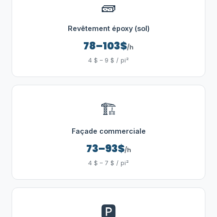
🧱
Revêtement époxy (sol)
78–103$
/h
4 $ – 9 $ / pi²
🏗️
Façade commerciale
73–93$
/h
4 $ – 7 $ / pi²
🅿️