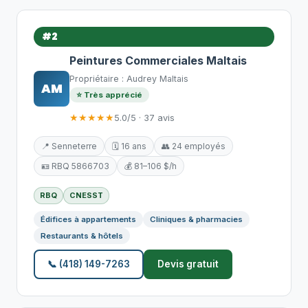
#2
Peintures Commerciales Maltais
Propriétaire : Audrey Maltais
AM
⭐ Très apprécié
★★★★★
5.0/5 · 37 avis
📍 Senneterre
🗓️ 16 ans
👥 24 employés
🪪 RBQ 5866703
💰 81–106 $/h
RBQ
CNESST
Édifices à appartements
Cliniques & pharmacies
Restaurants & hôtels
📞 (418) 149-7263
Devis gratuit