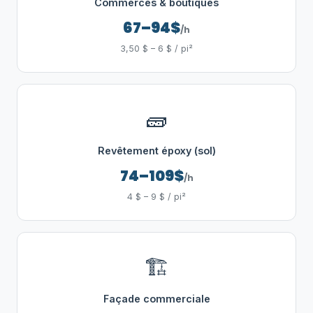
Commerces & boutiques
67–94$
/h
3,50 $ – 6 $ / pi²
🧱
Revêtement époxy (sol)
74–109$
/h
4 $ – 9 $ / pi²
🏗️
Façade commerciale