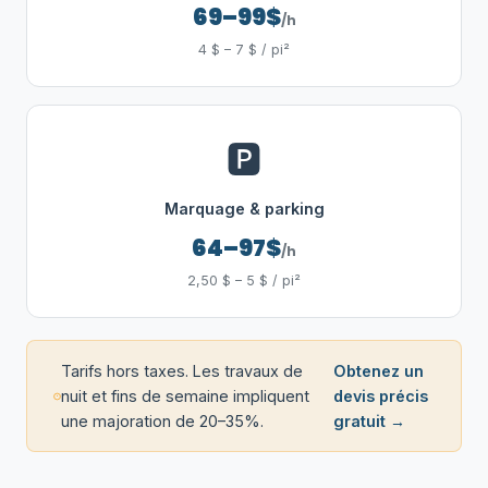
69–99$
/h
4 $ – 7 $ / pi²
🅿️
Marquage & parking
64–97$
/h
2,50 $ – 5 $ / pi²
Tarifs hors taxes. Les travaux de
Obtenez un
nuit et fins de semaine impliquent
devis précis
une majoration de 20–35%.
gratuit →