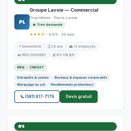
Groupe Lavoie — Commercial
Propriétaire : Pierre Lavoie
PL
🔥 Très demandé
★★★★☆
4.4/5 · 33 avis
📍 Senneterre
🗓️ 24 ans
👥 12 employés
🪪 RBQ 5650882
💰 83–118 $/h
RBQ
CNESST
Entrepôts & usines
Bureaux & espaces corporatifs
Marquage au sol
Revêtements protecteurs
📞 (581) 617-7179
Devis gratuit
#5