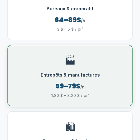
Bureaux & corporatif
64–89$
/h
3 $ – 5 $ / pi²
🏭
Entrepôts & manufactures
59–79$
/h
1,80 $ – 3,20 $ / pi²
🛍️