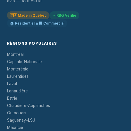
avis — tout est là.
🇨🇦 Made in Québec
✓ RBQ Vérifié
🏠 Résidentiel & 🏢 Commercial
RÉGIONS POPULAIRES
Montréal
Capitale-Nationale
Montérégie
Laurentides
Laval
Lanaudière
Estrie
Chaudière-Appalaches
Outaouais
Saguenay–LSJ
Mauricie