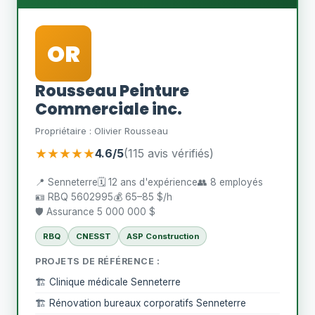
OR
Rousseau Peinture
Commerciale inc.
Propriétaire : Olivier Rousseau
★★★★★
4.6/5
(115 avis vérifiés)
📍 Senneterre
🗓️ 12 ans d'expérience
👥 8 employés
🪪 RBQ 5602995
💰 65–85 $/h
🛡️ Assurance 5 000 000 $
RBQ
CNESST
ASP Construction
PROJETS DE RÉFÉRENCE :
🏗️ Clinique médicale Senneterre
🏗️ Rénovation bureaux corporatifs Senneterre