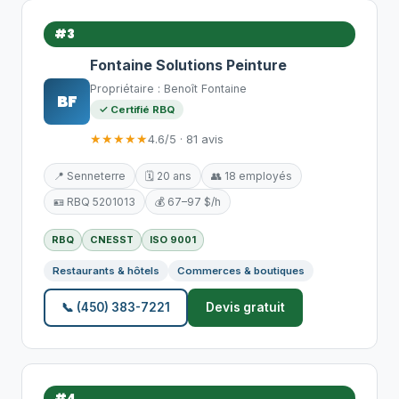
#3
Fontaine Solutions Peinture
Propriétaire : Benoît Fontaine
BF
✓ Certifié RBQ
★★★★★
4.6/5 · 81 avis
📍 Senneterre
🗓️ 20 ans
👥 18 employés
🪪 RBQ 5201013
💰 67–97 $/h
RBQ
CNESST
ISO 9001
Restaurants & hôtels
Commerces & boutiques
📞 (450) 383-7221
Devis gratuit
#4