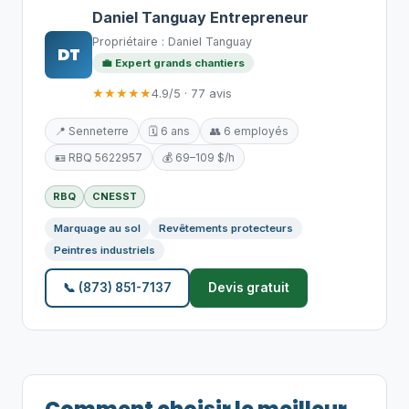
Daniel Tanguay Entrepreneur
Propriétaire : Daniel Tanguay
DT
💼 Expert grands chantiers
★★★★★
4.9/5 · 77 avis
📍 Senneterre
🗓️ 6 ans
👥 6 employés
🪪 RBQ 5622957
💰 69–109 $/h
RBQ
CNESST
Marquage au sol
Revêtements protecteurs
Peintres industriels
📞 (873) 851-7137
Devis gratuit