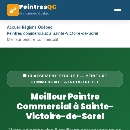
Peintres
QC
Annuaire du Québec
Accueil
›
Régions
›
Québec
›
Peintres commerciaux à Sainte-Victoire-de-Sorel
›
Meilleur peintre commercial
🏢 CLASSEMENT EXCLUSIF — PEINTURE
COMMERCIALE & INDUSTRIELLE
Meilleur Peintre
Commercial à Sainte-
Victoire-de-Sorel