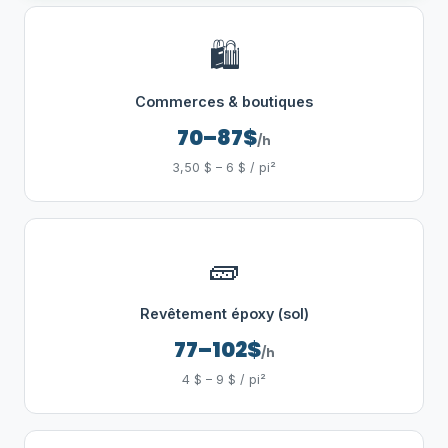
🛍️
Commerces & boutiques
70–87$
/h
3,50 $ – 6 $ / pi²
🧱
Revêtement époxy (sol)
77–102$
/h
4 $ – 9 $ / pi²