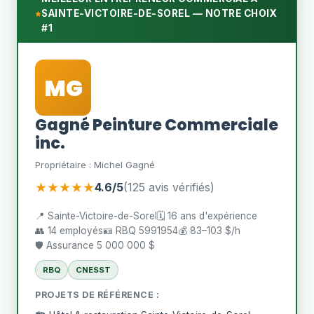
SAINTE-VICTOIRE-DE-SOREL — NOTRE CHOIX
#1
MG
Gagné Peinture Commerciale
inc.
Propriétaire : Michel Gagné
★★★★★
4.6/5
(125 avis vérifiés)
📍 Sainte-Victoire-de-Sorel
🗓️ 16 ans d'expérience
👥 14 employés
🪪 RBQ 5991954
💰 83–103 $/h
🛡️ Assurance 5 000 000 $
RBQ
CNESST
PROJETS DE RÉFÉRENCE :