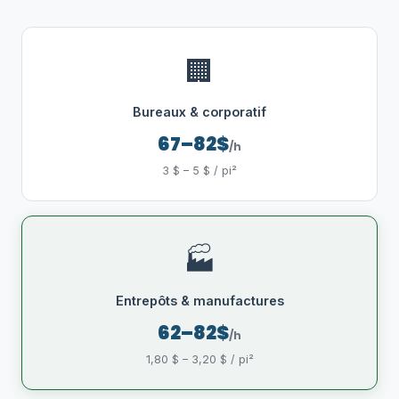
🏢
Bureaux & corporatif
67–82$
/h
3 $ – 5 $ / pi²
🏭
Entrepôts & manufactures
62–82$
/h
1,80 $ – 3,20 $ / pi²