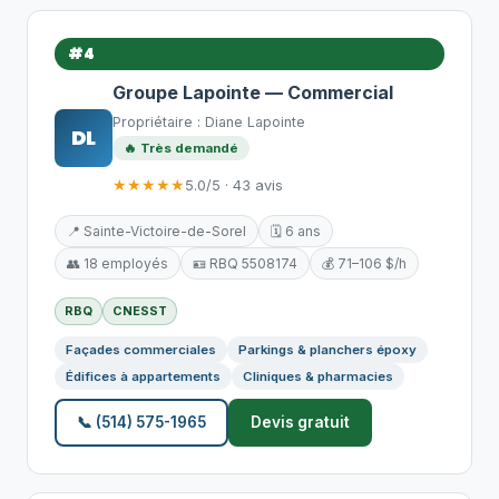
#4
Groupe Lapointe — Commercial
Propriétaire : Diane Lapointe
DL
🔥 Très demandé
★★★★★
5.0/5 · 43 avis
📍 Sainte-Victoire-de-Sorel
🗓️ 6 ans
👥 18 employés
🪪 RBQ 5508174
💰 71–106 $/h
RBQ
CNESST
Façades commerciales
Parkings & planchers époxy
Édifices à appartements
Cliniques & pharmacies
📞 (514) 575-1965
Devis gratuit