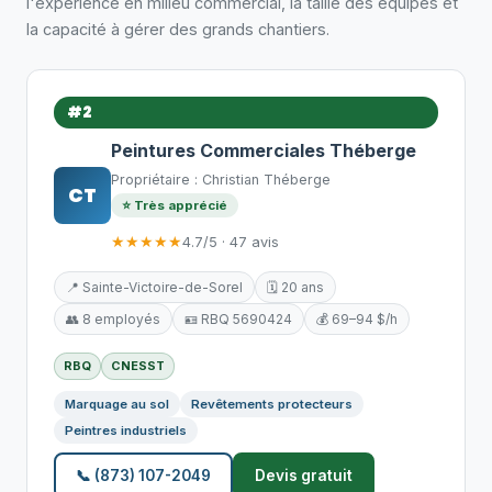
l'expérience en milieu commercial, la taille des équipes et
la capacité à gérer des grands chantiers.
#2
Peintures Commerciales Théberge
Propriétaire : Christian Théberge
CT
⭐ Très apprécié
★★★★★
4.7/5 · 47 avis
📍 Sainte-Victoire-de-Sorel
🗓️ 20 ans
👥 8 employés
🪪 RBQ 5690424
💰 69–94 $/h
RBQ
CNESST
Marquage au sol
Revêtements protecteurs
Peintres industriels
📞 (873) 107-2049
Devis gratuit