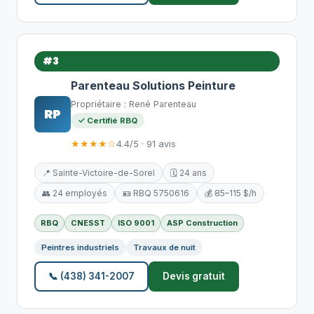
#3
Parenteau Solutions Peinture
Propriétaire : René Parenteau
RP
✓ Certifié RBQ
★★★★☆
4.4/5 · 91 avis
📍 Sainte-Victoire-de-Sorel
🗓️ 24 ans
👥 24 employés
🪪 RBQ 5750616
💰 85–115 $/h
RBQ
CNESST
ISO 9001
ASP Construction
Peintres industriels
Travaux de nuit
📞 (438) 341-2007
Devis gratuit