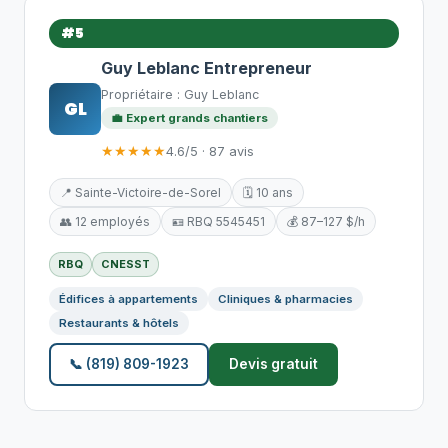
#5
Guy Leblanc Entrepreneur
Propriétaire : Guy Leblanc
GL
💼 Expert grands chantiers
★★★★★
4.6/5 · 87 avis
📍 Sainte-Victoire-de-Sorel
🗓️ 10 ans
👥 12 employés
🪪 RBQ 5545451
💰 87–127 $/h
RBQ
CNESST
Édifices à appartements
Cliniques & pharmacies
Restaurants & hôtels
📞 (819) 809-1923
Devis gratuit