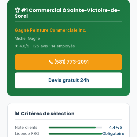
🏆 #1 Commercial à Sainte-Victoire-de-
Sorel
Gagné Peinture Commerciale inc.
Michel Gagné
★ 4.6/5 · 125 avis · 14 employés
📞 (581) 773-2091
Devis gratuit 24h
📊 Critères de sélection
Note clients
4.4+/5
Licence RBQ
Obligatoire