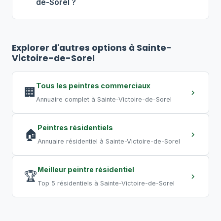
de-Sorel ?
éviter toute perturbation, optez pour
des travaux de nuit ou de fin de
Pour un bureau de 500 pi², comptez
2
semaine, pratique courante au Québec.
à 4 jours
. Un commerce de 2 000 pi²
Explorer d'autres options à Sainte-
peut nécessiter
5 à 10 jours
. Un grand
Victoire-de-Sorel
entrepôt requiert plusieurs semaines.
Les travaux de nuit permettent de
Tous les peintres commerciaux
🏢
compresser les délais.
Annuaire complet à Sainte-Victoire-de-Sorel
Peintres résidentiels
🏠
Annuaire résidentiel à Sainte-Victoire-de-Sorel
Meilleur peintre résidentiel
🏆
Top 5 résidentiels à Sainte-Victoire-de-Sorel