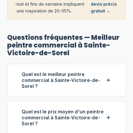
nuit et fins de semaine impliquent
devis précis
une majoration de 20–35%.
gratuit →
Questions fréquentes — Meilleur
peintre commercial à Sainte-
Victoire-de-Sorel
Quel est le meilleur peintre
commercial à Sainte-Victoire-de-
Sorel ?
Selon notre classement,
Gagné
Peinture Commerciale inc.
Quel est le prix moyen d'un peintre
(propriétaire : Michel Gagné) se
commercial à Sainte-Victoire-de-
Sorel ?
distingue comme le meilleur
entrepreneur commercial à Sainte-