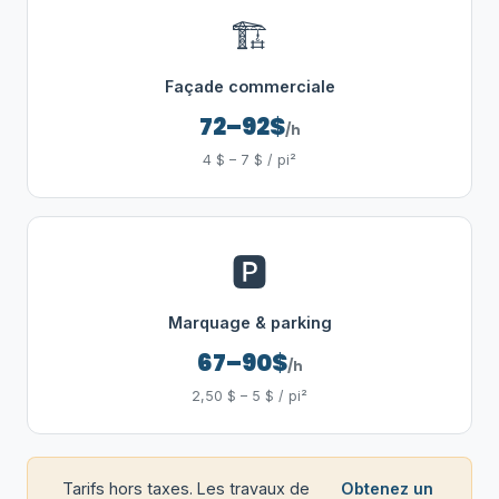
🏗️
Façade commerciale
72–92$
/h
4 $ – 7 $ / pi²
🅿️
Marquage & parking
67–90$
/h
2,50 $ – 5 $ / pi²
Tarifs hors taxes. Les travaux de
Obtenez un