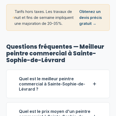
Tarifs hors taxes. Les travaux de
Obtenez un
nuit et fins de semaine impliquent
devis précis
une majoration de 20–35%.
gratuit →
Questions fréquentes — Meilleur
peintre commercial à Sainte-
Sophie-de-Lévrard
Quel est le meilleur peintre
commercial à Sainte-Sophie-de-
Lévrard ?
Selon notre classement,
Groupe
Robitaille — Commercial
(propriétaire :
Quel est le prix moyen d'un peintre
Alexandre Robitaille) se distingue