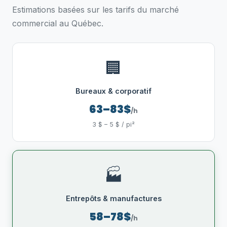
Estimations basées sur les tarifs du marché
commercial au Québec.
🏢
Bureaux & corporatif
63–83$
/h
3 $ – 5 $ / pi²
🏭
Entrepôts & manufactures
58–78$
/h