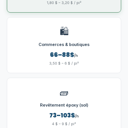
1,80 $ – 3,20 $ / pi²
🛍️
Commerces & boutiques
66–88$
/h
3,50 $ – 6 $ / pi²
🧱
Revêtement époxy (sol)
73–103$
/h
4 $ – 9 $ / pi²