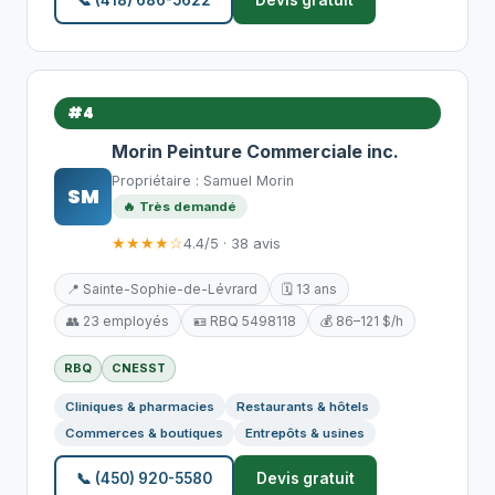
📞 (418) 686-5622
Devis gratuit
#4
Morin Peinture Commerciale inc.
Propriétaire : Samuel Morin
SM
🔥 Très demandé
★★★★☆
4.4/5 · 38 avis
📍 Sainte-Sophie-de-Lévrard
🗓️ 13 ans
👥 23 employés
🪪 RBQ 5498118
💰 86–121 $/h
RBQ
CNESST
Cliniques & pharmacies
Restaurants & hôtels
Commerces & boutiques
Entrepôts & usines
📞 (450) 920-5580
Devis gratuit