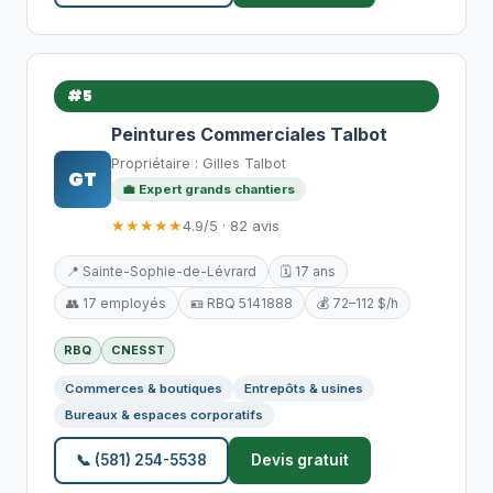
#5
Peintures Commerciales Talbot
Propriétaire : Gilles Talbot
GT
💼 Expert grands chantiers
★★★★★
4.9/5 · 82 avis
📍 Sainte-Sophie-de-Lévrard
🗓️ 17 ans
👥 17 employés
🪪 RBQ 5141888
💰 72–112 $/h
RBQ
CNESST
Commerces & boutiques
Entrepôts & usines
Bureaux & espaces corporatifs
📞 (581) 254-5538
Devis gratuit