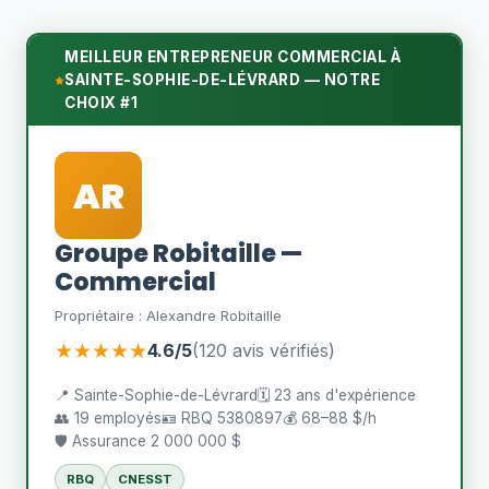
MEILLEUR ENTREPRENEUR COMMERCIAL À
SAINTE-SOPHIE-DE-LÉVRARD — NOTRE
CHOIX #1
AR
Groupe Robitaille —
Commercial
Propriétaire : Alexandre Robitaille
★★★★★
4.6/5
(120 avis vérifiés)
📍 Sainte-Sophie-de-Lévrard
🗓️ 23 ans d'expérience
👥 19 employés
🪪 RBQ 5380897
💰 68–88 $/h
🛡️ Assurance 2 000 000 $
RBQ
CNESST