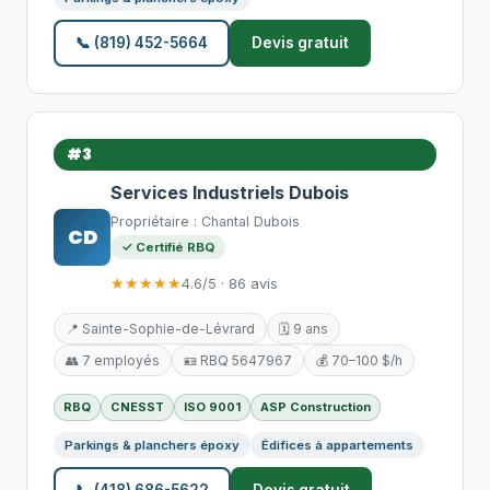
📞 (819) 452-5664
Devis gratuit
#3
Services Industriels Dubois
Propriétaire : Chantal Dubois
CD
✓ Certifié RBQ
★★★★★
4.6/5 · 86 avis
📍 Sainte-Sophie-de-Lévrard
🗓️ 9 ans
👥 7 employés
🪪 RBQ 5647967
💰 70–100 $/h
RBQ
CNESST
ISO 9001
ASP Construction
Parkings & planchers époxy
Édifices à appartements