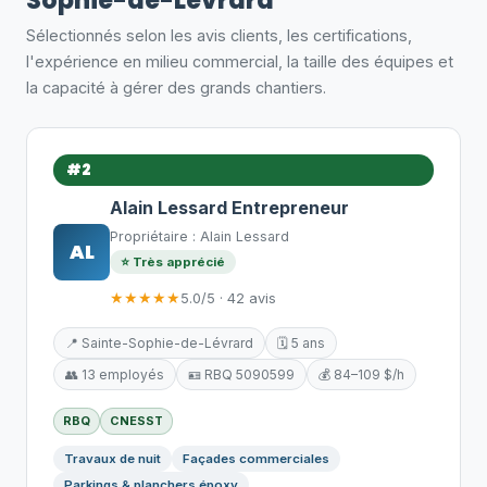
Sophie-de-Lévrard
Sélectionnés selon les avis clients, les certifications,
l'expérience en milieu commercial, la taille des équipes et
la capacité à gérer des grands chantiers.
#2
Alain Lessard Entrepreneur
Propriétaire : Alain Lessard
AL
⭐ Très apprécié
★★★★★
5.0/5 · 42 avis
📍 Sainte-Sophie-de-Lévrard
🗓️ 5 ans
👥 13 employés
🪪 RBQ 5090599
💰 84–109 $/h
RBQ
CNESST
Travaux de nuit
Façades commerciales
Parkings & planchers époxy