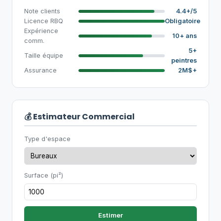
Note clients
4.4+/5
Licence RBQ
Obligatoire
Expérience
10+ ans
comm.
5+
Taille équipe
peintres
Assurance
2M$+
💰 Estimateur Commercial
Type d'espace
Surface (pi²)
Estimer