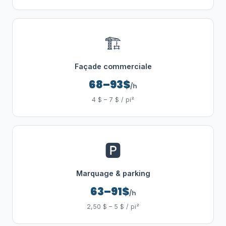
🏗️
Façade commerciale
68–93$
/h
4 $ – 7 $ / pi²
🅿️
Marquage & parking
63–91$
/h
2,50 $ – 5 $ / pi²