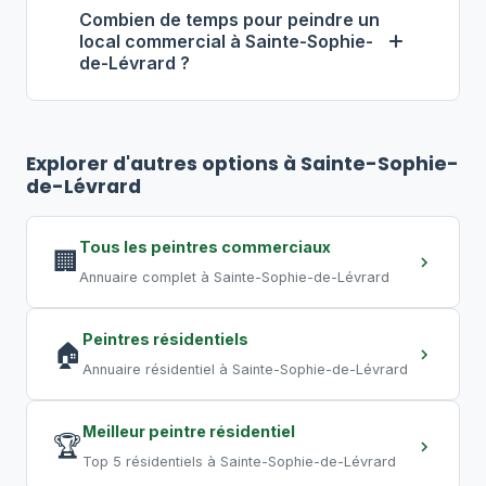
isolation des zones, ventilation
et 9 $ par pied carré, pose incluse.
Combien de temps pour peindre un
adéquate, peintures à faibles COV. Pour
local commercial à Sainte-Sophie-
de-Lévrard ?
éviter toute perturbation, optez pour
des travaux de nuit ou de fin de
Pour un bureau de 500 pi², comptez
2
semaine, pratique courante au Québec.
à 4 jours
. Un commerce de 2 000 pi²
Explorer d'autres options à Sainte-Sophie-
peut nécessiter
5 à 10 jours
. Un grand
de-Lévrard
entrepôt requiert plusieurs semaines.
Les travaux de nuit permettent de
Tous les peintres commerciaux
🏢
compresser les délais.
Annuaire complet à Sainte-Sophie-de-Lévrard
Peintres résidentiels
🏠
Annuaire résidentiel à Sainte-Sophie-de-Lévrard
Meilleur peintre résidentiel
🏆
Top 5 résidentiels à Sainte-Sophie-de-Lévrard