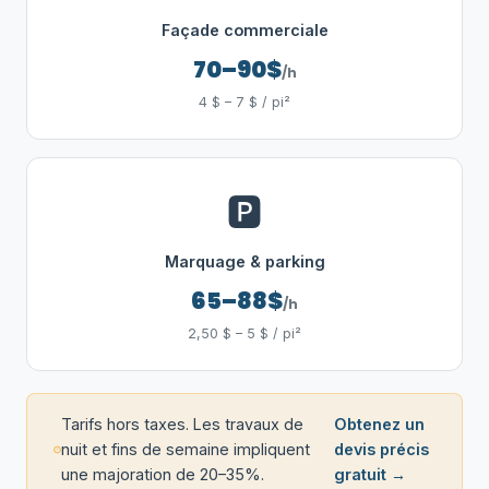
Façade commerciale
70–90$
/h
4 $ – 7 $ / pi²
🅿️
Marquage & parking
65–88$
/h
2,50 $ – 5 $ / pi²
Tarifs hors taxes. Les travaux de
Obtenez un
nuit et fins de semaine impliquent
devis précis
une majoration de 20–35%.
gratuit →