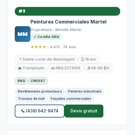
#3
Peintures Commerciales Martel
Propriétaire : Mireille Martel
MM
✓ Certifié RBQ
★★★★☆
4.4/5 · 74 avis
📍 Sainte-Lucie-de-Beauregard
🗓️ 19 ans
👥 11 employés
🪪 RBQ 5273056
💰 66–96 $/h
RBQ
CNESST
Revêtements protecteurs
Peintres industriels
Travaux de nuit
Façades commerciales
📞 (438) 642-8474
Devis gratuit