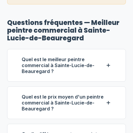
Questions fréquentes — Meilleur
peintre commercial à Sainte-
Lucie-de-Beauregard
Quel est le meilleur peintre
commercial à Sainte-Lucie-de-
Beauregard ?
Selon notre classement,
Services
Industriels Roy
(propriétaire : Gilles
Quel est le prix moyen d'un peintre
Roy) se distingue comme le meilleur
commercial à Sainte-Lucie-de-
Beauregard ?
entrepreneur commercial à Sainte-
Lucie-de-Beauregard. Note : 4.6/5 (108
À Sainte-Lucie-de-Beauregard, les
avis), 11 ans d'expérience, équipe de 23
entrepreneurs en peinture