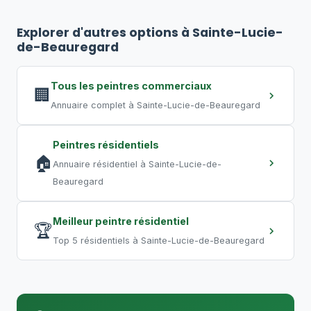
Pour un bureau de 500 pi², comptez
2
semaine, pratique courante au Québec.
à 4 jours
. Un commerce de 2 000 pi²
Explorer d'autres options à Sainte-Lucie-
peut nécessiter
5 à 10 jours
. Un grand
de-Beauregard
entrepôt requiert plusieurs semaines.
Les travaux de nuit permettent de
Tous les peintres commerciaux
🏢
compresser les délais.
Annuaire complet à Sainte-Lucie-de-Beauregard
Peintres résidentiels
🏠
Annuaire résidentiel à Sainte-Lucie-de-
Beauregard
Meilleur peintre résidentiel
🏆
Top 5 résidentiels à Sainte-Lucie-de-Beauregard