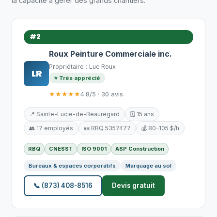
la capacité à gérer des grands chantiers.
#2
Roux Peinture Commerciale inc.
Propriétaire : Luc Roux
LR
⭐ Très apprécié
★★★★★
4.8/5 · 30 avis
📍 Sainte-Lucie-de-Beauregard
🗓️ 15 ans
👥 17 employés
🪪 RBQ 5357477
💰 80–105 $/h
RBQ
CNESST
ISO 9001
ASP Construction
Bureaux & espaces corporatifs
Marquage au sol
📞 (873) 408-8516
Devis gratuit