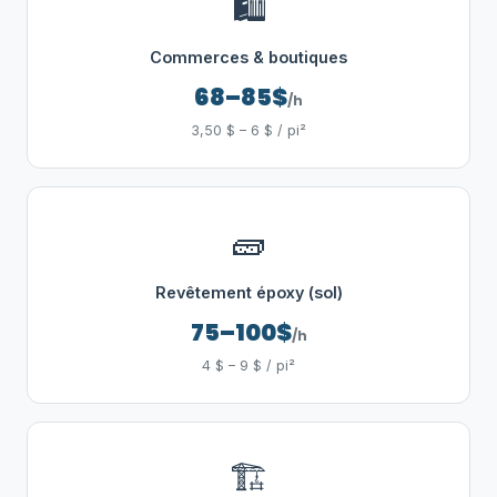
🛍️
Commerces & boutiques
68–85$
/h
3,50 $ – 6 $ / pi²
🧱
Revêtement époxy (sol)
75–100$
/h
4 $ – 9 $ / pi²
🏗️