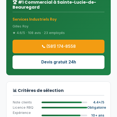
🏆 #1 Commercial à Sainte-Lucie-de-
Beauregard
Services Industriels Roy
Gilles Roy
★ 4.6/5 · 108 avis · 23 employés
📞 (581) 174-8558
Devis gratuit 24h
📊 Critères de sélection
Note clients
4.4+/5
Licence RBQ
Obligatoire
Expérience
10+ ans