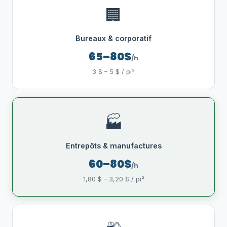
🏢
Bureaux & corporatif
65–80$
/h
3 $ – 5 $ / pi²
🏭
Entrepôts & manufactures
60–80$
/h
1,80 $ – 3,20 $ / pi²