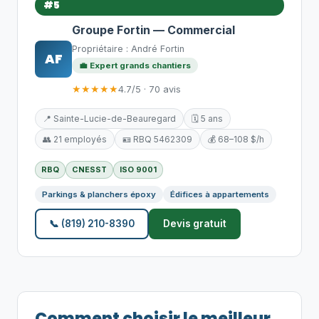
#5
Groupe Fortin — Commercial
Propriétaire : André Fortin
AF
💼 Expert grands chantiers
★★★★★
4.7/5 · 70 avis
📍 Sainte-Lucie-de-Beauregard
🗓️ 5 ans
👥 21 employés
🪪 RBQ 5462309
💰 68–108 $/h
RBQ
CNESST
ISO 9001
Parkings & planchers époxy
Édifices à appartements
📞 (819) 210-8390
Devis gratuit
Comment choisir le meilleur