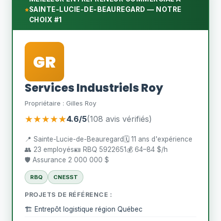
SAINTE-LUCIE-DE-BEAUREGARD — NOTRE
CHOIX #1
GR
Services Industriels Roy
Propriétaire : Gilles Roy
★★★★★
4.6/5
(108 avis vérifiés)
📍 Sainte-Lucie-de-Beauregard
🗓️ 11 ans d'expérience
👥 23 employés
🪪 RBQ 5922651
💰 64–84 $/h
🛡️ Assurance 2 000 000 $
RBQ
CNESST
PROJETS DE RÉFÉRENCE :
🏗️ Entrepôt logistique région Québec