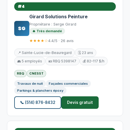
#4
Girard Solutions Peinture
Propriétaire : Serge Girard
SG
🔥 Très demandé
★★★★☆
4.4/5 · 26 avis
📍 Sainte-Lucie-de-Beauregard
🗓️ 23 ans
👥 5 employés
🪪 RBQ 5398147
💰 82–117 $/h
RBQ
CNESST
Travaux de nuit
Façades commerciales
Parkings & planchers époxy
📞 (514) 876-8432
Devis gratuit