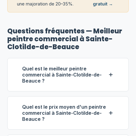
une majoration de 20–35%.
gratuit →
Questions fréquentes — Meilleur
peintre commercial à Sainte-
Clotilde-de-Beauce
Quel est le meilleur peintre
commercial à Sainte-Clotilde-de-
Beauce ?
Selon notre classement,
Peintures
Commerciales Talbot
(propriétaire :
Quel est le prix moyen d'un peintre
Jonathan Talbot) se distingue comme
commercial à Sainte-Clotilde-de-
Beauce ?
le meilleur entrepreneur commercial à
Sainte-Clotilde-de-Beauce. Note : 5.0/5
À Sainte-Clotilde-de-Beauce, les