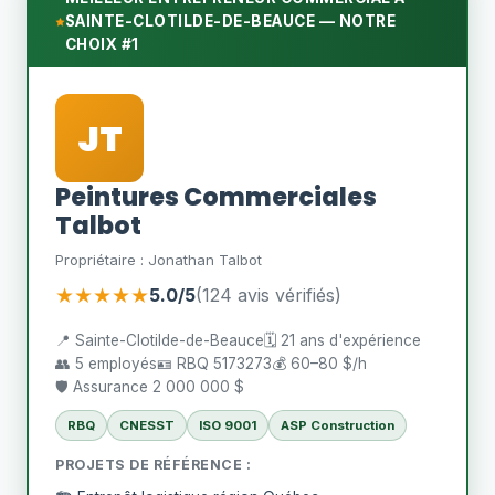
SAINTE-CLOTILDE-DE-BEAUCE — NOTRE
CHOIX #1
JT
Peintures Commerciales
Talbot
Propriétaire : Jonathan Talbot
★★★★★
5.0/5
(124 avis vérifiés)
📍 Sainte-Clotilde-de-Beauce
🗓️ 21 ans d'expérience
👥 5 employés
🪪 RBQ 5173273
💰 60–80 $/h
🛡️ Assurance 2 000 000 $
RBQ
CNESST
ISO 9001
ASP Construction
PROJETS DE RÉFÉRENCE :