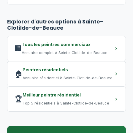
des travaux de nuit ou de fin de
Pour un bureau de 500 pi², comptez
2
semaine, pratique courante au Québec.
à 4 jours
. Un commerce de 2 000 pi²
Explorer d'autres options à Sainte-
peut nécessiter
5 à 10 jours
. Un grand
Clotilde-de-Beauce
entrepôt requiert plusieurs semaines.
Les travaux de nuit permettent de
Tous les peintres commerciaux
🏢
compresser les délais.
Annuaire complet à Sainte-Clotilde-de-Beauce
Peintres résidentiels
🏠
Annuaire résidentiel à Sainte-Clotilde-de-Beauce
Meilleur peintre résidentiel
🏆
Top 5 résidentiels à Sainte-Clotilde-de-Beauce