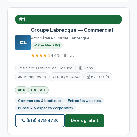
#3
Groupe Labrecque — Commercial
Propriétaire : Carole Labrecque
CL
✓ Certifié RBQ
★★★★☆
4.4/5 · 90 avis
📍 Sainte-Clotilde-de-Beauce
🗓️ 7 ans
👥 15 employés
🪪 RBQ 5114341
💰 62–92 $/h
RBQ
CNESST
Commerces & boutiques
Entrepôts & usines
Bureaux & espaces corporatifs
📞 (819) 478-4786
Devis gratuit