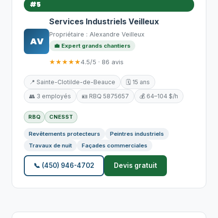
#5
Services Industriels Veilleux
Propriétaire : Alexandre Veilleux
AV
💼 Expert grands chantiers
★★★★★
4.5/5 · 86 avis
📍 Sainte-Clotilde-de-Beauce
🗓️ 15 ans
👥 3 employés
🪪 RBQ 5875657
💰 64–104 $/h
RBQ
CNESST
Revêtements protecteurs
Peintres industriels
Travaux de nuit
Façades commerciales
📞 (450) 946-4702
Devis gratuit