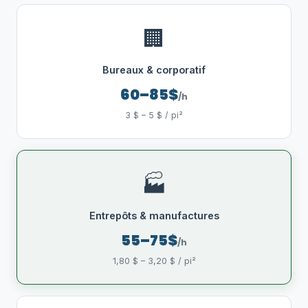
🏢
Bureaux & corporatif
60–85$
/h
3 $ – 5 $ / pi²
🏭
Entrepôts & manufactures
55–75$
/h
1,80 $ – 3,20 $ / pi²