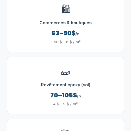
🛍️
Commerces & boutiques
63–90$
/h
3,50 $ – 6 $ / pi²
🧱
Revêtement époxy (sol)
70–105$
/h
4 $ – 9 $ / pi²