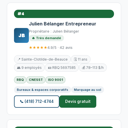
#4
Julien Bélanger Entrepreneur
Propriétaire : Julien Bélanger
JB
🔥 Très demandé
★★★★★
4.9/5 · 42 avis
📍 Sainte-Clotilde-de-Beauce
🗓️ 11 ans
👥 9 employés
🪪 RBQ 5697585
💰 78–113 $/h
RBQ
CNESST
ISO 9001
Bureaux & espaces corporatifs
Marquage au sol
📞 (418) 712-4744
Devis gratuit