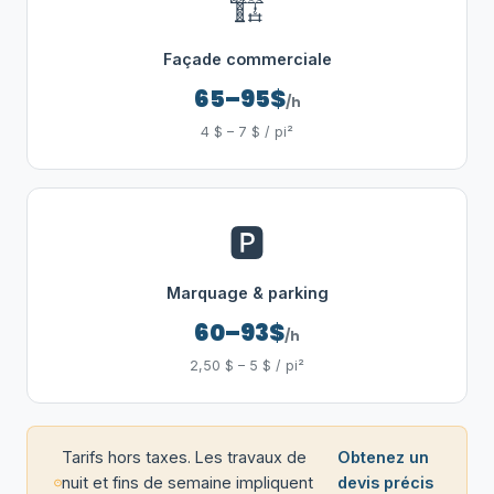
🏗️
Façade commerciale
65–95$
/h
4 $ – 7 $ / pi²
🅿️
Marquage & parking
60–93$
/h
2,50 $ – 5 $ / pi²
Tarifs hors taxes. Les travaux de
Obtenez un
nuit et fins de semaine impliquent
devis précis