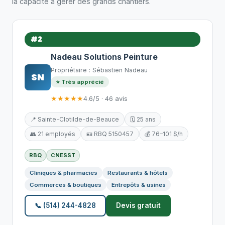
la capacité à gérer des grands chantiers.
#2
Nadeau Solutions Peinture
Propriétaire : Sébastien Nadeau
SN
⭐ Très apprécié
★★★★★
4.6/5 · 46 avis
📍 Sainte-Clotilde-de-Beauce
🗓️ 25 ans
👥 21 employés
🪪 RBQ 5150457
💰 76–101 $/h
RBQ
CNESST
Cliniques & pharmacies
Restaurants & hôtels
Commerces & boutiques
Entrepôts & usines
📞 (514) 244-4828
Devis gratuit