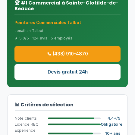
🏆 #1 Commercial à Sainte-Clotilde-de-
Beauce
Peintures Commerciales Talbot
Jonathan Talbot
★ 5.0/5 · 124 avis · 5 employés
📞 (438) 910-4870
Devis gratuit 24h
📊 Critères de sélection
Note clients
4.4+/5
Licence RBQ
Obligatoire
Expérience
10+ ans