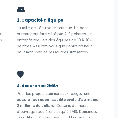
👥
2. Capacité d'équipe
au
La taille de l'équipe est critique. Un petit
e
bureau peut être géré par 2–3 peintres. Un
si
entrepôt requiert des équipes de 10 à 30+
peintres. Assurez-vous que l'entrepreneur
peut mobiliser les ressources suffisantes.
🛡️
4. Assurance 2M$+
-
Pour les projets commerciaux, exigez une
assurance responsabilité civile d'au moins
2 millions de dollars
. Certains donneurs
d'ouvrage requièrent jusqu'à 5M$. Demandez
le certificat d'assurance avant la signature.