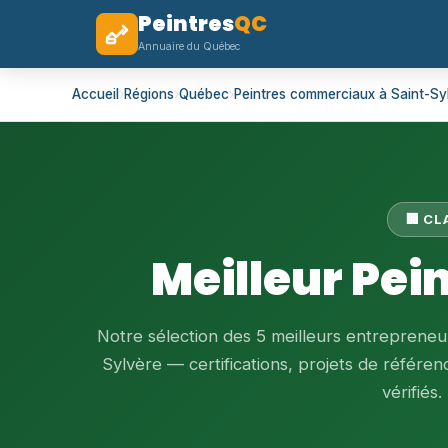
Peintres
QC
Annuaire du Québec
Accueil
›
Régions
›
Québec
›
Peintres commerciaux à Saint-Sy
🏢 C
Meilleur Pei
Notre sélection des 5 meilleurs entrepreneu
Sylvère — certifications, projets de référenc
vérifiés.