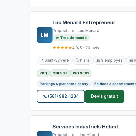
Luc Ménard Entrepreneur
Propriétaire : Luc Ménard
LM
🔥 Très demandé
★★★★★
4.9/5 · 20 avis
📍 Saint-Sylvère
🗓️ 11 ans
👥 9 employés
🪪 
RBQ
CNESST
ISO 9001
Parkings & planchers époxy
Édifices à appartement
📞 (581) 982-1234
Devis gratuit
Services Industriels Hébert
Propriétaire : Line Hébert