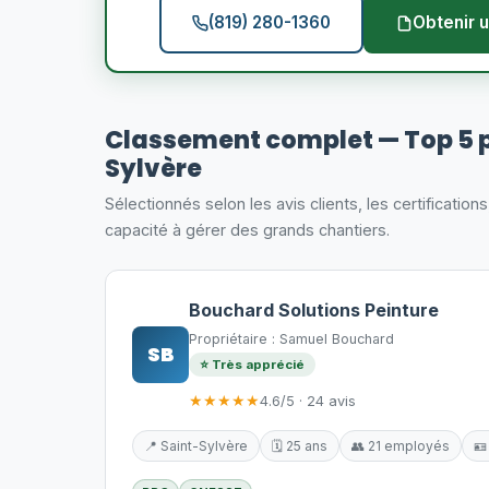
(819) 280-1360
Obtenir u
Classement complet — Top 5 
Sylvère
Sélectionnés selon les avis clients, les certification
capacité à gérer des grands chantiers.
Bouchard Solutions Peinture
Propriétaire : Samuel Bouchard
SB
⭐ Très apprécié
★★★★★
4.6/5 · 24 avis
📍 Saint-Sylvère
🗓️ 25 ans
👥 21 employés
🪪