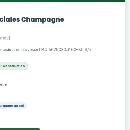
ciales Champagne
ifiés)
ience
👥 5 employés
🪪 RBQ 5629030
💰 60–80 $/h
P Construction
vère
arquage au sol