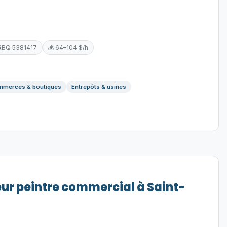
RBQ 5381417
💰 64–104 $/h
merces & boutiques
Entrepôts & usines
eur peintre commercial à Saint-