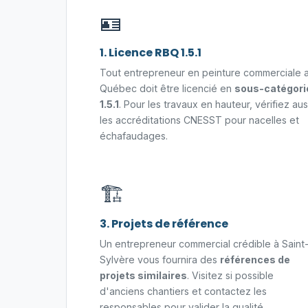
🪪
1. Licence RBQ 1.5.1
Tout entrepreneur en peinture commerciale 
Québec doit être licencié en
sous-catégori
1.5.1
. Pour les travaux en hauteur, vérifiez aus
les accréditations CNESST pour nacelles et
échafaudages.
🏗️
3. Projets de référence
Un entrepreneur commercial crédible à Saint
Sylvère vous fournira des
références de
projets similaires
. Visitez si possible
d'anciens chantiers et contactez les
responsables pour valider la qualité.