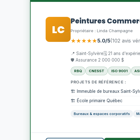
Peintures Commer
LC
Propriétaire : Linda Champagne
★★★★★
5.0/5
(102 avis vér
📍 Saint-Sylvère
🗓️ 21 ans d'expér
🛡️ Assurance 2 000 000 $
RBQ
CNESST
ISO 9001
AS
PROJETS DE RÉFÉRENCE :
🏗️ Immeuble de bureaux Saint-Syl
🏗️ École primaire Québec
Bureaux & espaces corporatifs
M