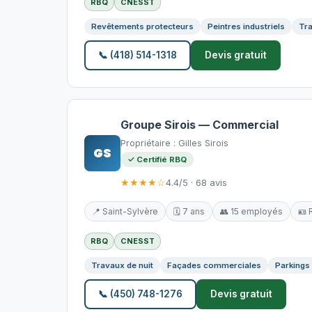
RBQ
CNESST
Revêtements protecteurs
Peintres industriels
Tra
📞 (418) 514-1318
Devis gratuit
Groupe Sirois — Commercial
Propriétaire : Gilles Sirois
GS
✓ Certifié RBQ
★★★★☆
4.4/5 · 68 avis
📍 Saint-Sylvère
🗓️ 7 ans
👥 15 employés
🪪
RBQ
CNESST
Travaux de nuit
Façades commerciales
Parkings
📞 (450) 748-1276
Devis gratuit