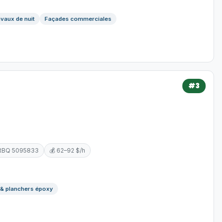
vaux de nuit
Façades commerciales
#3
 RBQ 5095833
💰 62–92 $/h
 & planchers époxy