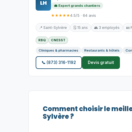
LH
💼 Expert grands chantiers
★★★★★
4.5/5 · 64 avis
📍 Saint-Sylvère
🗓️ 15 ans
👥 3 employés
🪪 
RBQ
CNESST
Cliniques & pharmacies
Restaurants & hôtels
Com
📞 (873) 316-1192
Devis gratuit
Comment choisir le meill
Sylvère ?