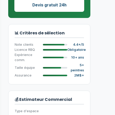
Devis gratuit 24h
📊 Critères de sélection
Note clients
4.4+/5
Licence RBQ
Obligatoire
Expérience
10+ ans
comm.
5+
Taille équipe
peintres
Assurance
2M$+
💰 Estimateur Commercial
Type d'espace