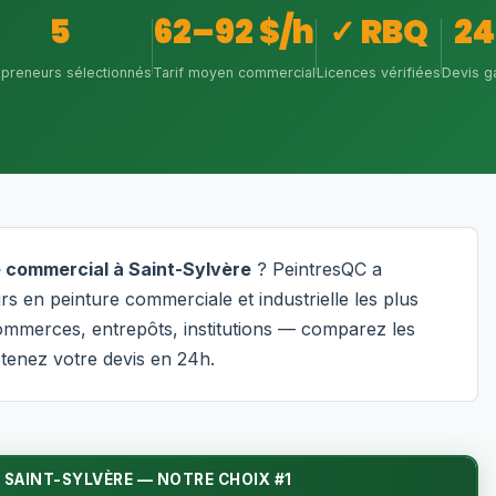
5
62–92 $/h
✓ RBQ
24
epreneurs sélectionnés
Tarif moyen commercial
Licences vérifiées
Devis ga
e commercial à Saint-Sylvère
? PeintresQC a
s en peinture commerciale et industrielle les plus
commerces, entrepôts, institutions — comparez les
btenez votre devis en 24h.
SAINT-SYLVÈRE — NOTRE CHOIX #1