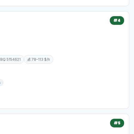
#4
RBQ 5154621
💰 78–113 $/h
s
#5