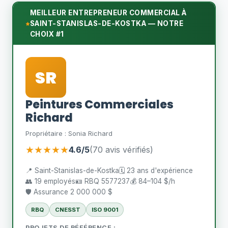
MEILLEUR ENTREPRENEUR COMMERCIAL À
SAINT-STANISLAS-DE-KOSTKA — NOTRE
CHOIX #1
SR
Peintures Commerciales
Richard
Propriétaire : Sonia Richard
★★★★★
4.6/5
(70 avis vérifiés)
📍 Saint-Stanislas-de-Kostka
🗓️ 23 ans d'expérience
👥 19 employés
🪪 RBQ 5577237
💰 84–104 $/h
🛡️ Assurance 2 000 000 $
RBQ
CNESST
ISO 9001
PROJETS DE RÉFÉRENCE :