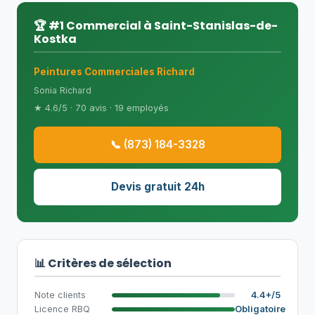
🏆 #1 Commercial à Saint-Stanislas-de-
Kostka
Peintures Commerciales Richard
Sonia Richard
★ 4.6/5 · 70 avis · 19 employés
📞 (873) 184-3328
Devis gratuit 24h
📊 Critères de sélection
Note clients
4.4+/5
Licence RBQ
Obligatoire