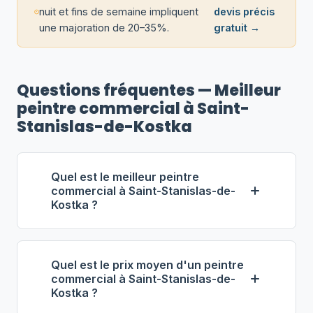
nuit et fins de semaine impliquent
devis précis
une majoration de 20–35%.
gratuit →
Questions fréquentes — Meilleur
peintre commercial à Saint-
Stanislas-de-Kostka
Quel est le meilleur peintre
commercial à Saint-Stanislas-de-
Kostka ?
Selon notre classement,
Peintures
Commerciales Richard
(propriétaire :
Quel est le prix moyen d'un peintre
Sonia Richard) se distingue comme le
commercial à Saint-Stanislas-de-
Kostka ?
meilleur entrepreneur commercial à