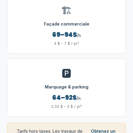
🏗️
Façade commerciale
69–94$
/h
4 $ – 7 $ / pi²
🅿️
Marquage & parking
64–92$
/h
2,50 $ – 5 $ / pi²
Tarifs hors taxes. Les travaux de
Obtenez un