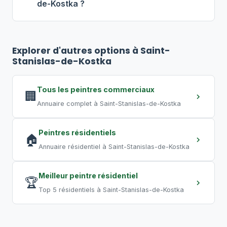
de-Kostka ?
éviter toute perturbation, optez pour
des travaux de nuit ou de fin de
Pour un bureau de 500 pi², comptez
2
semaine, pratique courante au Québec.
à 4 jours
. Un commerce de 2 000 pi²
Explorer d'autres options à Saint-
peut nécessiter
5 à 10 jours
. Un grand
Stanislas-de-Kostka
entrepôt requiert plusieurs semaines.
Les travaux de nuit permettent de
Tous les peintres commerciaux
🏢
compresser les délais.
Annuaire complet à Saint-Stanislas-de-Kostka
Peintres résidentiels
🏠
Annuaire résidentiel à Saint-Stanislas-de-Kostka
Meilleur peintre résidentiel
🏆
Top 5 résidentiels à Saint-Stanislas-de-Kostka