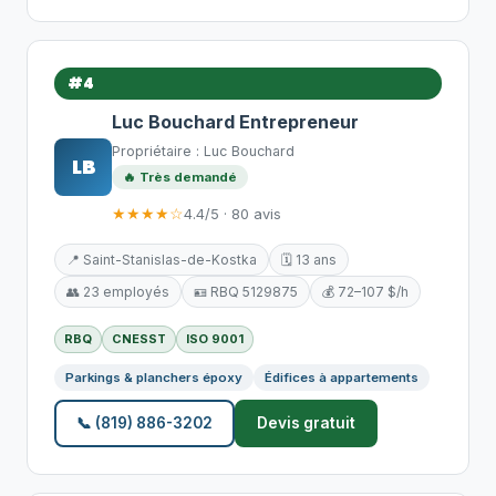
#4
Luc Bouchard Entrepreneur
Propriétaire : Luc Bouchard
LB
🔥 Très demandé
★★★★☆
4.4/5 · 80 avis
📍 Saint-Stanislas-de-Kostka
🗓️ 13 ans
👥 23 employés
🪪 RBQ 5129875
💰 72–107 $/h
RBQ
CNESST
ISO 9001
Parkings & planchers époxy
Édifices à appartements
📞 (819) 886-3202
Devis gratuit