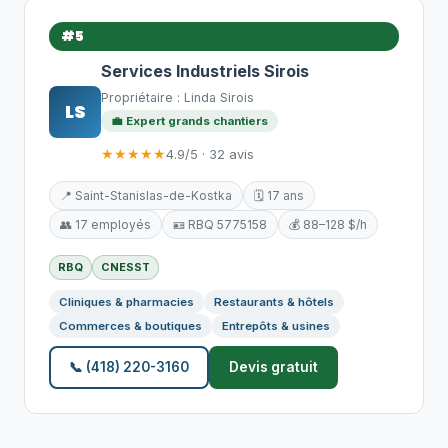
#5
Services Industriels Sirois
Propriétaire : Linda Sirois
LS
💼 Expert grands chantiers
★★★★★
4.9/5 · 32 avis
📍 Saint-Stanislas-de-Kostka
🗓️ 17 ans
👥 17 employés
🪪 RBQ 5775158
💰 88–128 $/h
RBQ
CNESST
Cliniques & pharmacies
Restaurants & hôtels
Commerces & boutiques
Entrepôts & usines
📞 (418) 220-3160
Devis gratuit