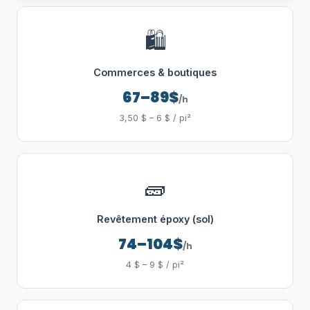
🛍️
Commerces & boutiques
67–89$
/h
3,50 $ – 6 $ / pi²
🧱
Revêtement époxy (sol)
74–104$
/h
4 $ – 9 $ / pi²