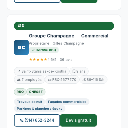
#3
Groupe Champagne — Commercial
Propriétaire : Gilles Champagne
GC
✓ Certifié RBQ
★★★★★
4.6/5 · 36 avis
📍 Saint-Stanislas-de-Kostka
🗓️ 9 ans
👥 7 employés
🪪 RBQ 5677770
💰 86–116 $/h
RBQ
CNESST
Travaux de nuit
Façades commerciales
Parkings & planchers époxy
📞 (514) 652-3244
Devis gratuit