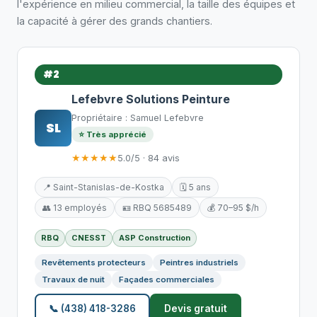
l'expérience en milieu commercial, la taille des équipes et
la capacité à gérer des grands chantiers.
#2
Lefebvre Solutions Peinture
Propriétaire : Samuel Lefebvre
SL
⭐ Très apprécié
★★★★★
5.0/5 · 84 avis
📍 Saint-Stanislas-de-Kostka
🗓️ 5 ans
👥 13 employés
🪪 RBQ 5685489
💰 70–95 $/h
RBQ
CNESST
ASP Construction
Revêtements protecteurs
Peintres industriels
Travaux de nuit
Façades commerciales
📞 (438) 418-3286
Devis gratuit