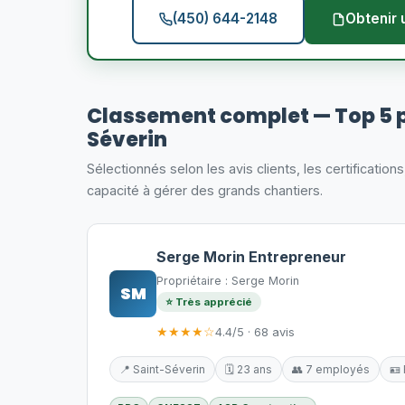
(450) 644-2148
Obtenir 
Classement complet — Top 5 
Séverin
Sélectionnés selon les avis clients, les certification
capacité à gérer des grands chantiers.
Serge Morin Entrepreneur
Propriétaire : Serge Morin
SM
⭐ Très apprécié
★★★★☆
4.4/5 · 68 avis
📍 Saint-Séverin
🗓️ 23 ans
👥 7 employés
🪪