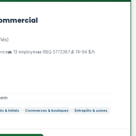
Commercial
fiés)
ience
👥 13 employés
🪪 RBQ 5772387
💰 74–94 $/h
erin
ts & hôtels
Commerces & boutiques
Entrepôts & usines