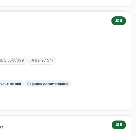
#4
.
 RBQ 5560699
💰 62–97 $/h
vaux de nuit
Façades commerciales
#5
ue