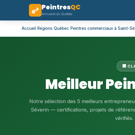
Peintres
QC
Annuaire du Québec
Accueil
›
Régions
›
Québec
›
Peintres commerciaux à Saint-Sé
🏢 C
Meilleur Pei
Notre sélection des 5 meilleurs entrepreneu
Séverin — certifications, projets de référenc
vérifiés.