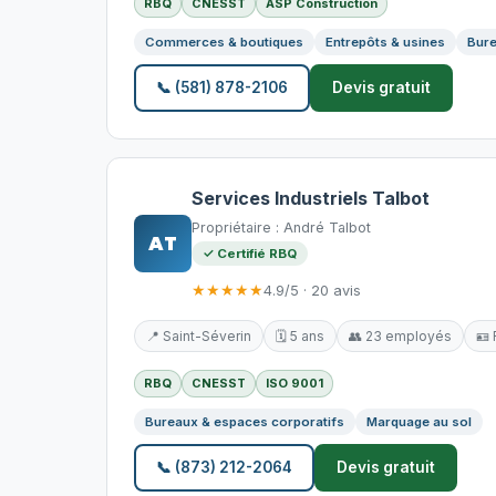
RBQ
CNESST
ASP Construction
Commerces & boutiques
Entrepôts & usines
Bure
📞 (581) 878-2106
Devis gratuit
Services Industriels Talbot
Propriétaire : André Talbot
AT
✓ Certifié RBQ
★★★★★
4.9/5 · 20 avis
📍 Saint-Séverin
🗓️ 5 ans
👥 23 employés
🪪
RBQ
CNESST
ISO 9001
Bureaux & espaces corporatifs
Marquage au sol
📞 (873) 212-2064
Devis gratuit