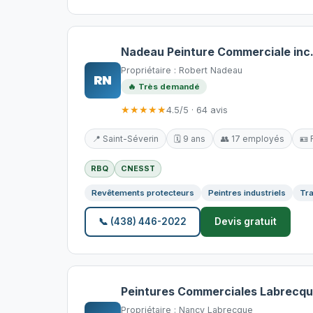
Nadeau Peinture Commerciale inc
Propriétaire : Robert Nadeau
RN
🔥 Très demandé
★★★★★
4.5/5 · 64 avis
📍 Saint-Séverin
🗓️ 9 ans
👥 17 employés
🪪
RBQ
CNESST
Revêtements protecteurs
Peintres industriels
Tra
📞 (438) 446-2022
Devis gratuit
Peintures Commerciales Labrecq
Propriétaire : Nancy Labrecque