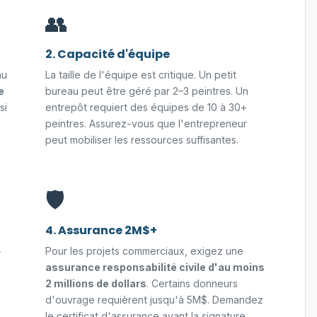
👥
2. Capacité d'équipe
au
La taille de l'équipe est critique. Un petit
e
bureau peut être géré par 2–3 peintres. Un
si
entrepôt requiert des équipes de 10 à 30+
peintres. Assurez-vous que l'entrepreneur
peut mobiliser les ressources suffisantes.
🛡️
4. Assurance 2M$+
-
Pour les projets commerciaux, exigez une
assurance responsabilité civile d'au moins
2 millions de dollars
. Certains donneurs
d'ouvrage requièrent jusqu'à 5M$. Demandez
le certificat d'assurance avant la signature.