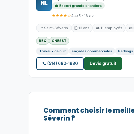
NL
💼 Expert grands chantiers
★★★★☆
4.4/5 · 16 avis
📍 Saint-Séverin
🗓️ 13 ans
👥 11 employés
🪪
RBQ
CNESST
Travaux de nuit
Façades commerciales
Parkings
📞 (514) 680-1980
Devis gratuit
Comment choisir le meill
Séverin ?