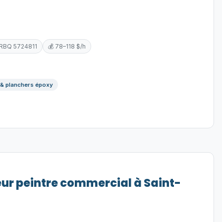
 RBQ 5724811
💰 78–118 $/h
 & planchers époxy
eur peintre commercial à Saint-