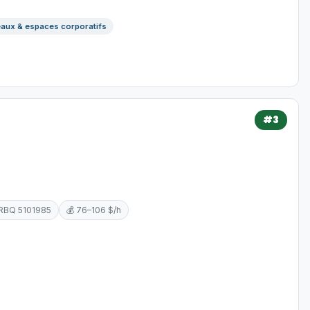
aux & espaces corporatifs
#3
 RBQ 5101985
💰 76–106 $/h