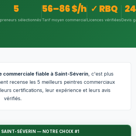
5
56–86 $/h
✓ RBQ
2
epreneurs sélectionnés
Tarif moyen commercial
Licences vérifiées
Devis g
e commerciale fiable à Saint-Séverin
, c'est plus
ent recense les 5 meilleurs peintres commerciaux
eurs certifications, leur expérience et leurs avis
vérifiés.
SAINT-SÉVERIN — NOTRE CHOIX #1