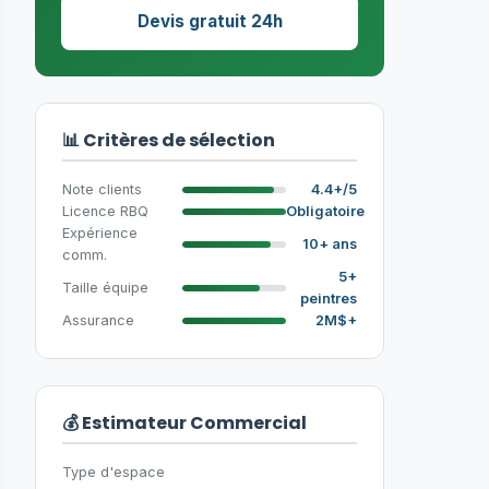
Devis gratuit 24h
📊 Critères de sélection
Note clients
4.4+/5
Licence RBQ
Obligatoire
Expérience
10+ ans
comm.
5+
Taille équipe
peintres
Assurance
2M$+
💰 Estimateur Commercial
Type d'espace