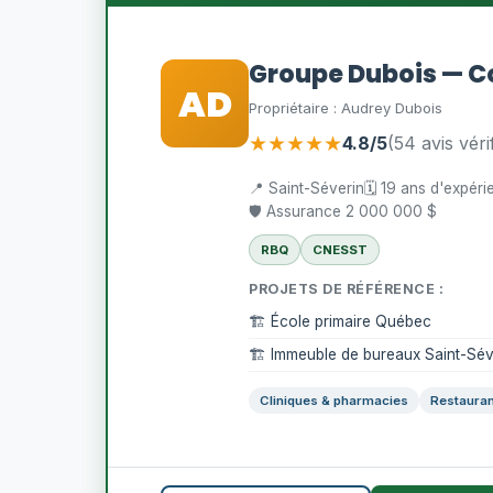
Groupe Dubois — 
AD
Propriétaire : Audrey Dubois
★★★★★
4.8/5
(54 avis véri
📍 Saint-Séverin
🗓️ 19 ans d'expér
🛡️ Assurance 2 000 000 $
RBQ
CNESST
PROJETS DE RÉFÉRENCE :
🏗️ École primaire Québec
🏗️ Immeuble de bureaux Saint-Sév
Cliniques & pharmacies
Restauran