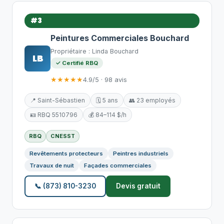
#3
Peintures Commerciales Bouchard
Propriétaire : Linda Bouchard
LB
✓ Certifié RBQ
★★★★★
4.9/5 · 98 avis
📍 Saint-Sébastien
🗓️ 5 ans
👥 23 employés
🪪 RBQ 5510796
💰 84–114 $/h
RBQ
CNESST
Revêtements protecteurs
Peintres industriels
Travaux de nuit
Façades commerciales
📞 (873) 810-3230
Devis gratuit