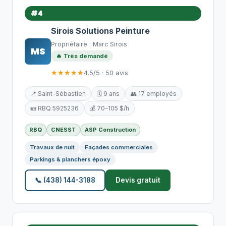
#4
Sirois Solutions Peinture
Propriétaire : Marc Sirois
MS
🔥 Très demandé
★★★★★
4.5/5 · 50 avis
📍 Saint-Sébastien
🗓️ 9 ans
👥 17 employés
🪪 RBQ 5925236
💰 70–105 $/h
RBQ
CNESST
ASP Construction
Travaux de nuit
Façades commerciales
Parkings & planchers époxy
📞 (438) 144-3188
Devis gratuit