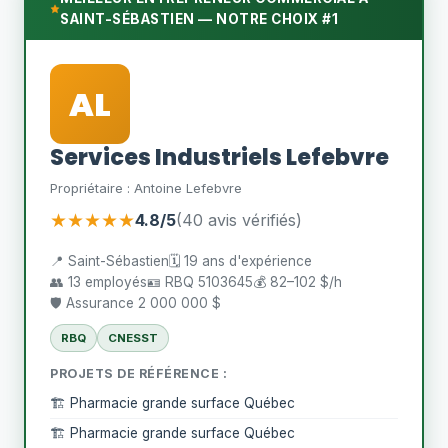
SAINT-SÉBASTIEN — NOTRE CHOIX #1
AL
Services Industriels Lefebvre
Propriétaire : Antoine Lefebvre
★★★★★
4.8/5
(40 avis vérifiés)
📍 Saint-Sébastien
🗓️ 19 ans d'expérience
👥 13 employés
🪪 RBQ 5103645
💰 82–102 $/h
🛡️ Assurance 2 000 000 $
RBQ
CNESST
PROJETS DE RÉFÉRENCE :
🏗️ Pharmacie grande surface Québec
🏗️ Pharmacie grande surface Québec