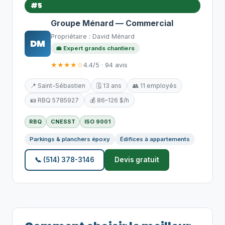
#5
Groupe Ménard — Commercial
Propriétaire : David Ménard
DM
💼 Expert grands chantiers
★★★★☆
4.4/5 · 94 avis
📍 Saint-Sébastien
🗓️ 13 ans
👥 11 employés
🪪 RBQ 5785927
💰 86–126 $/h
RBQ
CNESST
ISO 9001
Parkings & planchers époxy
Édifices à appartements
📞 (514) 378-3146
Devis gratuit