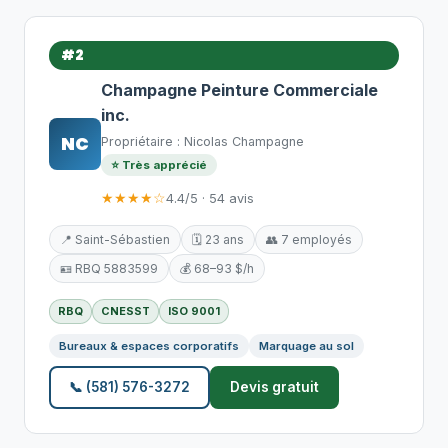
#2
Champagne Peinture Commerciale
inc.
NC
Propriétaire : Nicolas Champagne
⭐ Très apprécié
★★★★☆
4.4/5 · 54 avis
📍 Saint-Sébastien
🗓️ 23 ans
👥 7 employés
🪪 RBQ 5883599
💰 68–93 $/h
RBQ
CNESST
ISO 9001
Bureaux & espaces corporatifs
Marquage au sol
📞 (581) 576-3272
Devis gratuit