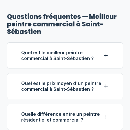
Questions fréquentes — Meilleur
peintre commercial à Saint-
Sébastien
Quel est le meilleur peintre
commercial à Saint-Sébastien ?
Selon notre classement,
Services
Industriels Lefebvre
(propriétaire :
Quel est le prix moyen d'un peintre
Antoine Lefebvre) se distingue comme
commercial à Saint-Sébastien ?
le meilleur entrepreneur commercial à
À Saint-Sébastien, les entrepreneurs
Saint-Sébastien. Note : 4.8/5 (40 avis),
en peinture commerciale facturent
19 ans d'expérience, équipe de 13
Quelle différence entre un peintre
entre
57 $ et 87 $ de l'heure
. Pour 1
employés.
résidentiel et commercial ?
000 pi², prévoyez 3 000 $ à 8 000 $.