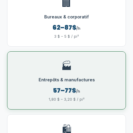
🏢
Bureaux & corporatif
62–87$
/h
3 $ – 5 $ / pi²
🏭
Entrepôts & manufactures
57–77$
/h
1,80 $ – 3,20 $ / pi²
🛍️