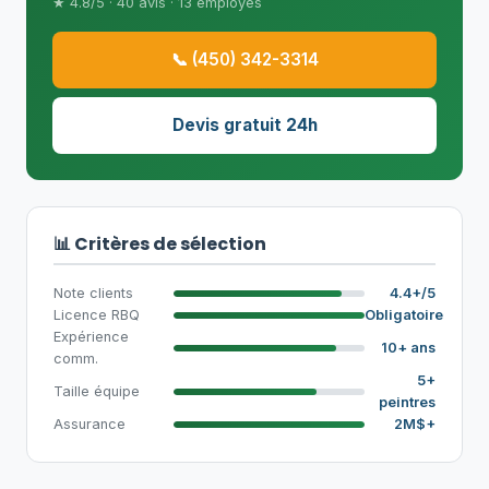
★ 4.8/5 · 40 avis · 13 employés
📞 (450) 342-3314
Devis gratuit 24h
📊 Critères de sélection
Note clients
4.4+/5
Licence RBQ
Obligatoire
Expérience
10+ ans
comm.
5+
Taille équipe
peintres
Assurance
2M$+