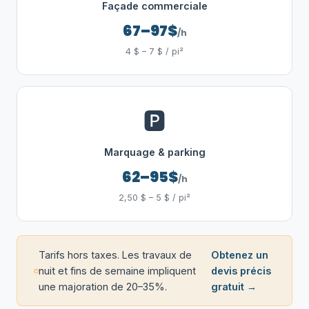
Façade commerciale
67–97$
/h
4 $ – 7 $ / pi²
🅿️
Marquage & parking
62–95$
/h
2,50 $ – 5 $ / pi²
Tarifs hors taxes. Les travaux de
Obtenez un
nuit et fins de semaine impliquent
devis précis
une majoration de 20–35%.
gratuit →