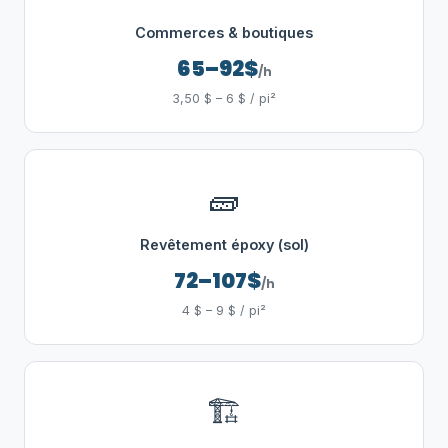
Commerces & boutiques
65–92$
/h
3,50 $ – 6 $ / pi²
🧱
Revêtement époxy (sol)
72–107$
/h
4 $ – 9 $ / pi²
🏗️