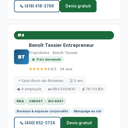
📞 (418) 418-3766
Devis gratuit
#4
Benoît Tessier Entrepreneur
Propriétaire : Benoît Tessier
BT
🔥 Très demandé
★★★★★
4.9/5 · 34 avis
📍 Saint-Roch-de-Richelieu
🗓️ 11 ans
👥 9 employés
🪪 RBQ 5491830
💰 78–113 $/h
RBQ
CNESST
ISO 9001
Bureaux & espaces corporatifs
Marquage au sol
📞 (450) 652-3724
Devis gratuit