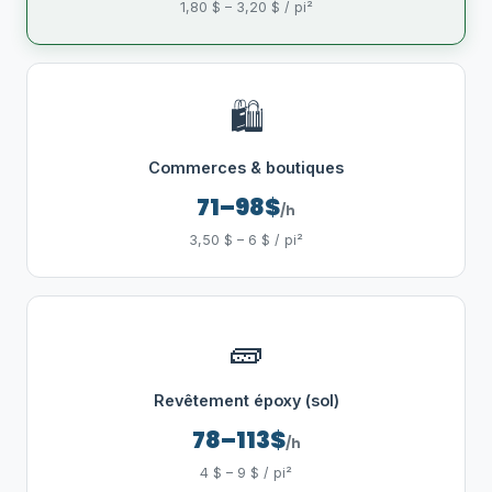
1,80 $ – 3,20 $ / pi²
🛍️
Commerces & boutiques
71–98$
/h
3,50 $ – 6 $ / pi²
🧱
Revêtement époxy (sol)
78–113$
/h
4 $ – 9 $ / pi²