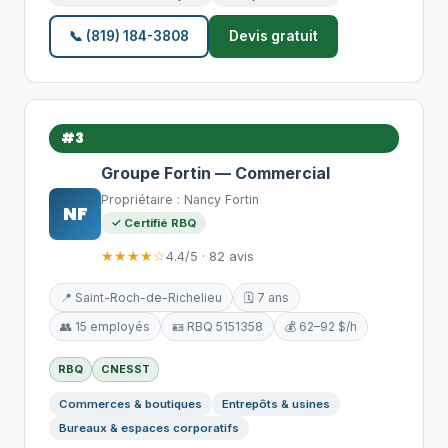
📞 (819) 184-3808
Devis gratuit
#3
Groupe Fortin — Commercial
Propriétaire : Nancy Fortin
NF
✓ Certifié RBQ
★★★★☆
4.4/5 · 82 avis
📍 Saint-Roch-de-Richelieu
🗓️ 7 ans
👥 15 employés
🪪 RBQ 5151358
💰 62–92 $/h
RBQ
CNESST
Commerces & boutiques
Entrepôts & usines
Bureaux & espaces corporatifs