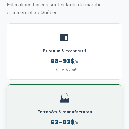
Estimations basées sur les tarifs du marché
commercial au Québec.
🏢
Bureaux & corporatif
68–93$
/h
3 $ – 5 $ / pi²
🏭
Entrepôts & manufactures
63–83$
/h