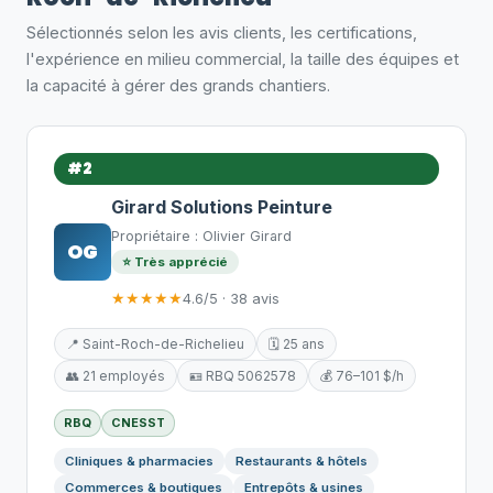
Sélectionnés selon les avis clients, les certifications,
l'expérience en milieu commercial, la taille des équipes et
la capacité à gérer des grands chantiers.
#2
Girard Solutions Peinture
Propriétaire : Olivier Girard
OG
⭐ Très apprécié
★★★★★
4.6/5 · 38 avis
📍 Saint-Roch-de-Richelieu
🗓️ 25 ans
👥 21 employés
🪪 RBQ 5062578
💰 76–101 $/h
RBQ
CNESST
Cliniques & pharmacies
Restaurants & hôtels
Commerces & boutiques
Entrepôts & usines