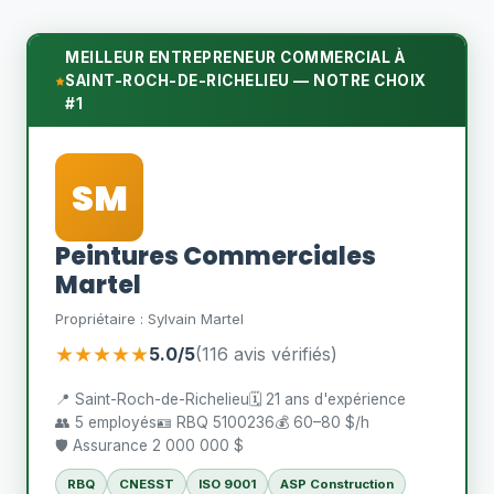
MEILLEUR ENTREPRENEUR COMMERCIAL À
SAINT-ROCH-DE-RICHELIEU — NOTRE CHOIX
#1
SM
Peintures Commerciales
Martel
Propriétaire : Sylvain Martel
★★★★★
5.0/5
(116 avis vérifiés)
📍 Saint-Roch-de-Richelieu
🗓️ 21 ans d'expérience
👥 5 employés
🪪 RBQ 5100236
💰 60–80 $/h
🛡️ Assurance 2 000 000 $
RBQ
CNESST
ISO 9001
ASP Construction