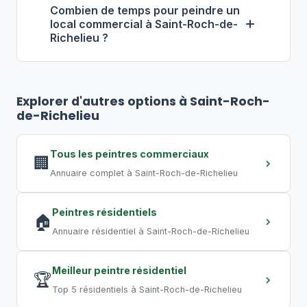
isolation des zones, ventilation
et 9 $ par pied carré, pose incluse.
Combien de temps pour peindre un
adéquate, peintures à faibles COV. Pour
local commercial à Saint-Roch-de-
Richelieu ?
éviter toute perturbation, optez pour
des travaux de nuit ou de fin de
Pour un bureau de 500 pi², comptez
2
semaine, pratique courante au Québec.
à 4 jours
. Un commerce de 2 000 pi²
Explorer d'autres options à Saint-Roch-
peut nécessiter
5 à 10 jours
. Un grand
de-Richelieu
entrepôt requiert plusieurs semaines.
Les travaux de nuit permettent de
Tous les peintres commerciaux
🏢
compresser les délais.
Annuaire complet à Saint-Roch-de-Richelieu
Peintres résidentiels
🏠
Annuaire résidentiel à Saint-Roch-de-Richelieu
Meilleur peintre résidentiel
🏆
Top 5 résidentiels à Saint-Roch-de-Richelieu