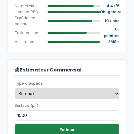
Note clients
4.4+/5
Licence RBQ
Obligatoire
Expérience
10+ ans
comm.
5+
Taille équipe
peintres
Assurance
2M$+
💰 Estimateur Commercial
Type d'espace
Surface (pi²)
Estimer