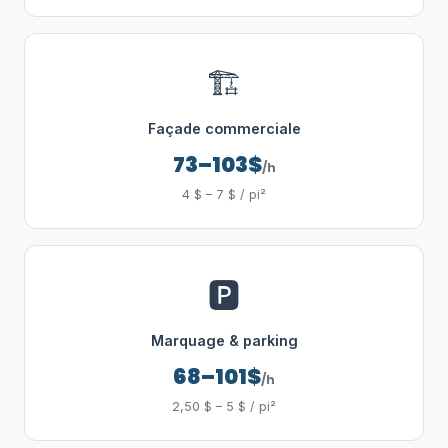
🏗️
Façade commerciale
73–103$
/h
4 $ – 7 $ / pi²
🅿️
Marquage & parking
68–101$
/h
2,50 $ – 5 $ / pi²