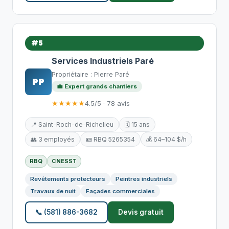
#5
Services Industriels Paré
Propriétaire : Pierre Paré
PP
💼 Expert grands chantiers
★★★★★
4.5/5 · 78 avis
📍 Saint-Roch-de-Richelieu
🗓️ 15 ans
👥 3 employés
🪪 RBQ 5265354
💰 64–104 $/h
RBQ
CNESST
Revêtements protecteurs
Peintres industriels
Travaux de nuit
Façades commerciales
📞 (581) 886-3682
Devis gratuit