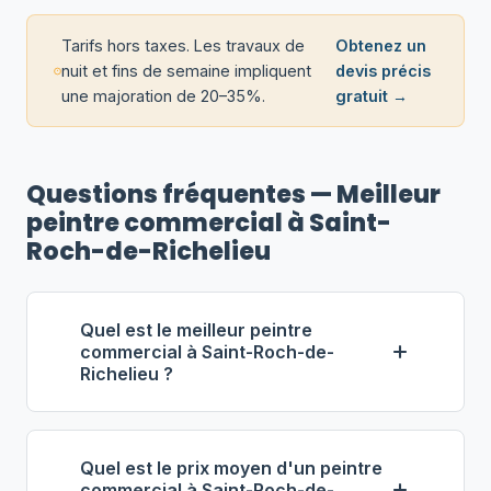
Tarifs hors taxes. Les travaux de
Obtenez un
nuit et fins de semaine impliquent
devis précis
une majoration de 20–35%.
gratuit →
Questions fréquentes — Meilleur
peintre commercial à Saint-
Roch-de-Richelieu
Quel est le meilleur peintre
commercial à Saint-Roch-de-
Richelieu ?
Selon notre classement,
Peintures
Commerciales Martel
(propriétaire :
Quel est le prix moyen d'un peintre
Sylvain Martel) se distingue comme le
commercial à Saint-Roch-de-