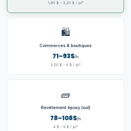
1,80 $ – 3,20 $ / pi²
🛍️
Commerces & boutiques
71–93$
/h
3,50 $ – 6 $ / pi²
🧱
Revêtement époxy (sol)
78–108$
/h
4 $ – 9 $ / pi²