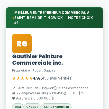
MEILLEUR ENTREPRENEUR COMMERCIAL À
SAINT-RÉMI-DE-TINGWICK — NOTRE CHOIX
#1
RG
Gauthier Peinture
Commerciale inc.
Propriétaire : Robert Gauthier
★★★★★
4.9/5
(55 avis vérifiés)
📍 Saint-Rémi-de-Tingwick
🗓️ 14 ans d'expérience
👥 22 employés
🪪 RBQ 5306450
💰 65–85 $/h
🛡️ Assurance 5 000 000 $
RBQ
CNESST
ASP Construction