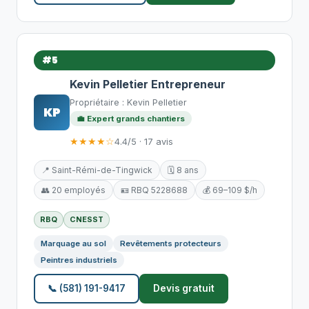
#5
Kevin Pelletier Entrepreneur
Propriétaire : Kevin Pelletier
KP
💼 Expert grands chantiers
★★★★☆
4.4/5 · 17 avis
📍 Saint-Rémi-de-Tingwick
🗓️ 8 ans
👥 20 employés
🪪 RBQ 5228688
💰 69–109 $/h
RBQ
CNESST
Marquage au sol
Revêtements protecteurs
Peintres industriels
📞 (581) 191-9417
Devis gratuit