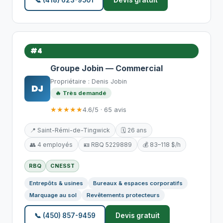
📞 (418) 623-9501
Devis gratuit
#4
Groupe Jobin — Commercial
Propriétaire : Denis Jobin
DJ
🔥 Très demandé
★★★★★
4.6/5 · 65 avis
📍 Saint-Rémi-de-Tingwick
🗓️ 26 ans
👥 4 employés
🪪 RBQ 5229889
💰 83–118 $/h
RBQ
CNESST
Entrepôts & usines
Bureaux & espaces corporatifs
Marquage au sol
Revêtements protecteurs
📞 (450) 857-9459
Devis gratuit