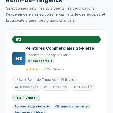
Rémi-de-Tingwick
Sélectionnés selon les avis clients, les certifications,
l'expérience en milieu commercial, la taille des équipes et
la capacité à gérer des grands chantiers.
#2
Peintures Commerciales St-Pierre
Propriétaire : Nancy St-Pierre
NS
⭐ Très apprécié
★★★★☆
4.4/5 · 69 avis
📍 Saint-Rémi-de-Tingwick
🗓️ 18 ans
👥 16 employés
🪪 RBQ 5583222
💰 81–106 $/h
RBQ
CNESST
Édifices à appartements
Cliniques & pharmacies
Restaurants & hôtels