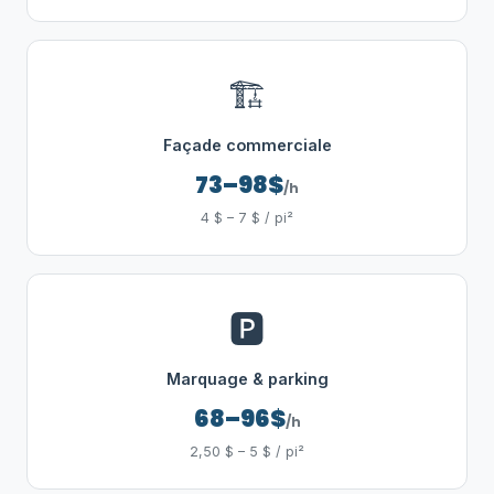
🏗️
Façade commerciale
73–98$
/h
4 $ – 7 $ / pi²
🅿️
Marquage & parking
68–96$
/h
2,50 $ – 5 $ / pi²