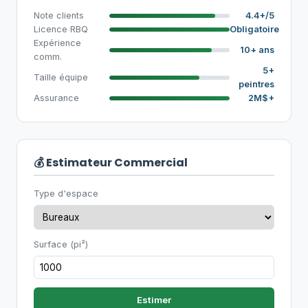
Note clients
4.4+/5
Licence RBQ
Obligatoire
Expérience
10+ ans
comm.
5+
Taille équipe
peintres
Assurance
2M$+
💰 Estimateur Commercial
Type d'espace
Surface (pi²)
Estimer