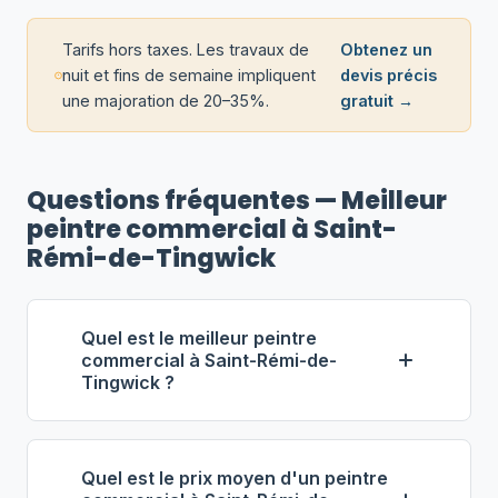
Tarifs hors taxes. Les travaux de
Obtenez un
nuit et fins de semaine impliquent
devis précis
une majoration de 20–35%.
gratuit →
Questions fréquentes — Meilleur
peintre commercial à Saint-
Rémi-de-Tingwick
Quel est le meilleur peintre
commercial à Saint-Rémi-de-
Tingwick ?
Selon notre classement,
Gauthier
Peinture Commerciale inc.
Quel est le prix moyen d'un peintre
(propriétaire : Robert Gauthier) se