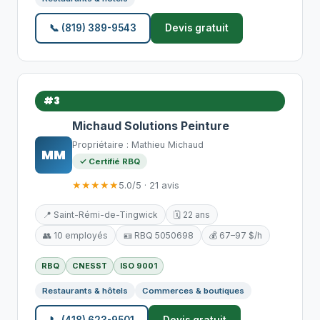
📞 (819) 389-9543
Devis gratuit
#3
Michaud Solutions Peinture
Propriétaire : Mathieu Michaud
MM
✓ Certifié RBQ
★★★★★
5.0/5 · 21 avis
📍 Saint-Rémi-de-Tingwick
🗓️ 22 ans
👥 10 employés
🪪 RBQ 5050698
💰 67–97 $/h
RBQ
CNESST
ISO 9001
Restaurants & hôtels
Commerces & boutiques