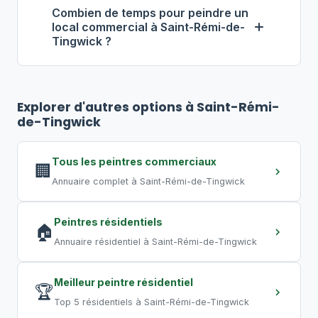
isolation des zones, ventilation
et 9 $ par pied carré, pose incluse.
Combien de temps pour peindre un
adéquate, peintures à faibles COV. Pour
local commercial à Saint-Rémi-de-
Tingwick ?
éviter toute perturbation, optez pour
des travaux de nuit ou de fin de
Pour un bureau de 500 pi², comptez
2
semaine, pratique courante au Québec.
à 4 jours
. Un commerce de 2 000 pi²
Explorer d'autres options à Saint-Rémi-
peut nécessiter
5 à 10 jours
. Un grand
de-Tingwick
entrepôt requiert plusieurs semaines.
Les travaux de nuit permettent de
Tous les peintres commerciaux
🏢
compresser les délais.
Annuaire complet à Saint-Rémi-de-Tingwick
Peintres résidentiels
🏠
Annuaire résidentiel à Saint-Rémi-de-Tingwick
Meilleur peintre résidentiel
🏆
Top 5 résidentiels à Saint-Rémi-de-Tingwick