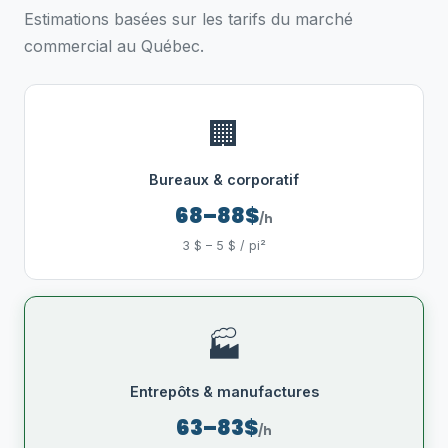
Estimations basées sur les tarifs du marché
commercial au Québec.
🏢
Bureaux & corporatif
68–88$
/h
3 $ – 5 $ / pi²
🏭
Entrepôts & manufactures
63–83$
/h