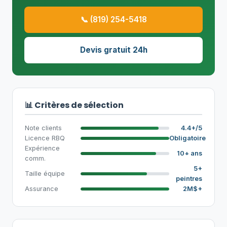
📞 (819) 254-5418
Devis gratuit 24h
📊 Critères de sélection
Note clients
4.4+/5
Licence RBQ
Obligatoire
Expérience
10+ ans
comm.
5+
Taille équipe
peintres
Assurance
2M$+