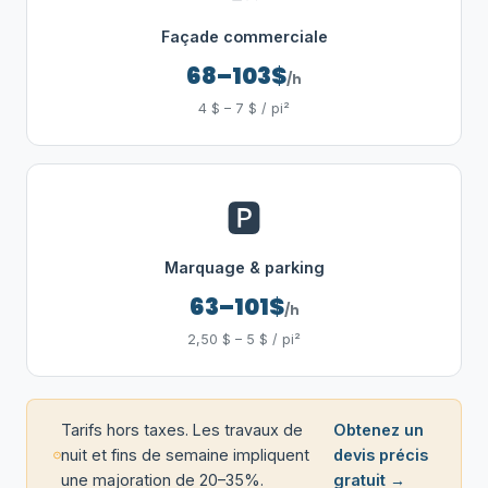
Façade commerciale
68–103$
/h
4 $ – 7 $ / pi²
🅿️
Marquage & parking
63–101$
/h
2,50 $ – 5 $ / pi²
Tarifs hors taxes. Les travaux de
Obtenez un
nuit et fins de semaine impliquent
devis précis
une majoration de 20–35%.
gratuit →