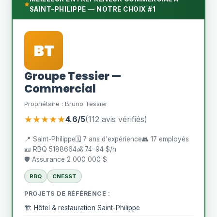
SAINT-PHILIPPE — NOTRE CHOIX #1
BT
Groupe Tessier —
Commercial
Propriétaire : Bruno Tessier
★★★★★
4.6/5
(112 avis vérifiés)
📍 Saint-Philippe
🗓️ 7 ans d'expérience
👥 17 employés
🪪 RBQ 5188664
💰 74–94 $/h
🛡️ Assurance 2 000 000 $
RBQ
CNESST
PROJETS DE RÉFÉRENCE :
🏗️ Hôtel & restauration Saint-Philippe