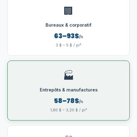
🏢
Bureaux & corporatif
63–93$
/h
3 $ – 5 $ / pi²
🏭
Entrepôts & manufactures
58–78$
/h
1,80 $ – 3,20 $ / pi²