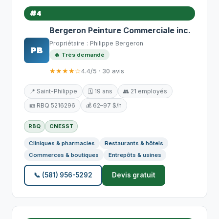
#4
Bergeron Peinture Commerciale inc.
Propriétaire : Philippe Bergeron
PB
🔥 Très demandé
★★★★☆
4.4/5 · 30 avis
📍 Saint-Philippe
🗓️ 19 ans
👥 21 employés
🪪 RBQ 5216296
💰 62–97 $/h
RBQ
CNESST
Cliniques & pharmacies
Restaurants & hôtels
Commerces & boutiques
Entrepôts & usines
📞 (581) 956-5292
Devis gratuit