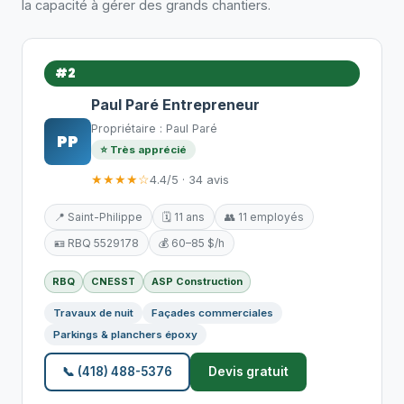
la capacité à gérer des grands chantiers.
#2
Paul Paré Entrepreneur
Propriétaire : Paul Paré
PP
⭐ Très apprécié
★★★★☆
4.4/5 · 34 avis
📍 Saint-Philippe
🗓️ 11 ans
👥 11 employés
🪪 RBQ 5529178
💰 60–85 $/h
RBQ
CNESST
ASP Construction
Travaux de nuit
Façades commerciales
Parkings & planchers époxy
📞 (418) 488-5376
Devis gratuit