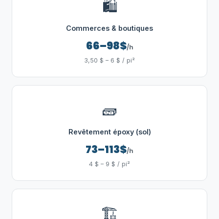
🛍️
Commerces & boutiques
66–98$
/h
3,50 $ – 6 $ / pi²
🧱
Revêtement époxy (sol)
73–113$
/h
4 $ – 9 $ / pi²
🏗️