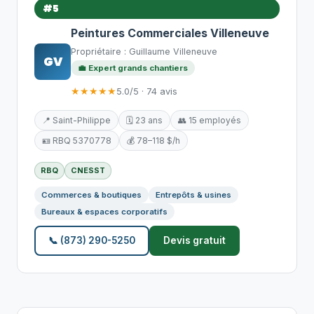
#5
Peintures Commerciales Villeneuve
Propriétaire : Guillaume Villeneuve
GV
💼 Expert grands chantiers
★★★★★
5.0/5 · 74 avis
📍 Saint-Philippe
🗓️ 23 ans
👥 15 employés
🪪 RBQ 5370778
💰 78–118 $/h
RBQ
CNESST
Commerces & boutiques
Entrepôts & usines
Bureaux & espaces corporatifs
📞 (873) 290-5250
Devis gratuit