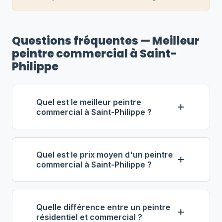
Questions fréquentes — Meilleur
peintre commercial à Saint-
Philippe
Quel est le meilleur peintre
commercial à Saint-Philippe ?
Selon notre classement,
Groupe
Tessier — Commercial
(propriétaire :
Quel est le prix moyen d'un peintre
Bruno Tessier) se distingue comme le
commercial à Saint-Philippe ?
meilleur entrepreneur commercial à
À Saint-Philippe, les entrepreneurs en
Saint-Philippe. Note : 4.6/5 (112 avis), 7
peinture commerciale facturent entre
ans d'expérience, équipe de 17
Quelle différence entre un peintre
58 $ et 93 $ de l'heure
. Pour 1 000
employés.
résidentiel et commercial ?