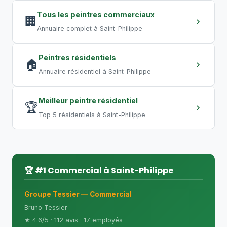
entrepôt requiert plusieurs semaines.
Tous les peintres commerciaux
Les travaux de nuit permettent de
🏢
Annuaire complet à Saint-Philippe
compresser les délais.
Peintres résidentiels
🏠
Annuaire résidentiel à Saint-Philippe
Meilleur peintre résidentiel
🏆
Top 5 résidentiels à Saint-Philippe
🏆 #1 Commercial à Saint-Philippe
Groupe Tessier — Commercial
Bruno Tessier
★ 4.6/5 · 112 avis · 17 employés