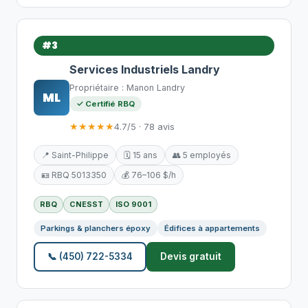
#3
Services Industriels Landry
Propriétaire : Manon Landry
ML
✓ Certifié RBQ
★★★★★
4.7/5 · 78 avis
📍 Saint-Philippe
🗓️ 15 ans
👥 5 employés
🪪 RBQ 5013350
💰 76–106 $/h
RBQ
CNESST
ISO 9001
Parkings & planchers époxy
Édifices à appartements
📞 (450) 722-5334
Devis gratuit