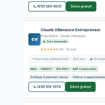
📞 (819) 580-5620
Devis gratuit
Claude Villeneuve Entrepreneur
Propriétaire : Claude Villeneuve
CV
🔥 Très demandé
★★★★★
4.7/5 · 76 avis
📍 Saint-Paul-d'Abbotsford
🗓️ 21 ans
👥 13 emp
RBQ
CNESST
ISO 9001
ASP Construction
Parkings & planchers époxy
Édifices à appartement
📞 (418) 814-5578
Devis gratuit