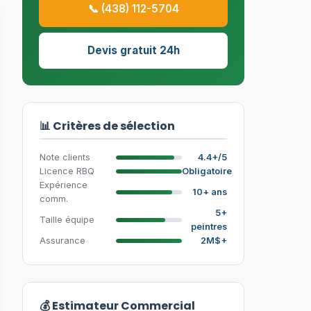
📞 (438) 112-5704
Devis gratuit 24h
📊 Critères de sélection
Note clients
4.4+/5
Licence RBQ
Obligatoire
Expérience
10+ ans
comm.
5+
Taille équipe
peintres
Assurance
2M$+
💰 Estimateur Commercial