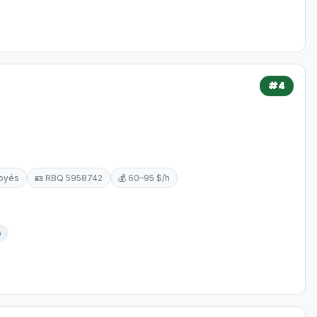
#4
loyés
🪪 RBQ 5958742
💰 60–95 $/h
s