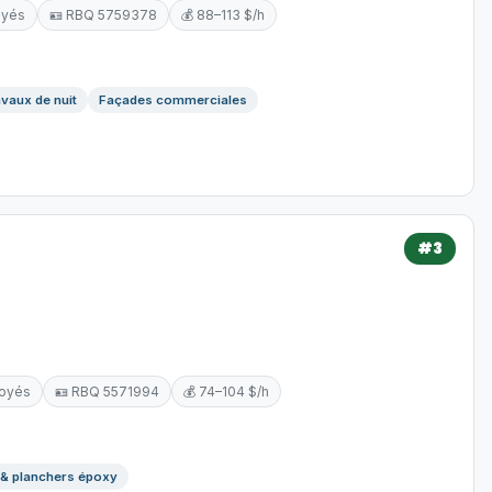
oyés
🪪 RBQ 5759378
💰 88–113 $/h
vaux de nuit
Façades commerciales
#3
loyés
🪪 RBQ 5571994
💰 74–104 $/h
 & planchers époxy