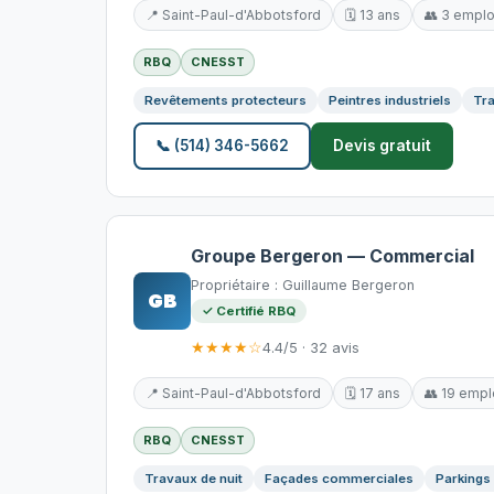
📍 Saint-Paul-d'Abbotsford
🗓️ 13 ans
👥 3 empl
RBQ
CNESST
Revêtements protecteurs
Peintres industriels
Tra
📞 (514) 346-5662
Devis gratuit
Groupe Bergeron — Commercial
Propriétaire : Guillaume Bergeron
GB
✓ Certifié RBQ
★★★★☆
4.4/5 · 32 avis
📍 Saint-Paul-d'Abbotsford
🗓️ 17 ans
👥 19 emp
RBQ
CNESST
Travaux de nuit
Façades commerciales
Parkings