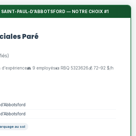
 SAINT-PAUL-D'ABBOTSFORD — NOTRE CHOIX #1
iales Paré
fiés)
ns d'expérience
👥 9 employés
🪪 RBQ 5323626
💰 72–92 $/h
l-d'Abbotsford
l-d'Abbotsford
arquage au sol