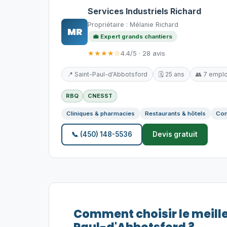
Services Industriels Richard
Propriétaire : Mélanie Richard
MR
💼 Expert grands chantiers
★★★★☆
4.4/5 · 28 avis
📍 Saint-Paul-d'Abbotsford
🗓️ 25 ans
👥 7 empl
RBQ
CNESST
Cliniques & pharmacies
Restaurants & hôtels
Com
📞 (450) 148-5536
Devis gratuit
Comment choisir le meill