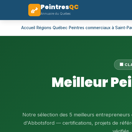
Peintres
QC
Annuaire du Québec
Accueil
›
Régions
›
Québec
›
Peintres commerciaux à Saint-Pa
🏢 C
Meilleur Pe
Notre sélection des 5 meilleurs entrepreneurs
d'Abbotsford — certifications, projets de référ
vérifiés.