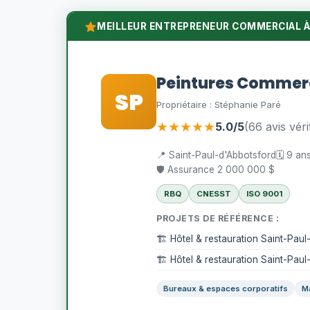
MEILLEUR ENTREPRENEUR COMMERCIAL À
Peintures Commerc
SP
Propriétaire : Stéphanie Paré
★★★★★
5.0/5
(66 avis véri
📍 Saint-Paul-d'Abbotsford
🗓️ 9 a
🛡️ Assurance 2 000 000 $
RBQ
CNESST
ISO 9001
PROJETS DE RÉFÉRENCE :
🏗️ Hôtel & restauration Saint-Pau
🏗️ Hôtel & restauration Saint-Pau
Bureaux & espaces corporatifs
M