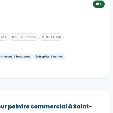
#5
oyés
🪪 RBQ 5273995
💰 76–116 $/h
merces & boutiques
Entrepôts & usines
eur peintre commercial à Saint-