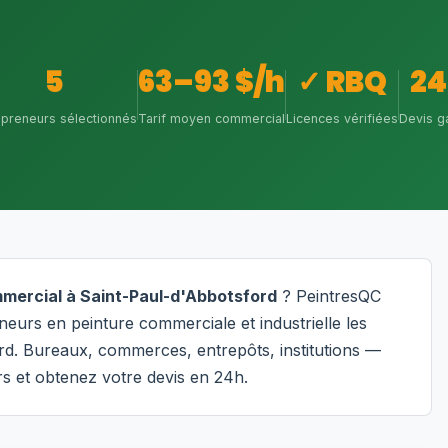
5
63–93 $/h
✓ RBQ
24
epreneurs sélectionnés
Tarif moyen commercial
Licences vérifiées
Devis ga
mmercial à Saint-Paul-d'Abbotsford
? PeintresQC
eurs en peinture commerciale et industrielle les
ord. Bureaux, commerces, entrepôts, institutions —
s et obtenez votre devis en 24h.