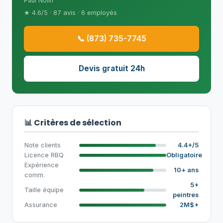
Paul Nolin
★ 4.6/5 · 87 avis · 6 employés
📞 (873) 735-7745
Devis gratuit 24h
📊 Critères de sélection
Note clients
4.4+/5
Licence RBQ
Obligatoire
Expérience
10+ ans
comm.
5+
Taille équipe
peintres
Assurance
2M$+