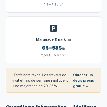
4 $ – 7 $ / pi²
🅿️
Marquage & parking
65–98$
/h
2,50 $ – 5 $ / pi²
Tarifs hors taxes. Les travaux de
Obtenez un
nuit et fins de semaine impliquent
devis précis
une majoration de 20–35%.
gratuit →