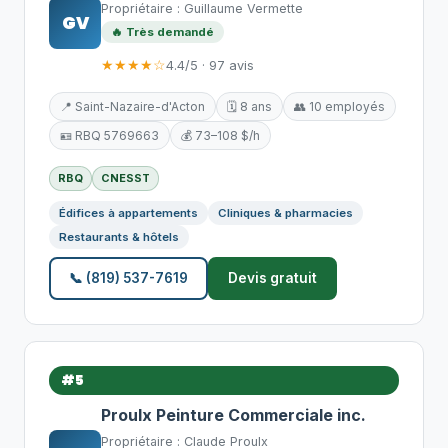
Propriétaire : Guillaume Vermette
GV
🔥 Très demandé
★★★★☆
4.4/5 · 97 avis
📍 Saint-Nazaire-d'Acton
🗓️ 8 ans
👥 10 employés
🪪 RBQ 5769663
💰 73–108 $/h
RBQ
CNESST
Édifices à appartements
Cliniques & pharmacies
Restaurants & hôtels
📞 (819) 537-7619
Devis gratuit
#5
Proulx Peinture Commerciale inc.
Propriétaire : Claude Proulx