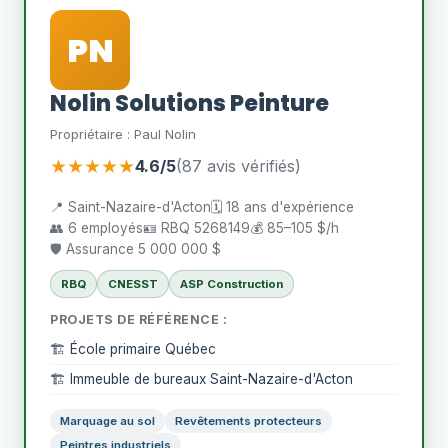
PN
Nolin Solutions Peinture
Propriétaire : Paul Nolin
★★★★★
4.6/5
(87 avis vérifiés)
📍 Saint-Nazaire-d'Acton
🗓️ 18 ans d'expérience
👥 6 employés
🪪 RBQ 5268149
💰 85–105 $/h
🛡️ Assurance 5 000 000 $
RBQ
CNESST
ASP Construction
PROJETS DE RÉFÉRENCE :
🏗️ École primaire Québec
🏗️ Immeuble de bureaux Saint-Nazaire-d'Acton
Marquage au sol
Revêtements protecteurs
Peintres industriels