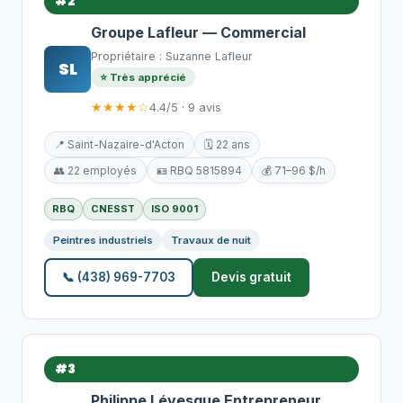
#2
Groupe Lafleur — Commercial
Propriétaire : Suzanne Lafleur
SL
⭐ Très apprécié
★★★★☆
4.4/5 · 9 avis
📍 Saint-Nazaire-d'Acton
🗓️ 22 ans
👥 22 employés
🪪 RBQ 5815894
💰 71–96 $/h
RBQ
CNESST
ISO 9001
Peintres industriels
Travaux de nuit
📞 (438) 969-7703
Devis gratuit
#3
Philippe Lévesque Entrepreneur