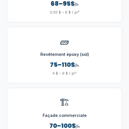
68–95$
/h
3,50 $ – 6 $ / pi²
🧱
Revêtement époxy (sol)
75–110$
/h
4 $ – 9 $ / pi²
🏗️
Façade commerciale
70–100$
/h