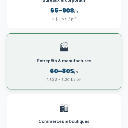
Bureaux & corporatif
65–90$
/h
3 $ – 5 $ / pi²
🏭
Entrepôts & manufactures
60–80$
/h
1,80 $ – 3,20 $ / pi²
🛍️
Commerces & boutiques