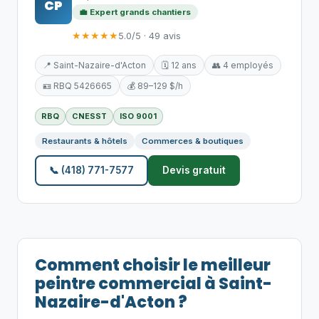
CP
💼 Expert grands chantiers
★★★★★
5.0/5 · 49 avis
📍 Saint-Nazaire-d'Acton
🗓️ 12 ans
👥 4 employés
🪪 RBQ 5426665
💰 89–129 $/h
RBQ
CNESST
ISO 9001
Restaurants & hôtels
Commerces & boutiques
📞 (418) 771-7577
Devis gratuit
Comment choisir le meilleur
peintre commercial à Saint-
Nazaire-d'Acton ?