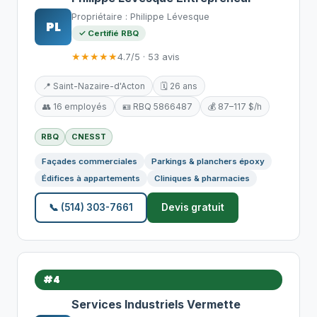
Propriétaire : Philippe Lévesque
PL
✓ Certifié RBQ
★★★★★
4.7/5 · 53 avis
📍 Saint-Nazaire-d'Acton
🗓️ 26 ans
👥 16 employés
🪪 RBQ 5866487
💰 87–117 $/h
RBQ
CNESST
Façades commerciales
Parkings & planchers époxy
Édifices à appartements
Cliniques & pharmacies
📞 (514) 303-7661
Devis gratuit
#4
Services Industriels Vermette