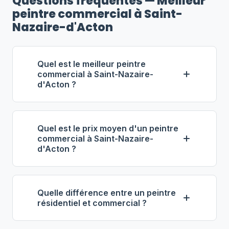
Questions fréquentes — Meilleur
peintre commercial à Saint-
Nazaire-d'Acton
Quel est le meilleur peintre
commercial à Saint-Nazaire-
d'Acton ?
Selon notre classement,
Nolin
Solutions Peinture
(propriétaire : Paul
Quel est le prix moyen d'un peintre
Nolin) se distingue comme le meilleur
commercial à Saint-Nazaire-
d'Acton ?
entrepreneur commercial à Saint-
Nazaire-d'Acton. Note : 4.6/5 (87 avis),
À Saint-Nazaire-d'Acton, les
18 ans d'expérience, équipe de 6
entrepreneurs en peinture
employés.
Quelle différence entre un peintre
commerciale facturent entre
60 $ et
résidentiel et commercial ?
90 $ de l'heure
. Pour 1 000 pi²,
La peinture commerciale implique des
prévoyez 3 000 $ à 8 000 $. L'époxy