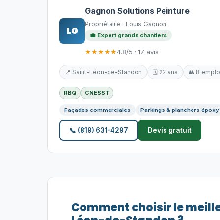
Gagnon Solutions Peinture
Propriétaire : Louis Gagnon
LG
💼 Expert grands chantiers
★★★★★
4.8/5 · 17 avis
📍 Saint-Léon-de-Standon
🗓️ 22 ans
👥 8 empl
RBQ
CNESST
Façades commerciales
Parkings & planchers époxy
📞 (819) 631-4297
Devis gratuit
Comment choisir le meill