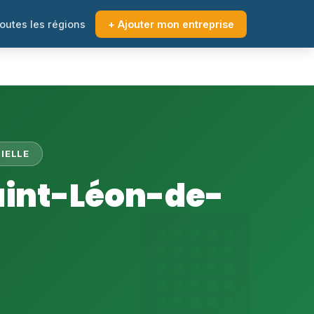
outes les régions
+ Ajouter mon entreprise
IELLE
aint-Léon-de-