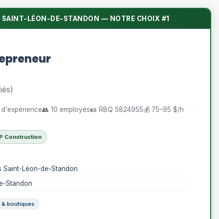
 SAINT-LÉON-DE-STANDON — NOTRE CHOIX #1
repreneur
iés)
s d'expérience
👥 10 employés
🪪 RBQ 5824955
💰 75–95 $/h
P Construction
fs Saint-Léon-de-Standon
de-Standon
& boutiques