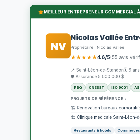
MEILLEUR ENTREPRENEUR COMMERCIAL À
Nicolas Vallée Ent
NV
Propriétaire : Nicolas Vallée
★★★★★
4.6/5
(55 avis vérif
📍 Saint-Léon-de-Standon
🗓️ 6 an
🛡️ Assurance 5 000 000 $
RBQ
CNESST
ISO 9001
AS
PROJETS DE RÉFÉRENCE :
🏗️ Rénovation bureaux corporati
🏗️ Clinique médicale Saint-Léon-
Restaurants & hôtels
Commerces 