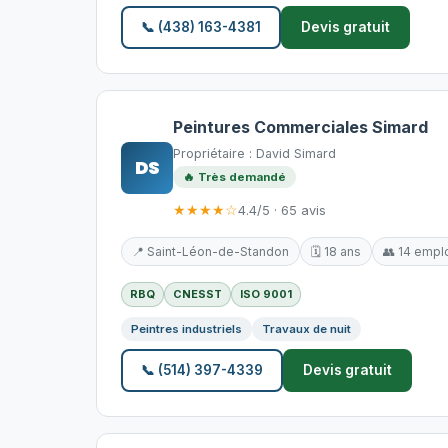
📞 (438) 163-4381
Devis gratuit
Peintures Commerciales Simard
Propriétaire : David Simard
DS
🔥 Très demandé
★★★★☆
4.4/5 · 65 avis
📍 Saint-Léon-de-Standon
🗓️ 18 ans
👥 14 empl
RBQ
CNESST
ISO 9001
Peintres industriels
Travaux de nuit
📞 (514) 397-4339
Devis gratuit