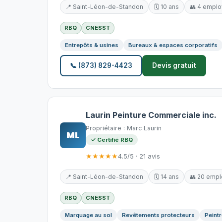
📍 Saint-Léon-de-Standon
🗓️ 10 ans
👥 4 empl
RBQ
CNESST
Entrepôts & usines
Bureaux & espaces corporatifs
📞 (873) 829-4423
Devis gratuit
Laurin Peinture Commerciale inc.
Propriétaire : Marc Laurin
ML
✓ Certifié RBQ
★★★★★
4.5/5 · 21 avis
📍 Saint-Léon-de-Standon
🗓️ 14 ans
👥 20 emp
RBQ
CNESST
Marquage au sol
Revêtements protecteurs
Peintr