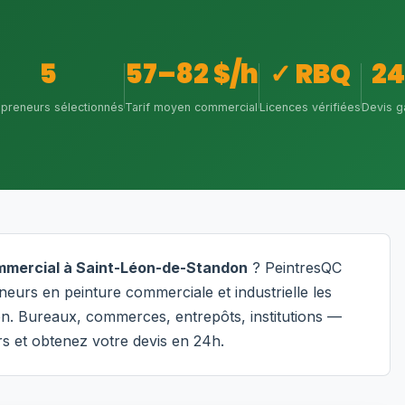
5
57–82 $/h
✓ RBQ
2
epreneurs sélectionnés
Tarif moyen commercial
Licences vérifiées
Devis g
ommercial à Saint-Léon-de-Standon
? PeintresQC
eurs en peinture commerciale et industrielle les
on. Bureaux, commerces, entrepôts, institutions —
s et obtenez votre devis en 24h.