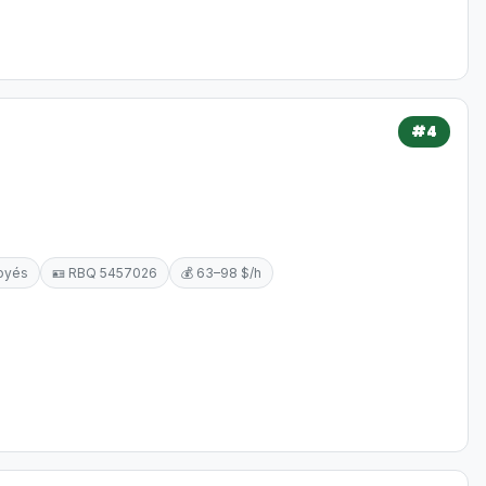
#4
oyés
🪪 RBQ 5457026
💰 63–98 $/h