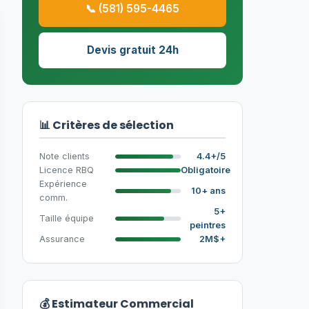
📞 (581) 595-4465
Devis gratuit 24h
📊 Critères de sélection
Note clients
4.4+/5
Licence RBQ
Obligatoire
Expérience
10+ ans
comm.
5+
Taille équipe
peintres
Assurance
2M$+
💰 Estimateur Commercial