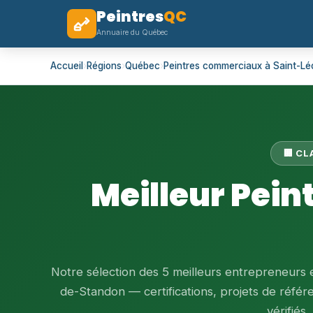
Peintres
QC
Annuaire du Québec
Accueil
›
Régions
›
Québec
›
Peintres commerciaux à Saint-L
🏢 C
Meilleur Pei
Notre sélection des 5 meilleurs entrepreneurs
de-Standon — certifications, projets de référe
vérifiés.