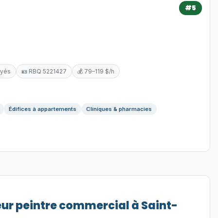
#5
oyés
🪪 RBQ 5221427
💰 79–119 $/h
Édifices à appartements
Cliniques & pharmacies
eur peintre commercial à Saint-