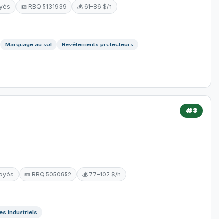
oyés
🪪 RBQ 5131939
💰 61–86 $/h
Marquage au sol
Revêtements protecteurs
#3
loyés
🪪 RBQ 5050952
💰 77–107 $/h
es industriels