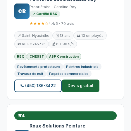
Propriétaire : Caroline Roy
CR
✓ Certifié RBQ
★★★★☆
4.4/5 · 70 avis
📍 Saint-Hyacinthe
🗓️ 13 ans
👥 13 employés
🪪 RBQ 5745775
💰 60–90 $/h
RBQ
CNESST
ASP Construction
Revêtements protecteurs
Peintres industriels
Travaux de nuit
Façades commerciales
📞 (450) 186-3422
Devis gratuit
#4
Roux Solutions Peinture