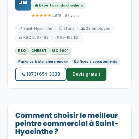
JM
💼 Expert grands chantiers
★★★★★
4.6/5 · 66 avis
📍 Saint-Hyacinthe
🗓️ 21 ans
👥 23 employés
🪪 RBQ 5567488
💰 62–102 $/h
RBQ
CNESST
ISO 9001
Parkings & planchers époxy
Édifices à appartements
📞 (873) 654-3338
Devis gratuit
Comment choisir le meilleur
peintre commercial à Saint-
Hyacinthe ?