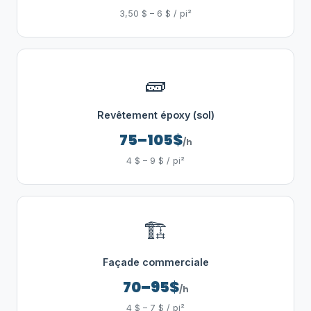
3,50 $ – 6 $ / pi²
🧱
Revêtement époxy (sol)
75–105$
/h
4 $ – 9 $ / pi²
🏗️
Façade commerciale
70–95$
/h
4 $ – 7 $ / pi²