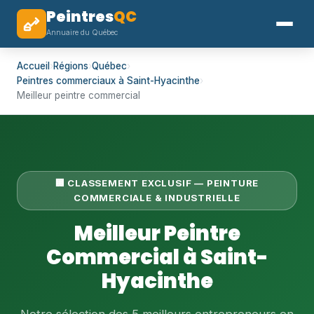
Peintres
QC
Annuaire du Québec
Accueil
›
Régions
›
Québec
›
Peintres commerciaux à Saint-Hyacinthe
›
Meilleur peintre commercial
🏢 CLASSEMENT EXCLUSIF — PEINTURE
COMMERCIALE & INDUSTRIELLE
Meilleur Peintre
Commercial à Saint-
Hyacinthe