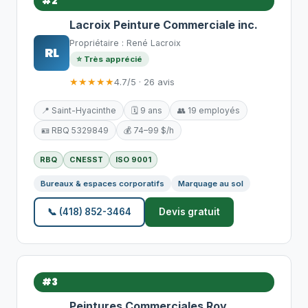
#2
Lacroix Peinture Commerciale inc.
Propriétaire : René Lacroix
RL
⭐ Très apprécié
★★★★★
4.7/5 · 26 avis
📍 Saint-Hyacinthe
🗓️ 9 ans
👥 19 employés
🪪 RBQ 5329849
💰 74–99 $/h
RBQ
CNESST
ISO 9001
Bureaux & espaces corporatifs
Marquage au sol
📞 (418) 852-3464
Devis gratuit
#3
Peintures Commerciales Roy