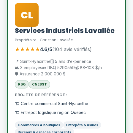
CL
Services Industriels Lavallée
Propriétaire : Christian Lavallée
★★★★★
4.6/5
(104 avis vérifiés)
📍 Saint-Hyacinthe
🗓️ 5 ans d'expérience
👥 3 employés
🪪 RBQ 5290559
💰 88–108 $/h
🛡️ Assurance 2 000 000 $
RBQ
CNESST
PROJETS DE RÉFÉRENCE :
🏗️ Centre commercial Saint-Hyacinthe
🏗️ Entrepôt logistique région Québec
Commerces & boutiques
Entrepôts & usines
Bureaux & espaces corporatifs