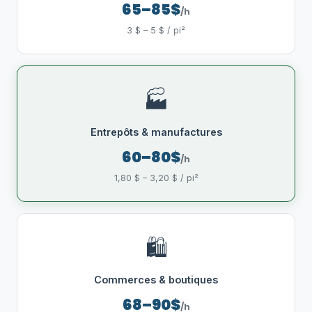
65–85$
/h
3 $ – 5 $ / pi²
🏭
Entrepôts & manufactures
60–80$
/h
1,80 $ – 3,20 $ / pi²
🛍️
Commerces & boutiques
68–90$
/h