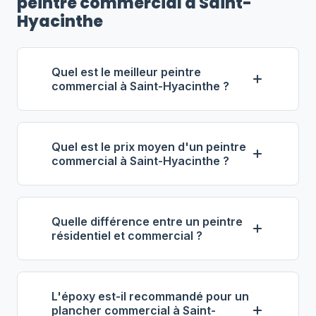
peintre commercial à Saint-
Hyacinthe
Quel est le meilleur peintre
commercial à Saint-Hyacinthe ?
Selon notre classement,
Services
Industriels Lavallée
(propriétaire :
Quel est le prix moyen d'un peintre
Christian Lavallée) se distingue comme
commercial à Saint-Hyacinthe ?
le meilleur entrepreneur commercial à
À Saint-Hyacinthe, les entrepreneurs
Saint-Hyacinthe. Note : 4.6/5 (104
en peinture commerciale facturent
avis), 5 ans d'expérience, équipe de 3
Quelle différence entre un peintre
entre
60 $ et 85 $ de l'heure
. Pour 1
employés.
résidentiel et commercial ?
000 pi², prévoyez 3 000 $ à 8 000 $.
La peinture commerciale implique des
L'époxy de plancher coûte entre 4 $ et
volumes plus importants, des équipes
9 $ le pi², tout compris.
L'époxy est-il recommandé pour un
plus grandes, des produits spécialisés
plancher commercial à Saint-