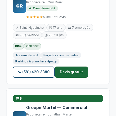
Propriétaire : Guy Roux
GR
🔥 Très demandé
★★★★★
5.0/5 · 22 avis
📍 Saint-Hyacinthe
🗓️ 17 ans
👥 7 employés
🪪 RBQ 5419551
💰 76–111 $/h
RBQ
CNESST
Travaux de nuit
Façades commerciales
Parkings & planchers époxy
📞 (581) 420-3380
Devis gratuit
#5
Groupe Martel — Commercial
Propriétaire : Jonathan Martel