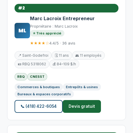
#2
Marc Lacroix Entrepreneur
Propriétaire : Marc Lacroix
ML
⭐ Très apprécié
★★★★☆
4.4/5 · 36 avis
📍 Saint-Godefroi
🗓️ 11 ans
👥 11 employés
🪪 RBQ 5318062
💰 84–109 $/h
RBQ
CNESST
Commerces & boutiques
Entrepôts & usines
Bureaux & espaces corporatifs
📞 (418) 422-6054
Devis gratuit