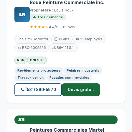
Roux Peinture Commerciale inc.
Propriétaire : Louis Roux
LR
🔥 Très demandé
★★★★☆
4.4/5 · 32 avis
📍 Saint-Godefroi
🗓️ 19 ans
👥 21 employés
🪪 RBQ 5005556
💰 86–121 $/h
RBQ
CNESST
Revêtements protecteurs
Peintres industriels
Travaux de nuit
Façades commerciales
📞 (581) 890-5970
Devis gratuit
#5
Peintures Commerciales Martel