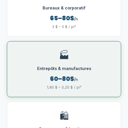
Bureaux & corporatif
65–80$
/h
3 $ – 5 $ / pi²
🏭
Entrepôts & manufactures
60–80$
/h
1,80 $ – 3,20 $ / pi²
🛍️