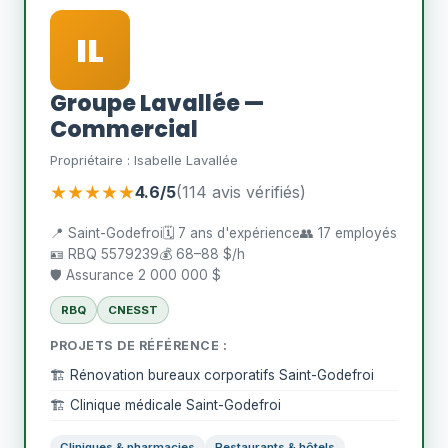
IL
Groupe Lavallée —
Commercial
Propriétaire : Isabelle Lavallée
★★★★★
4.6/5
(114 avis vérifiés)
📍 Saint-Godefroi
🗓️ 7 ans d'expérience
👥 17 employés
🪪 RBQ 5579239
💰 68–88 $/h
🛡️ Assurance 2 000 000 $
RBQ
CNESST
PROJETS DE RÉFÉRENCE :
🏗️ Rénovation bureaux corporatifs Saint-Godefroi
🏗️ Clinique médicale Saint-Godefroi
Cliniques & pharmacies
Restaurants & hôtels