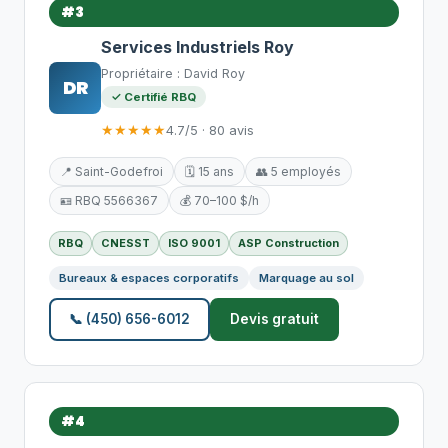
#3
Services Industriels Roy
Propriétaire : David Roy
DR
✓ Certifié RBQ
★★★★★
4.7/5 · 80 avis
📍 Saint-Godefroi
🗓️ 15 ans
👥 5 employés
🪪 RBQ 5566367
💰 70–100 $/h
RBQ
CNESST
ISO 9001
ASP Construction
Bureaux & espaces corporatifs
Marquage au sol
📞 (450) 656-6012
Devis gratuit
#4