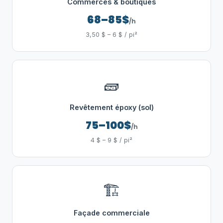
Commerces & boutiques
68–85$
/h
3,50 $ – 6 $ / pi²
🧱
Revêtement époxy (sol)
75–100$
/h
4 $ – 9 $ / pi²
🏗️
Façade commerciale