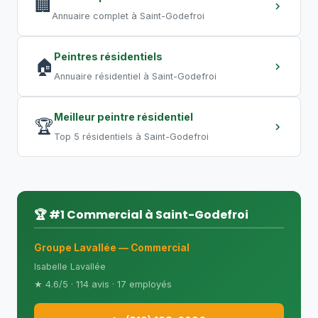
Les travaux de nuit permettent de
🏢
Annuaire complet à Saint-Godefroi
compresser les délais.
Peintres résidentiels
🏠
Annuaire résidentiel à Saint-Godefroi
Meilleur peintre résidentiel
🏆
Top 5 résidentiels à Saint-Godefroi
🏆 #1 Commercial à Saint-Godefroi
Groupe Lavallée — Commercial
Isabelle Lavallée
★ 4.6/5 · 114 avis · 17 employés