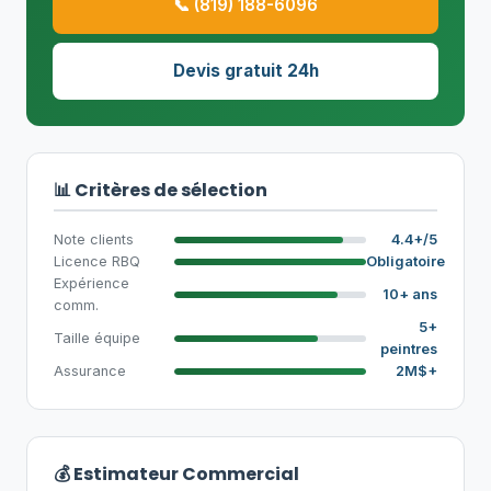
📞 (819) 188-6096
Devis gratuit 24h
📊 Critères de sélection
Note clients
4.4+/5
Licence RBQ
Obligatoire
Expérience
10+ ans
comm.
5+
Taille équipe
peintres
Assurance
2M$+
💰 Estimateur Commercial