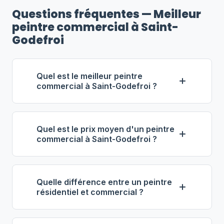
Questions fréquentes — Meilleur
peintre commercial à Saint-
Godefroi
Quel est le meilleur peintre
commercial à Saint-Godefroi ?
Selon notre classement,
Groupe
Lavallée — Commercial
(propriétaire :
Quel est le prix moyen d'un peintre
Isabelle Lavallée) se distingue comme
commercial à Saint-Godefroi ?
le meilleur entrepreneur commercial à
À Saint-Godefroi, les entrepreneurs en
Saint-Godefroi. Note : 4.6/5 (114 avis),
peinture commerciale facturent entre
7 ans d'expérience, équipe de 17
Quelle différence entre un peintre
60 $ et 80 $ de l'heure
. Pour 1 000
employés.
résidentiel et commercial ?
pi², prévoyez 3 000 $ à 8 000 $.
La peinture commerciale implique des
L'époxy de plancher coûte entre 4 $ et