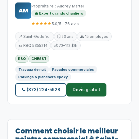
Propriétaire : Audrey Martel
AM
💼 Expert grands chantiers
★★★★★
5.0/5 · 76 avis
📍 Saint-Godefroi
🗓️ 23 ans
👥 15 employés
🪪 RBQ 5355214
💰 72–112 $/h
RBQ
CNESST
Travaux de nuit
Façades commerciales
Parkings & planchers époxy
📞 (873) 224-5928
Devis gratuit
Comment choisir le meilleur