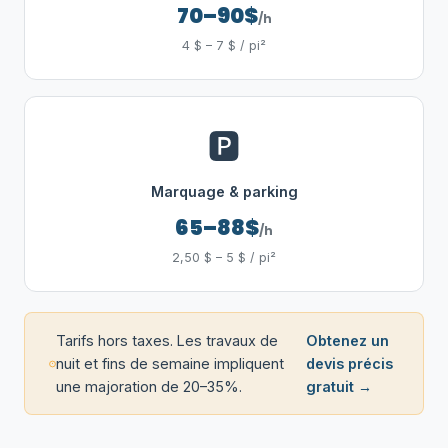
70–90$
/h
4 $ – 7 $ / pi²
🅿️
Marquage & parking
65–88$
/h
2,50 $ – 5 $ / pi²
Tarifs hors taxes. Les travaux de
Obtenez un
nuit et fins de semaine impliquent
devis précis
une majoration de 20–35%.
gratuit →