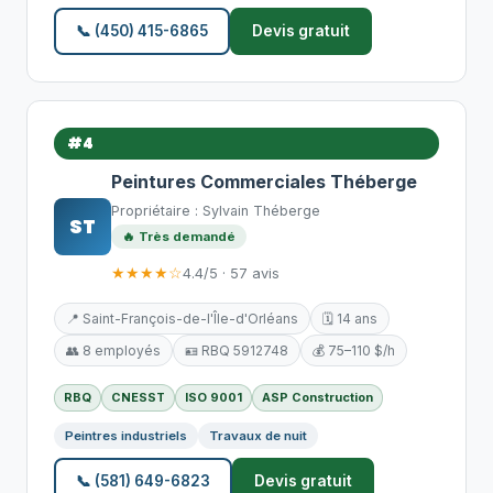
📞 (450) 415-6865
Devis gratuit
#4
Peintures Commerciales Théberge
Propriétaire : Sylvain Théberge
ST
🔥 Très demandé
★★★★☆
4.4/5 · 57 avis
📍 Saint-François-de-l'Île-d'Orléans
🗓️ 14 ans
👥 8 employés
🪪 RBQ 5912748
💰 75–110 $/h
RBQ
CNESST
ISO 9001
ASP Construction
Peintres industriels
Travaux de nuit
📞 (581) 649-6823
Devis gratuit