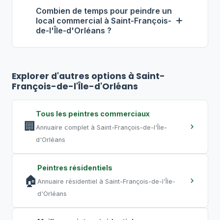
isolation des zones, ventilation
entre 4 $ et 9 $ par pied carré, pose
Combien de temps pour peindre un
adéquate, peintures à faibles COV. Pour
local commercial à Saint-François-
incluse.
de-l'Île-d'Orléans ?
éviter toute perturbation, optez pour
des travaux de nuit ou de fin de
Pour un bureau de 500 pi², comptez
2
semaine, pratique courante au Québec.
à 4 jours
. Un commerce de 2 000 pi²
Explorer d'autres options à Saint-
peut nécessiter
5 à 10 jours
. Un grand
François-de-l'Île-d'Orléans
entrepôt requiert plusieurs semaines.
Les travaux de nuit permettent de
Tous les peintres commerciaux
compresser les délais.
🏢
Annuaire complet à Saint-François-de-l'Île-
d'Orléans
Peintres résidentiels
🏠
Annuaire résidentiel à Saint-François-de-l'Île-
d'Orléans