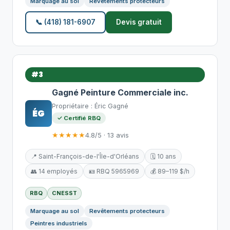
Marquage au sol
Revêtements protecteurs
📞 (418) 181-6907
Devis gratuit
#3
Gagné Peinture Commerciale inc.
Propriétaire : Éric Gagné
ÉG
✓ Certifié RBQ
★★★★★
4.8/5 · 13 avis
📍 Saint-François-de-l'Île-d'Orléans
🗓️ 10 ans
👥 14 employés
🪪 RBQ 5965969
💰 89–119 $/h
RBQ
CNESST
Marquage au sol
Revêtements protecteurs
Peintres industriels