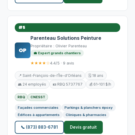
#5
Parenteau Solutions Peinture
Propriétaire : Olivier Parenteau
OP
💼 Expert grands chantiers
★★★★☆
4.4/5 · 9 avis
📍 Saint-François-de-l'Île-d'Orléans
🗓️ 18 ans
👥 24 employés
🪪 RBQ 5737767
💰 61–101 $/h
RBQ
CNESST
Façades commerciales
Parkings & planchers époxy
Édifices à appartements
Cliniques & pharmacies
📞 (873) 883-6781
Devis gratuit