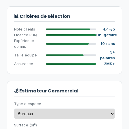
📊 Critères de sélection
Note clients
4.4+/5
Licence RBQ
Obligatoire
Expérience
10+ ans
comm.
5+
Taille équipe
peintres
Assurance
2M$+
💰 Estimateur Commercial
Type d'espace
Surface (pi²)