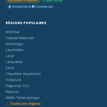
🇨🇦 Made in Québec
✓ RBQ Vérifié
🏠 Résidentiel & 🏢 Commercial
RÉGIONS POPULAIRES
Montréal
Capitale-Nationale
Montérégie
Laurentides
Laval
Lanaudière
Estrie
Chaudière-Appalaches
Outaouais
Saguenay–LSJ
Mauricie
Abitibi-Témiscamingue
→ Toutes les régions