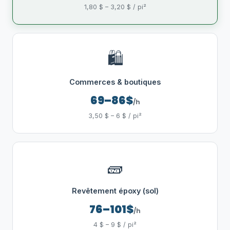
1,80 $ – 3,20 $ / pi²
🛍️
Commerces & boutiques
69–86$
/h
3,50 $ – 6 $ / pi²
🧱
Revêtement époxy (sol)
76–101$
/h
4 $ – 9 $ / pi²