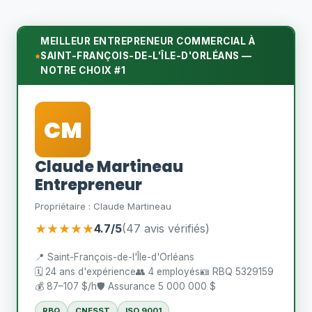
MEILLEUR ENTREPRENEUR COMMERCIAL À
SAINT-FRANÇOIS-DE-L'ÎLE-D'ORLÉANS —
NOTRE CHOIX #1
CM
Claude Martineau
Entrepreneur
Propriétaire : Claude Martineau
★★★★★
4.7/5
(47 avis vérifiés)
📍 Saint-François-de-l'Île-d'Orléans
🗓️ 24 ans d'expérience
👥 4 employés
🪪 RBQ 5329159
💰 87–107 $/h
🛡️ Assurance 5 000 000 $
RBQ
CNESST
ISO 9001