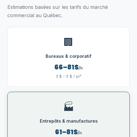
Estimations basées sur les tarifs du marché
commercial au Québec.
🏢
Bureaux & corporatif
66–81$
/h
3 $ – 5 $ / pi²
🏭
Entrepôts & manufactures
61–81$
/h