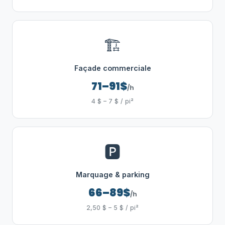
🏗️
Façade commerciale
71–91$
/h
4 $ – 7 $ / pi²
🅿️
Marquage & parking
66–89$
/h
2,50 $ – 5 $ / pi²