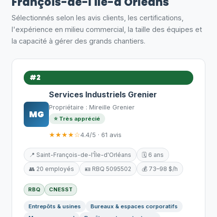
François-de-l'Île-d'Orléans
Sélectionnés selon les avis clients, les certifications,
l'expérience en milieu commercial, la taille des équipes et
la capacité à gérer des grands chantiers.
#2
Services Industriels Grenier
Propriétaire : Mireille Grenier
MG
⭐ Très apprécié
★★★★☆
4.4/5 · 61 avis
📍 Saint-François-de-l'Île-d'Orléans
🗓️ 6 ans
👥 20 employés
🪪 RBQ 5095502
💰 73–98 $/h
RBQ
CNESST
Entrepôts & usines
Bureaux & espaces corporatifs