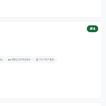
#4
és
🪪 RBQ 5015094
💰 72–107 $/h