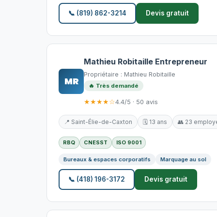
📞 (819) 862-3214
Devis gratuit
Mathieu Robitaille Entrepreneur
Propriétaire : Mathieu Robitaille
MR
🔥 Très demandé
★★★★☆
4.4/5 · 50 avis
📍 Saint-Élie-de-Caxton
🗓️ 13 ans
👥 23 employ
RBQ
CNESST
ISO 9001
Bureaux & espaces corporatifs
Marquage au sol
📞 (418) 196-3172
Devis gratuit