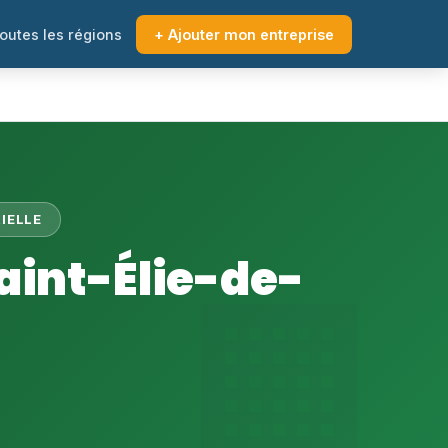
outes les régions
+ Ajouter mon entreprise
IELLE
aint-Élie-de-