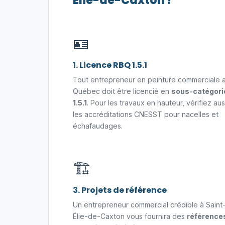
Élie-de-Caxton ?
🪪
1. Licence RBQ 1.5.1
Tout entrepreneur en peinture commerciale 
Québec doit être licencié en
sous-catégori
1.5.1
. Pour les travaux en hauteur, vérifiez aus
les accréditations CNESST pour nacelles et
échafaudages.
🏗️
3. Projets de référence
Un entrepreneur commercial crédible à Saint
Élie-de-Caxton vous fournira des
référence