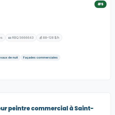
#5
és
🪪 RBQ 5666643
💰 88–128 $/h
vaux de nuit
Façades commerciales
eur peintre commercial à Saint-