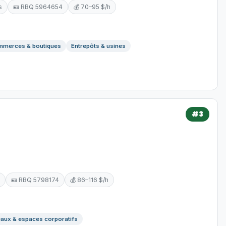
s
🪪 RBQ 5964654
💰 70–95 $/h
merces & boutiques
Entrepôts & usines
#3
🪪 RBQ 5798174
💰 86–116 $/h
aux & espaces corporatifs