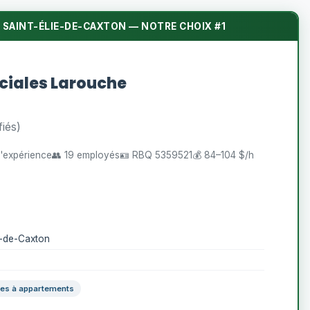
 SAINT-ÉLIE-DE-CAXTON — NOTRE CHOIX #1
ciales Larouche
fiés)
d'expérience
👥 19 employés
🪪 RBQ 5359521
💰 84–104 $/h
e-de-Caxton
ces à appartements