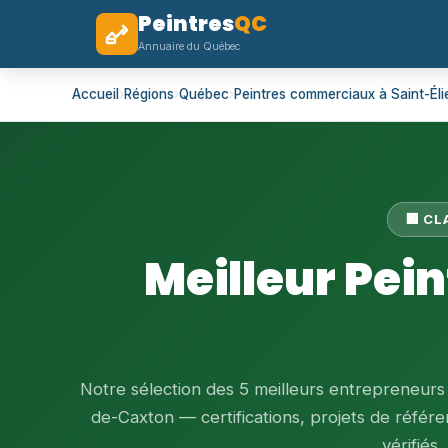
Peintres
QC
Annuaire du Québec
Accueil
›
Régions
›
Québec
›
Peintres commerciaux à Saint-Él
🏢 C
Meilleur Pei
Notre sélection des 5 meilleurs entrepreneurs
de-Caxton — certifications, projets de référen
vérifiés.