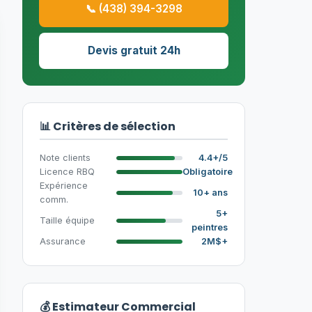
📞 (438) 394-3298
Devis gratuit 24h
📊 Critères de sélection
Note clients
4.4+/5
Licence RBQ
Obligatoire
Expérience
10+ ans
comm.
5+
Taille équipe
peintres
Assurance
2M$+
💰 Estimateur Commercial