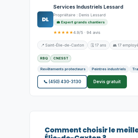
Services Industriels Lessard
Propriétaire : Denis Lessard
DL
💼 Expert grands chantiers
★★★★★
4.9/5 · 94 avis
📍 Saint-Élie-de-Caxton
🗓️ 17 ans
👥 17 employ
RBQ
CNESST
Revêtements protecteurs
Peintres industriels
Tra
📞 (450) 430-3130
Devis gratuit
Comment choisir le meill