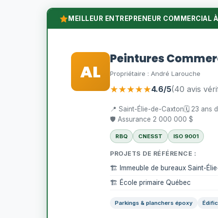
MEILLEUR ENTREPRENEUR COMMERCIAL À
Peintures Commer
AL
Propriétaire : André Larouche
★★★★★
4.6/5
(40 avis véri
📍 Saint-Élie-de-Caxton
🗓️ 23 ans 
🛡️ Assurance 2 000 000 $
RBQ
CNESST
ISO 9001
PROJETS DE RÉFÉRENCE :
🏗️ Immeuble de bureaux Saint-Éli
🏗️ École primaire Québec
Parkings & planchers époxy
Édifi