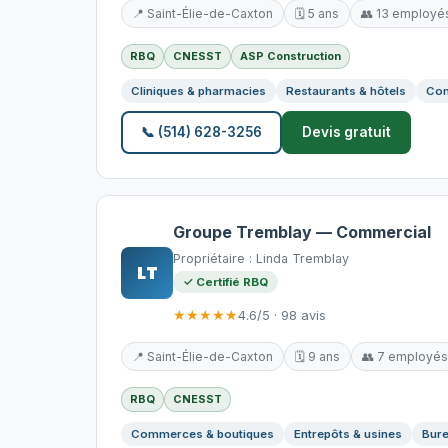
📍 Saint-Élie-de-Caxton
🗓️ 5 ans
👥 13 employé
RBQ
CNESST
ASP Construction
Cliniques & pharmacies
Restaurants & hôtels
Com
📞 (514) 628-3256
Devis gratuit
Groupe Tremblay — Commercial
Propriétaire : Linda Tremblay
LT
✓ Certifié RBQ
★★★★★
4.6/5 · 98 avis
📍 Saint-Élie-de-Caxton
🗓️ 9 ans
👥 7 employés
RBQ
CNESST
Commerces & boutiques
Entrepôts & usines
Bure