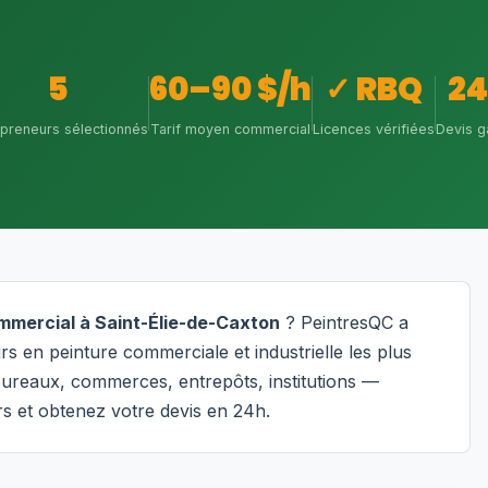
5
60–90 $/h
✓ RBQ
2
epreneurs sélectionnés
Tarif moyen commercial
Licences vérifiées
Devis g
ommercial à Saint-Élie-de-Caxton
? PeintresQC a
s en peinture commerciale et industrielle les plus
 Bureaux, commerces, entrepôts, institutions —
s et obtenez votre devis en 24h.