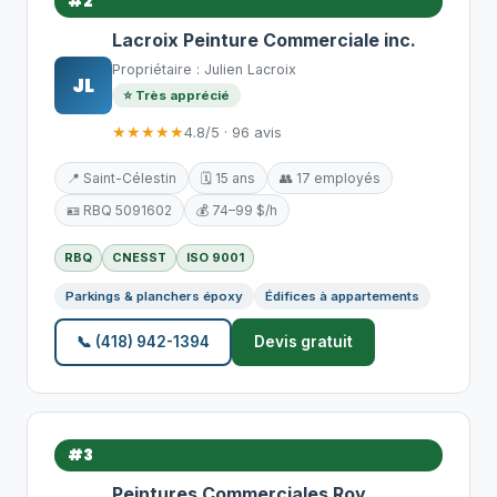
#2
Lacroix Peinture Commerciale inc.
Propriétaire : Julien Lacroix
JL
⭐ Très apprécié
★★★★★
4.8/5 · 96 avis
📍 Saint-Célestin
🗓️ 15 ans
👥 17 employés
🪪 RBQ 5091602
💰 74–99 $/h
RBQ
CNESST
ISO 9001
Parkings & planchers époxy
Édifices à appartements
📞 (418) 942-1394
Devis gratuit
#3
Peintures Commerciales Roy