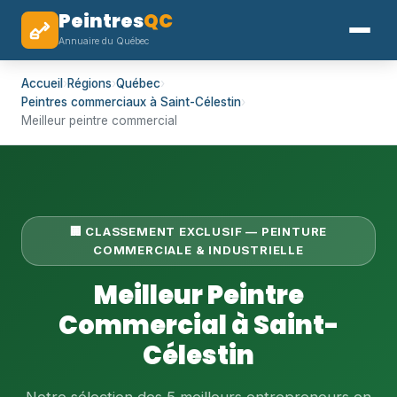
Peintres
QC
Annuaire du Québec
Accueil
›
Régions
›
Québec
›
Peintres commerciaux à Saint-Célestin
›
Meilleur peintre commercial
🏢 CLASSEMENT EXCLUSIF — PEINTURE
COMMERCIALE & INDUSTRIELLE
Meilleur Peintre
Commercial à Saint-
Célestin