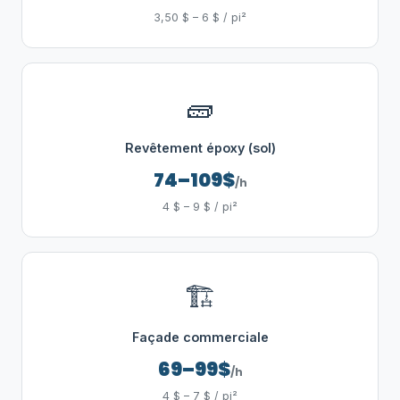
3,50 $ – 6 $ / pi²
🧱
Revêtement époxy (sol)
74–109$
/h
4 $ – 9 $ / pi²
🏗️
Façade commerciale
69–99$
/h
4 $ – 7 $ / pi²