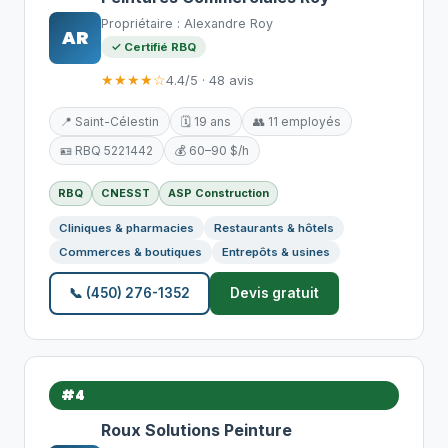
Propriétaire : Alexandre Roy
AR
✓ Certifié RBQ
★★★★☆
4.4/5 · 48 avis
📍 Saint-Célestin
🗓️ 19 ans
👥 11 employés
🪪 RBQ 5221442
💰 60–90 $/h
RBQ
CNESST
ASP Construction
Cliniques & pharmacies
Restaurants & hôtels
Commerces & boutiques
Entrepôts & usines
📞 (450) 276-1352
Devis gratuit
#4
Roux Solutions Peinture