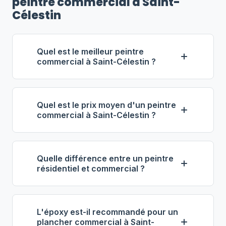
peintre commercial à Saint-
Célestin
Quel est le meilleur peintre
commercial à Saint-Célestin ?
Selon notre classement,
Services
Industriels Lavallée
(propriétaire :
Quel est le prix moyen d'un peintre
Manon Lavallée) se distingue comme le
commercial à Saint-Célestin ?
meilleur entrepreneur commercial à
À Saint-Célestin, les entrepreneurs en
Saint-Célestin. Note : 4.6/5 (82 avis), 11
peinture commerciale facturent entre
ans d'expérience, équipe de 23
Quelle différence entre un peintre
59 $ et 89 $ de l'heure
. Pour 1 000
employés.
résidentiel et commercial ?
pi², prévoyez 3 000 $ à 8 000 $.
La peinture commerciale implique des
L'époxy de plancher coûte entre 4 $ et
volumes plus importants, des équipes
9 $ le pi², tout compris.
L'époxy est-il recommandé pour un
plus grandes, des produits spécialisés
plancher commercial à Saint-