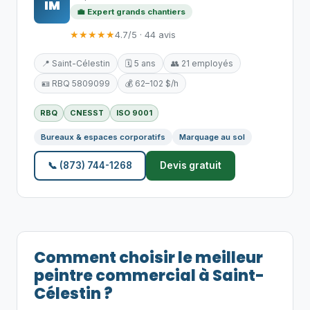
IM
💼 Expert grands chantiers
★★★★★
4.7/5 · 44 avis
📍 Saint-Célestin
🗓️ 5 ans
👥 21 employés
🪪 RBQ 5809099
💰 62–102 $/h
RBQ
CNESST
ISO 9001
Bureaux & espaces corporatifs
Marquage au sol
📞 (873) 744-1268
Devis gratuit
Comment choisir le meilleur
peintre commercial à Saint-
Célestin ?