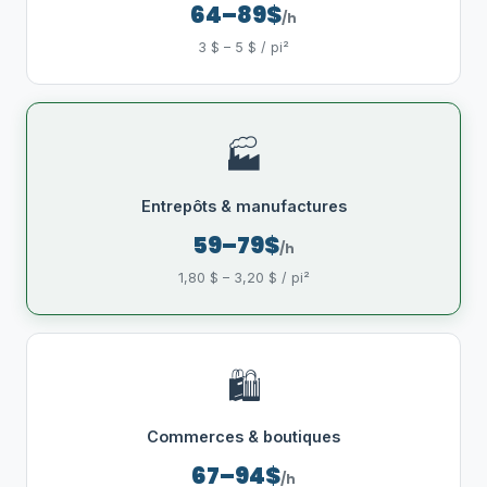
64–89$
/h
3 $ – 5 $ / pi²
🏭
Entrepôts & manufactures
59–79$
/h
1,80 $ – 3,20 $ / pi²
🛍️
Commerces & boutiques
67–94$
/h