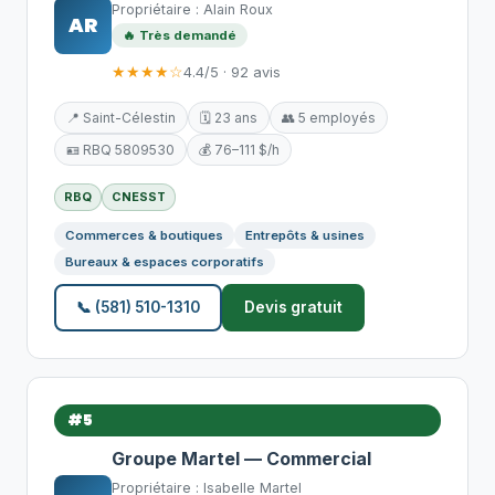
Propriétaire : Alain Roux
AR
🔥 Très demandé
★★★★☆
4.4/5 · 92 avis
📍 Saint-Célestin
🗓️ 23 ans
👥 5 employés
🪪 RBQ 5809530
💰 76–111 $/h
RBQ
CNESST
Commerces & boutiques
Entrepôts & usines
Bureaux & espaces corporatifs
📞 (581) 510-1310
Devis gratuit
#5
Groupe Martel — Commercial
Propriétaire : Isabelle Martel