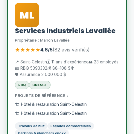
ML
Services Industriels Lavallée
Propriétaire : Manon Lavallée
★★★★★
4.6/5
(82 avis vérifiés)
📍 Saint-Célestin
🗓️ 11 ans d'expérience
👥 23 employés
🪪 RBQ 5393332
💰 88–108 $/h
🛡️ Assurance 2 000 000 $
RBQ
CNESST
PROJETS DE RÉFÉRENCE :
🏗️ Hôtel & restauration Saint-Célestin
🏗️ Hôtel & restauration Saint-Célestin
Travaux de nuit
Façades commerciales
Parkings & planchers époxy