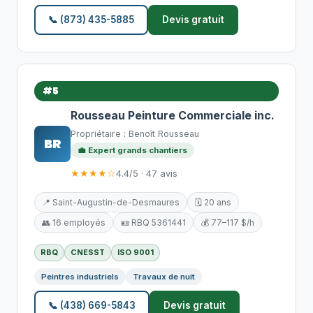
📞 (873) 435-5885
Devis gratuit
#5
Rousseau Peinture Commerciale inc.
Propriétaire : Benoît Rousseau
BR
💼 Expert grands chantiers
★★★★☆
4.4/5 · 47 avis
📍 Saint-Augustin-de-Desmaures
🗓️ 20 ans
👥 16 employés
🪪 RBQ 5361441
💰 77–117 $/h
RBQ
CNESST
ISO 9001
Peintres industriels
Travaux de nuit
📞 (438) 669-5843
Devis gratuit