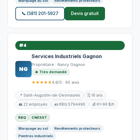
Marquage au sol
Revêtements protecteurs
📞 (581) 201-5927
Devis gratuit
#4
Services Industriels Gagnon
Propriétaire : Nancy Gagnon
NG
🔥 Très demandé
★★★★★
4.8/5 · 95 avis
📍 Saint-Augustin-de-Desmaures
🗓️ 16 ans
👥 22 employés
🪪 RBQ 5794496
💰 61–96 $/h
RBQ
CNESST
Marquage au sol
Revêtements protecteurs
Peintres industriels