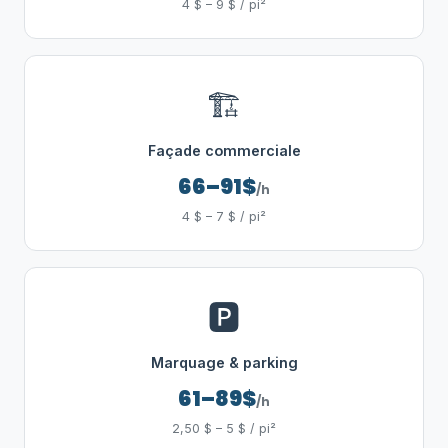
4 $ – 9 $ / pi²
🏗️
Façade commerciale
66–91$
/h
4 $ – 7 $ / pi²
🅿️
Marquage & parking
61–89$
/h
2,50 $ – 5 $ / pi²