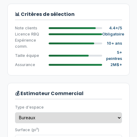
📊 Critères de sélection
Note clients
4.4+/5
Licence RBQ
Obligatoire
Expérience
10+ ans
comm.
5+
Taille équipe
peintres
Assurance
2M$+
💰 Estimateur Commercial
Type d'espace
Surface (pi²)