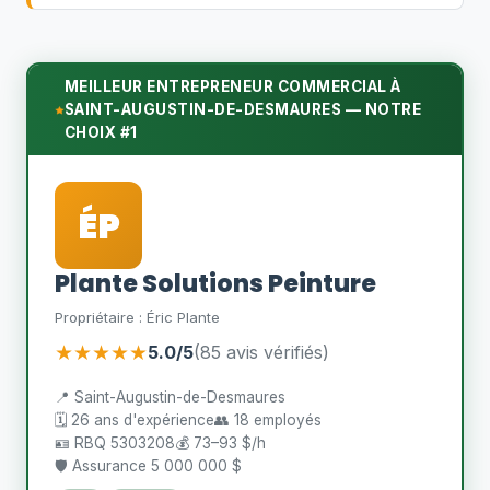
MEILLEUR ENTREPRENEUR COMMERCIAL À
SAINT-AUGUSTIN-DE-DESMAURES — NOTRE
CHOIX #1
ÉP
Plante Solutions Peinture
Propriétaire : Éric Plante
★★★★★
5.0/5
(85 avis vérifiés)
📍 Saint-Augustin-de-Desmaures
🗓️ 26 ans d'expérience
👥 18 employés
🪪 RBQ 5303208
💰 73–93 $/h
🛡️ Assurance 5 000 000 $