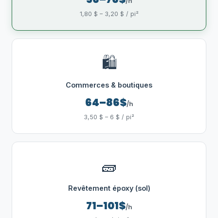
/h
1,80 $ – 3,20 $ / pi²
🛍️
Commerces & boutiques
64–86$
/h
3,50 $ – 6 $ / pi²
🧱
Revêtement époxy (sol)
71–101$
/h