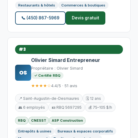
Restaurants & hôtels
Commerces & boutiques
📞 (450) 867-5969
Devis gratuit
#3
Olivier Simard Entrepreneur
Propriétaire : Olivier Simard
OS
✓ Certifié RBQ
★★★★☆
4.4/5 · 51 avis
📍 Saint-Augustin-de-Desmaures
🗓️ 12 ans
👥 6 employés
🪪 RBQ 5697295
💰 75–105 $/h
RBQ
CNESST
ASP Construction
Entrepôts & usines
Bureaux & espaces corporatifs