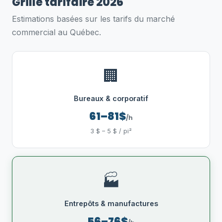
Grille tarifaire 2026
Estimations basées sur les tarifs du marché
commercial au Québec.
🏢
Bureaux & corporatif
61–81$
/h
3 $ – 5 $ / pi²
🏭
Entrepôts & manufactures
56–76$