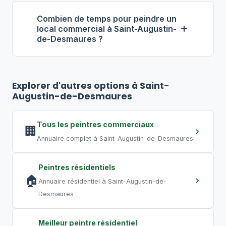
Augustin-de-Desmaures, comptez
isolation des zones, ventilation
entre 4 $ et 9 $ par pied carré, pose
Combien de temps pour peindre un
adéquate, peintures à faibles COV. Pour
local commercial à Saint-Augustin-
incluse.
de-Desmaures ?
éviter toute perturbation, optez pour
des travaux de nuit ou de fin de
Pour un bureau de 500 pi², comptez
2
semaine, pratique courante au Québec.
à 4 jours
. Un commerce de 2 000 pi²
Explorer d'autres options à Saint-
peut nécessiter
5 à 10 jours
. Un grand
Augustin-de-Desmaures
entrepôt requiert plusieurs semaines.
Les travaux de nuit permettent de
Tous les peintres commerciaux
🏢
compresser les délais.
Annuaire complet à Saint-Augustin-de-Desmaures
Peintres résidentiels
🏠
Annuaire résidentiel à Saint-Augustin-de-
Desmaures
Meilleur peintre résidentiel