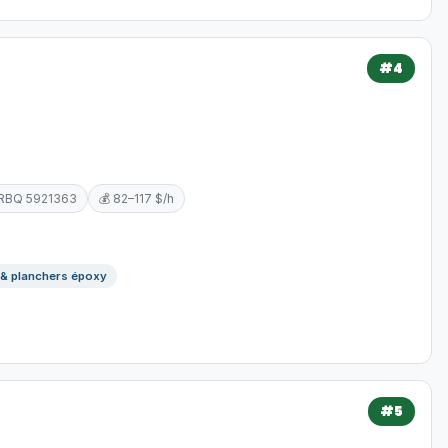
#4
 RBQ 5921363
💰 82–117 $/h
 & planchers époxy
#5