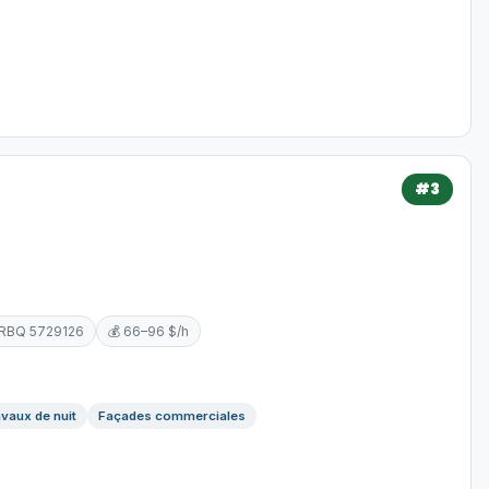
#3
 RBQ 5729126
💰 66–96 $/h
vaux de nuit
Façades commerciales