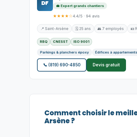
DF
💼 Expert grands chantiers
★★★★☆
4.4/5 · 94 avis
📍 Saint-Arsène
🗓️ 25 ans
👥 7 employés
🪪 
RBQ
CNESST
ISO 9001
Parkings & planchers époxy
Édifices à appartement
📞 (819) 690-4850
Devis gratuit
Comment choisir le meill
Arsène ?