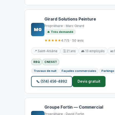
Girard Solutions Peinture
Propriétaire : Marc Girard
MG
🔥 Très demandé
★★★★★
4.7/5 · 50 avis
📍 Saint-Arsène
🗓️ 21 ans
👥 13 employés
🪪
RBQ
CNESST
Travaux de nuit
Façades commerciales
Parkings
📞 (514) 456-4892
Devis gratuit
Groupe Fortin — Commercial
Propriétaire : David Fortin