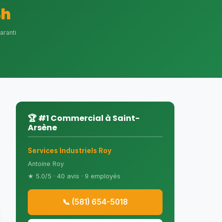
4h
aranti
🏆 #1 Commercial à Saint-
Arsène
Services Industriels Roy
Antoine Roy
★ 5.0/5 · 40 avis · 9 employés
📞 (581) 654-5018