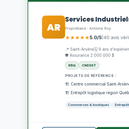
Services Industrie
AR
Propriétaire : Antoine Roy
★★★★★
5.0/5
(40 avis véri
📍 Saint-Arsène
🗓️ 9 ans d'expérie
🛡️ Assurance 2 000 000 $
RBQ
CNESST
PROJETS DE RÉFÉRENCE :
🏗️ Centre commercial Saint-Arsèn
🏗️ Entrepôt logistique région Qué
Commerces & boutiques
Entrepôt