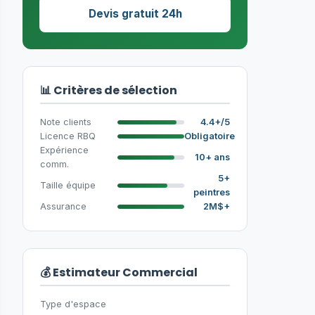
Devis gratuit 24h
📊 Critères de sélection
Note clients
4.4+/5
Licence RBQ
Obligatoire
Expérience
10+ ans
comm.
5+
Taille équipe
peintres
Assurance
2M$+
💰 Estimateur Commercial
Type d'espace