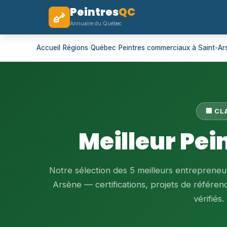
Peintres
QC
Annuaire du Québec
Accueil
›
Régions
›
Québec
›
Peintres commerciaux à Saint-Ar
🏢 C
Meilleur Pe
Notre sélection des 5 meilleurs entrepreneu
Arsène — certifications, projets de référenc
vérifiés.