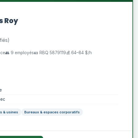
ls Roy
fiés)
nce
👥 9 employés
🪪 RBQ 5879119
💰 64–84 $/h
e
bec
s & usines
Bureaux & espaces corporatifs