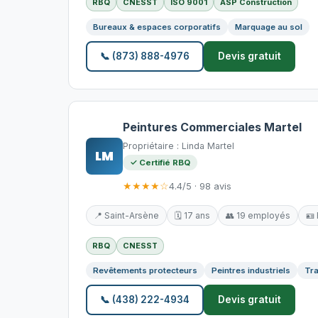
RBQ
CNESST
ISO 9001
ASP Construction
Bureaux & espaces corporatifs
Marquage au sol
📞 (873) 888-4976
Devis gratuit
Peintures Commerciales Martel
Propriétaire : Linda Martel
LM
✓ Certifié RBQ
★★★★☆
4.4/5 · 98 avis
📍 Saint-Arsène
🗓️ 17 ans
👥 19 employés
🪪
RBQ
CNESST
Revêtements protecteurs
Peintres industriels
Tra
📞 (438) 222-4934
Devis gratuit