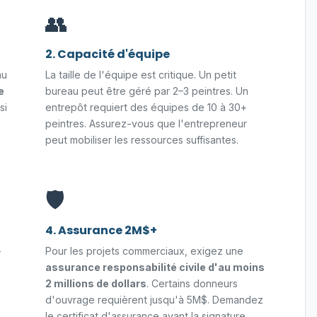
👥
2. Capacité d'équipe
au
La taille de l'équipe est critique. Un petit
e
bureau peut être géré par 2–3 peintres. Un
si
entrepôt requiert des équipes de 10 à 30+
peintres. Assurez-vous que l'entrepreneur
peut mobiliser les ressources suffisantes.
🛡️
4. Assurance 2M$+
-
Pour les projets commerciaux, exigez une
assurance responsabilité civile d'au moins
2 millions de dollars
. Certains donneurs
d'ouvrage requièrent jusqu'à 5M$. Demandez
le certificat d'assurance avant la signature.