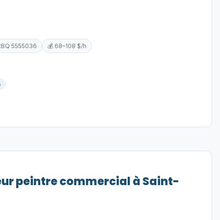
RBQ 5555036
💰 68–108 $/h
s
eur peintre commercial à Saint-