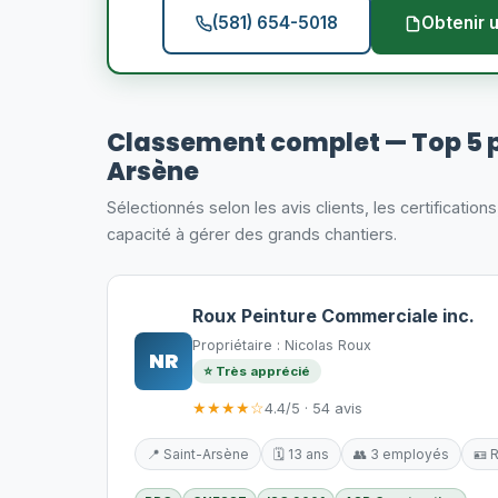
(581) 654-5018
Obtenir u
Classement complet — Top 5 
Arsène
Sélectionnés selon les avis clients, les certification
capacité à gérer des grands chantiers.
Roux Peinture Commerciale inc.
Propriétaire : Nicolas Roux
NR
⭐ Très apprécié
★★★★☆
4.4/5 · 54 avis
📍 Saint-Arsène
🗓️ 13 ans
👥 3 employés
🪪 