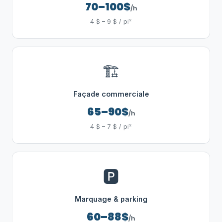
70–100$
/h
4 $ – 9 $ / pi²
🏗️
Façade commerciale
65–90$
/h
4 $ – 7 $ / pi²
🅿️
Marquage & parking
60–88$
/h