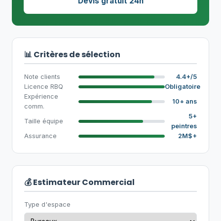
Devis gratuit 24h
📊 Critères de sélection
Note clients
4.4+/5
Licence RBQ
Obligatoire
Expérience
10+ ans
comm.
5+
Taille équipe
peintres
Assurance
2M$+
💰 Estimateur Commercial
Type d'espace