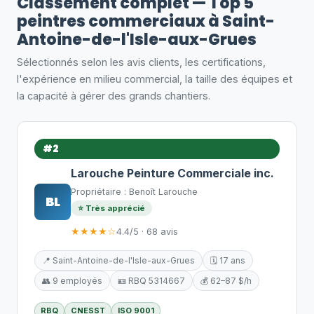
Classement complet — Top 5
peintres commerciaux à Saint-
Antoine-de-l'Isle-aux-Grues
Sélectionnés selon les avis clients, les certifications,
l'expérience en milieu commercial, la taille des équipes et
la capacité à gérer des grands chantiers.
#2
Larouche Peinture Commerciale inc.
Propriétaire : Benoît Larouche
BL
⭐ Très apprécié
★★★★☆
4.4/5 · 68 avis
📍 Saint-Antoine-de-l'Isle-aux-Grues
🗓️ 17 ans
👥 9 employés
🪪 RBQ 5314667
💰 62–87 $/h
RBQ
CNESST
ISO 9001