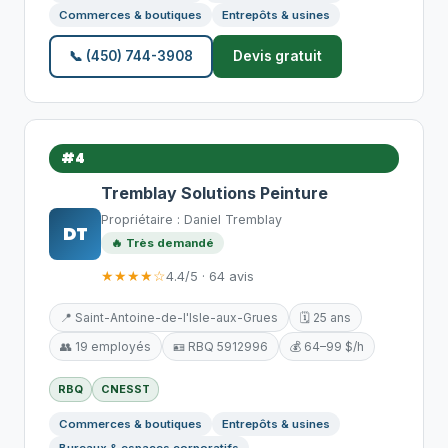
Commerces & boutiques
Entrepôts & usines
📞 (450) 744-3908
Devis gratuit
#4
Tremblay Solutions Peinture
Propriétaire : Daniel Tremblay
DT
🔥 Très demandé
★★★★☆
4.4/5 · 64 avis
📍 Saint-Antoine-de-l'Isle-aux-Grues
🗓️ 25 ans
👥 19 employés
🪪 RBQ 5912996
💰 64–99 $/h
RBQ
CNESST
Commerces & boutiques
Entrepôts & usines