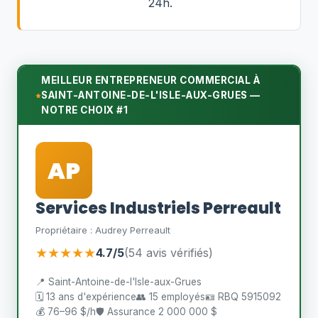
24h.
MEILLEUR ENTREPRENEUR COMMERCIAL À
SAINT-ANTOINE-DE-L'ISLE-AUX-GRUES —
NOTRE CHOIX #1
AP
Services Industriels Perreault
Propriétaire : Audrey Perreault
★★★★★
4.7/5
(54 avis vérifiés)
📍 Saint-Antoine-de-l'Isle-aux-Grues
🗓️ 13 ans d'expérience
👥 15 employés
🪪 RBQ 5915092
💰 76–96 $/h
🛡️ Assurance 2 000 000 $