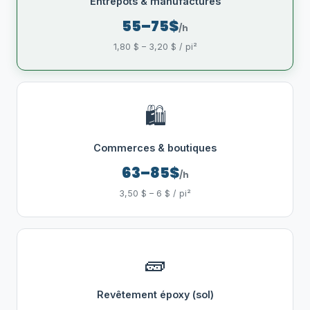
Entrepôts & manufactures
55–75$
/h
1,80 $ – 3,20 $ / pi²
🛍️
Commerces & boutiques
63–85$
/h
3,50 $ – 6 $ / pi²
🧱
Revêtement époxy (sol)