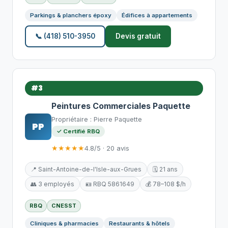
Parkings & planchers époxy
Édifices à appartements
📞 (418) 510-3950
Devis gratuit
#3
Peintures Commerciales Paquette
Propriétaire : Pierre Paquette
PP
✓ Certifié RBQ
★★★★★
4.8/5 · 20 avis
📍 Saint-Antoine-de-l'Isle-aux-Grues
🗓️ 21 ans
👥 3 employés
🪪 RBQ 5861649
💰 78–108 $/h
RBQ
CNESST
Cliniques & pharmacies
Restaurants & hôtels