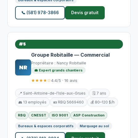
Bureaux & espaces corporatifs
📞 (581) 978-3866
Devis gratuit
#5
Groupe Robitaille — Commercial
Propriétaire : Nancy Robitaille
NR
💼 Expert grands chantiers
★★★★☆
4.4/5 · 16 avis
📍 Saint-Antoine-de-l'Isle-aux-Grues
🗓️ 7 ans
👥 13 employés
🪪 RBQ 5669460
💰 80–120 $/h
RBQ
CNESST
ISO 9001
ASP Construction
Bureaux & espaces corporatifs
Marquage au sol