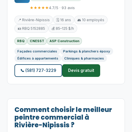
★★★★★
4.7/5 · 93 avis
📍 Rivière-Nipissis
🗓️ 16 ans
👥 10 employés
🪪 RBQ 5152885
💰 85–125 $/h
RBQ
CNESST
ASP Construction
Façades commerciales
Parkings & planchers époxy
Édifices à appartements
Cliniques & pharmacies
📞 (581) 727-3229
Devis gratuit
Comment choisir le meilleur
peintre commercial à
Rivière-Nipissis ?