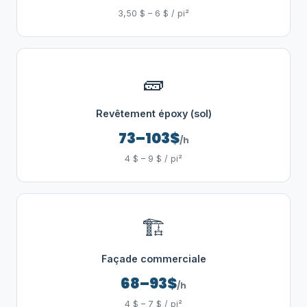
3,50 $ – 6 $ / pi²
🧱
Revêtement époxy (sol)
73–103$
/h
4 $ – 9 $ / pi²
🏗️
Façade commerciale
68–93$
/h
4 $ – 7 $ / pi²