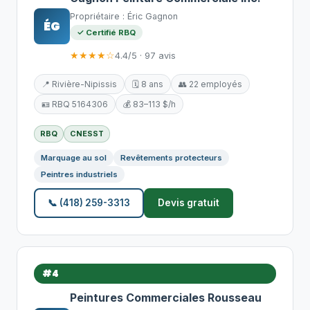
Propriétaire : Éric Gagnon
ÉG
✓ Certifié RBQ
★★★★☆
4.4/5 · 97 avis
📍 Rivière-Nipissis
🗓️ 8 ans
👥 22 employés
🪪 RBQ 5164306
💰 83–113 $/h
RBQ
CNESST
Marquage au sol
Revêtements protecteurs
Peintres industriels
📞 (418) 259-3313
Devis gratuit
#4
Peintures Commerciales Rousseau