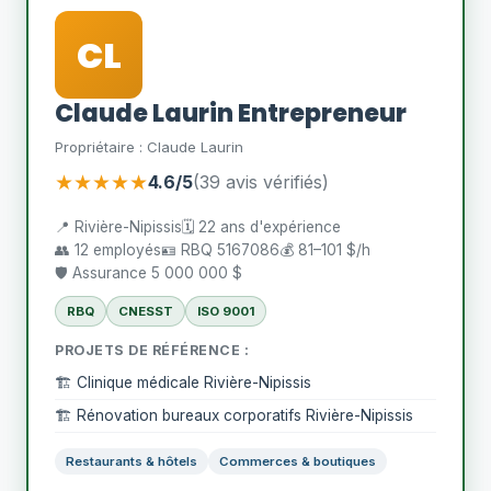
CL
Claude Laurin Entrepreneur
Propriétaire : Claude Laurin
★★★★★
4.6/5
(39 avis vérifiés)
📍 Rivière-Nipissis
🗓️ 22 ans d'expérience
👥 12 employés
🪪 RBQ 5167086
💰 81–101 $/h
🛡️ Assurance 5 000 000 $
RBQ
CNESST
ISO 9001
PROJETS DE RÉFÉRENCE :
🏗️ Clinique médicale Rivière-Nipissis
🏗️ Rénovation bureaux corporatifs Rivière-Nipissis
Restaurants & hôtels
Commerces & boutiques