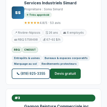
Services Industriels Simard
Propriétaire : Sonia Simard
SS
⭐ Très apprécié
★★★★★
4.8/5 · 53 avis
📍 Rivière-Nipissis
🗓️ 26 ans
👥 6 employés
🪪 RBQ 5758498
💰 67–92 $/h
RBQ
CNESST
Entrepôts & usines
Bureaux & espaces corporatifs
Marquage au sol
Revêtements protecteurs
📞 (819) 925-3355
Devis gratuit
#3
Gagnon Peinture Commerciale inc.