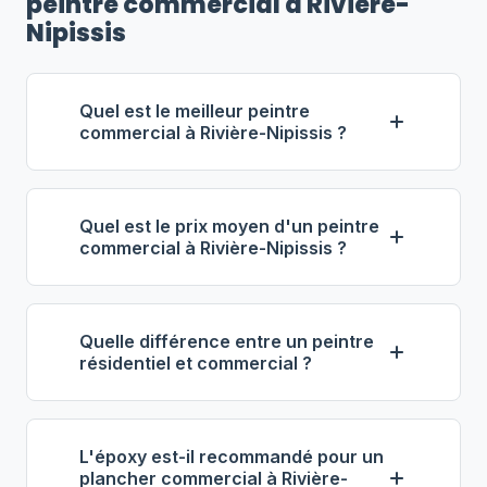
peintre commercial à Rivière-
Nipissis
Quel est le meilleur peintre
commercial à Rivière-Nipissis ?
Selon notre classement,
Claude Laurin
Entrepreneur
(propriétaire : Claude
Quel est le prix moyen d'un peintre
Laurin) se distingue comme le meilleur
commercial à Rivière-Nipissis ?
entrepreneur commercial à Rivière-
À Rivière-Nipissis, les entrepreneurs en
Nipissis. Note : 4.6/5 (39 avis), 22 ans
peinture commerciale facturent entre
d'expérience, équipe de 12 employés.
Quelle différence entre un peintre
58 $ et 83 $ de l'heure
. Pour 1 000
résidentiel et commercial ?
pi², prévoyez 3 000 $ à 8 000 $.
La peinture commerciale implique des
L'époxy de plancher coûte entre 4 $ et
volumes plus importants, des équipes
9 $ le pi², tout compris.
L'époxy est-il recommandé pour un
plus grandes, des produits spécialisés
plancher commercial à Rivière-