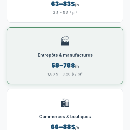
63–83$
/h
3 $ – 5 $ / pi²
🏭
Entrepôts & manufactures
58–78$
/h
1,80 $ – 3,20 $ / pi²
🛍️
Commerces & boutiques
66–88$
/h