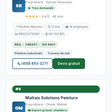
Propriétaire : Sylvain Rousseau
SR
🔥 Très demandé
★★★★☆
4.4/5 · 49 avis
📍 Rivière-Nipissis
🗓️ 12 ans
👥 16 employés
🪪 RBQ 5379082
💰 69–104 $/h
RBQ
CNESST
ISO 9001
Peintres industriels
Travaux de nuit
📞 (450) 493-3271
Devis gratuit
#5
Maltais Solutions Peinture
Propriétaire : Olivier Maltais
OM
💼 Expert grands chantiers