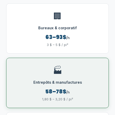
🏢
Bureaux & corporatif
63–93$
/h
3 $ – 5 $ / pi²
🏭
Entrepôts & manufactures
58–78$
/h
1,80 $ – 3,20 $ / pi²