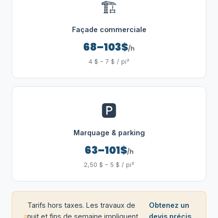
🏗️
Façade commerciale
68–103$
/h
4 $ – 7 $ / pi²
🅿️
Marquage & parking
63–101$
/h
2,50 $ – 5 $ / pi²
Tarifs hors taxes. Les travaux de
Obtenez un
nuit et fins de semaine impliquent
devis précis