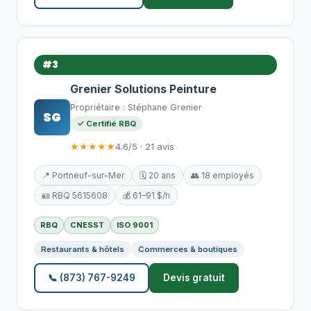
#3
Grenier Solutions Peinture
Propriétaire : Stéphane Grenier
SG
✓ Certifié RBQ
★★★★★
4.6/5 · 21 avis
📍 Portneuf-sur-Mer
🗓️ 20 ans
👥 18 employés
🪪 RBQ 5615608
💰 61–91 $/h
RBQ
CNESST
ISO 9001
Restaurants & hôtels
Commerces & boutiques
📞 (873) 767-9249
Devis gratuit