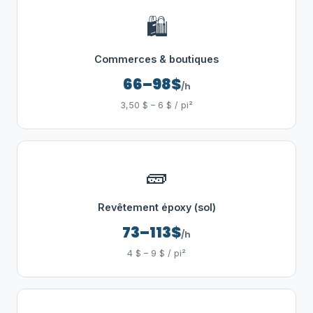
🛍️
Commerces & boutiques
66–98$
/h
3,50 $ – 6 $ / pi²
🧱
Revêtement époxy (sol)
73–113$
/h
4 $ – 9 $ / pi²