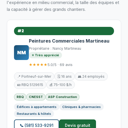
l'expérience en milieu commercial, la taille des équipes et
la capacité à gérer des grands chantiers.
#2
Peintures Commerciales Martineau
Propriétaire : Nancy Martineau
NM
⭐ Très apprécié
★★★★★
5.0/5 · 69 avis
📍 Portneuf-sur-Mer
🗓️ 16 ans
👥 24 employés
🪪 RBQ 5129615
💰 75–100 $/h
RBQ
CNESST
ASP Construction
Édifices à appartements
Cliniques & pharmacies
Restaurants & hôtels
📞 (581) 533-9291
Devis gratuit