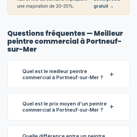
une majoration de 20–35%.
gratuit →
Questions fréquentes — Meilleur
peintre commercial à Portneuf-
sur-Mer
Quel est le meilleur peintre
commercial à Portneuf-sur-Mer ?
Selon notre classement,
Savard
Peinture Commerciale inc.
Quel est le prix moyen d'un peintre
(propriétaire : Louis Savard) se
commercial à Portneuf-sur-Mer ?
distingue comme le meilleur
À Portneuf-sur-Mer, les entrepreneurs
entrepreneur commercial à Portneuf-
en peinture commerciale facturent
sur-Mer. Note : 4.6/5 (55 avis), 12 ans
Quelle différence entre un peintre