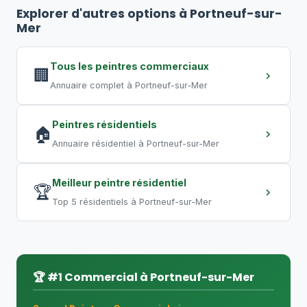
à 4 jours
. Un commerce de 2 000 pi²
Explorer d'autres options à Portneuf-sur-
peut nécessiter
5 à 10 jours
. Un grand
Mer
entrepôt requiert plusieurs semaines.
Les travaux de nuit permettent de
Tous les peintres commerciaux
🏢
compresser les délais.
Annuaire complet à Portneuf-sur-Mer
Peintres résidentiels
🏠
Annuaire résidentiel à Portneuf-sur-Mer
Meilleur peintre résidentiel
🏆
Top 5 résidentiels à Portneuf-sur-Mer
🏆 #1 Commercial à Portneuf-sur-Mer