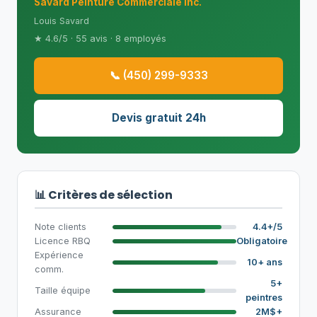
Savard Peinture Commerciale inc.
Louis Savard
★ 4.6/5 · 55 avis · 8 employés
📞 (450) 299-9333
Devis gratuit 24h
📊 Critères de sélection
Note clients
4.4+/5
Licence RBQ
Obligatoire
Expérience
10+ ans
comm.
5+
Taille équipe
peintres
Assurance
2M$+