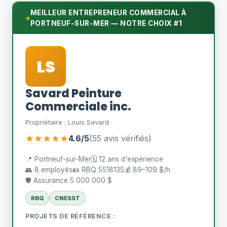
MEILLEUR ENTREPRENEUR COMMERCIAL À
PORTNEUF-SUR-MER — NOTRE CHOIX #1
LS
Savard Peinture
Commerciale inc.
Propriétaire : Louis Savard
★★★★★
4.6/5
(55 avis vérifiés)
📍 Portneuf-sur-Mer
🗓️ 12 ans d'expérience
👥 8 employés
🪪 RBQ 5518135
💰 89–109 $/h
🛡️ Assurance 5 000 000 $
RBQ
CNESST
PROJETS DE RÉFÉRENCE :