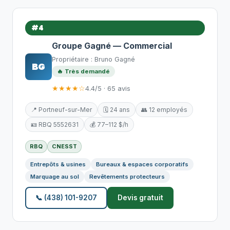
#4
Groupe Gagné — Commercial
Propriétaire : Bruno Gagné
BG
🔥 Très demandé
★★★★☆
4.4/5 · 65 avis
📍 Portneuf-sur-Mer
🗓️ 24 ans
👥 12 employés
🪪 RBQ 5552631
💰 77–112 $/h
RBQ
CNESST
Entrepôts & usines
Bureaux & espaces corporatifs
Marquage au sol
Revêtements protecteurs
📞 (438) 101-9207
Devis gratuit