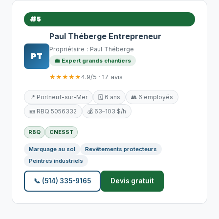
#5
Paul Théberge Entrepreneur
Propriétaire : Paul Théberge
PT
💼 Expert grands chantiers
★★★★★
4.9/5 · 17 avis
📍 Portneuf-sur-Mer
🗓️ 6 ans
👥 6 employés
🪪 RBQ 5056332
💰 63–103 $/h
RBQ
CNESST
Marquage au sol
Revêtements protecteurs
Peintres industriels
📞 (514) 335-9165
Devis gratuit