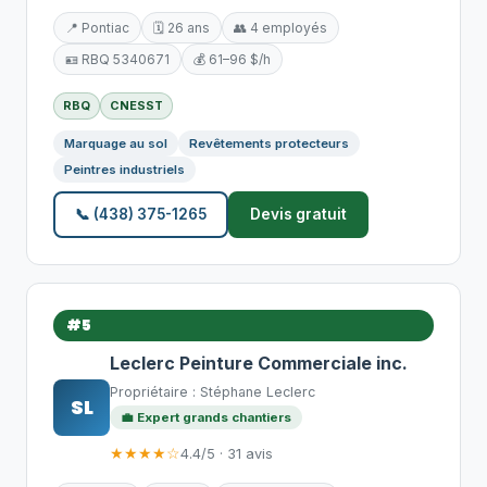
📍 Pontiac
🗓️ 26 ans
👥 4 employés
🪪 RBQ 5340671
💰 61–96 $/h
RBQ
CNESST
Marquage au sol
Revêtements protecteurs
Peintres industriels
📞 (438) 375-1265
Devis gratuit
#5
Leclerc Peinture Commerciale inc.
Propriétaire : Stéphane Leclerc
SL
💼 Expert grands chantiers
★★★★☆
4.4/5 · 31 avis