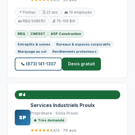
📍 Pontiac
🗓️ 22 ans
👥 10 employés
🪪 RBQ 5085151
💰 75–105 $/h
RBQ
CNESST
ASP Construction
Entrepôts & usines
Bureaux & espaces corporatifs
Marquage au sol
Revêtements protecteurs
📞 (873) 141-1307
Devis gratuit
#4
Services Industriels Proulx
Propriétaire : Sonia Proulx
SP
🔥 Très demandé
★★★★★
4.6/5 · 79 avis