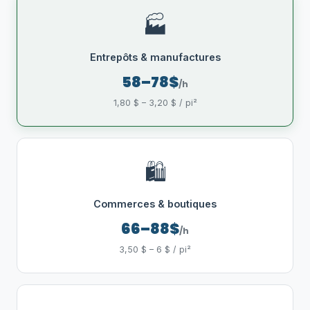
🏭
Entrepôts & manufactures
58–78$
/h
1,80 $ – 3,20 $ / pi²
🛍️
Commerces & boutiques
66–88$
/h
3,50 $ – 6 $ / pi²