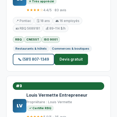
⭐ Très apprécié
★★★★☆
4.4/5 · 83 avis
📍 Pontiac
🗓️ 18 ans
👥 16 employés
🪪 RBQ 5689181
💰 89–114 $/h
RBQ
CNESST
ISO 9001
Restaurants & hôtels
Commerces & boutiques
📞 (581) 807-1349
Devis gratuit
#3
Louis Vermette Entrepreneur
Propriétaire : Louis Vermette
LV
✓ Certifié RBQ
★★★★★
5.0/5 · 35 avis