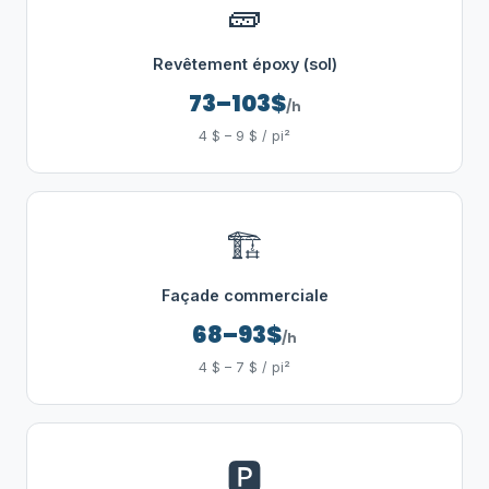
🧱
Revêtement époxy (sol)
73–103$
/h
4 $ – 9 $ / pi²
🏗️
Façade commerciale
68–93$
/h
4 $ – 7 $ / pi²
🅿️