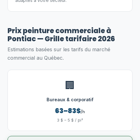
adaptés à votre secteur.
Prix peinture commerciale à
Pontiac — Grille tarifaire 2026
Estimations basées sur les tarifs du marché
commercial au Québec.
🏢
Bureaux & corporatif
63–83$
/h
3 $ – 5 $ / pi²