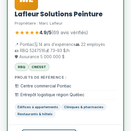
Lafleur Solutions Peinture
Propriétaire : Marc Lafleur
★★★★★
4.9/5
(69 avis vérifiés)
📍 Pontiac
🗓️ 14 ans d'expérience
👥 22 employés
🪪 RBQ 5247516
💰 73–93 $/h
🛡️ Assurance 5 000 000 $
RBQ
CNESST
PROJETS DE RÉFÉRENCE :
🏗️ Centre commercial Pontiac
🏗️ Entrepôt logistique région Québec
Édifices à appartements
Cliniques & pharmacies
Restaurants & hôtels