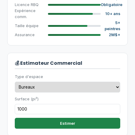
Licence RBQ
Obligatoire
Expérience
10+ ans
comm.
5+
Taille équipe
peintres
Assurance
2M$+
💰 Estimateur Commercial
Type d'espace
Surface (pi²)
Estimer