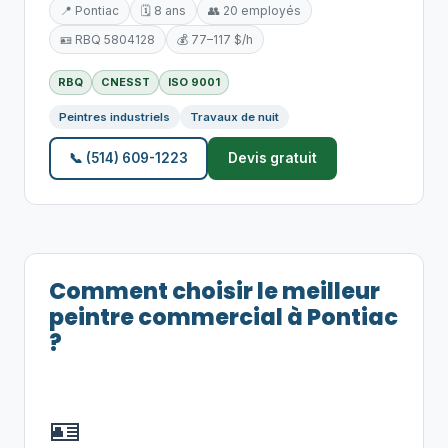
📍 Pontiac
🗓️ 8 ans
👥 20 employés
🪪 RBQ 5804128
💰 77–117 $/h
RBQ
CNESST
ISO 9001
Peintres industriels
Travaux de nuit
📞 (514) 609-1223
Devis gratuit
Comment choisir le meilleur
peintre commercial à Pontiac
?
🪪