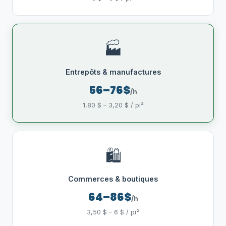
🏭
Entrepôts & manufactures
56–76$
/h
1,80 $ – 3,20 $ / pi²
🛍️
Commerces & boutiques
64–86$
/h
3,50 $ – 6 $ / pi²