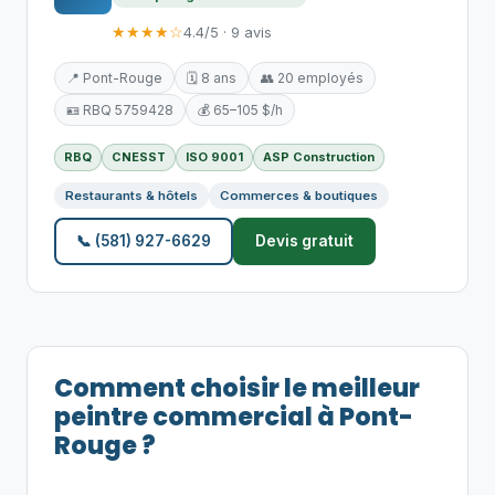
★★★★☆
4.4/5 · 9 avis
📍 Pont-Rouge
🗓️ 8 ans
👥 20 employés
🪪 RBQ 5759428
💰 65–105 $/h
RBQ
CNESST
ISO 9001
ASP Construction
Restaurants & hôtels
Commerces & boutiques
📞 (581) 927-6629
Devis gratuit
Comment choisir le meilleur
peintre commercial à Pont-
Rouge ?