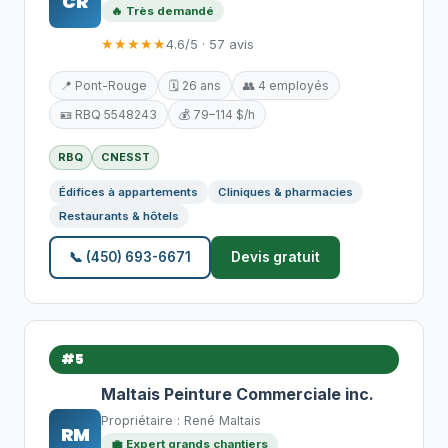
CR
🔥 Très demandé
★★★★★
4.6/5 · 57 avis
📍 Pont-Rouge
🗓️ 26 ans
👥 4 employés
🪪 RBQ 5548243
💰 79–114 $/h
RBQ
CNESST
Édifices à appartements
Cliniques & pharmacies
Restaurants & hôtels
📞 (450) 693-6671
Devis gratuit
#5
Maltais Peinture Commerciale inc.
Propriétaire : René Maltais
RM
💼 Expert grands chantiers