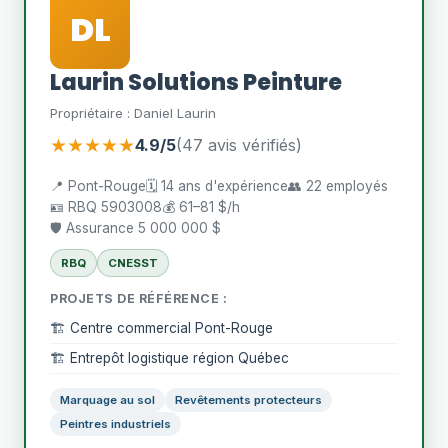
DL
Laurin Solutions Peinture
Propriétaire : Daniel Laurin
★★★★★
4.9/5
(47 avis vérifiés)
📍 Pont-Rouge
🗓️ 14 ans d'expérience
👥 22 employés
🪪 RBQ 5903008
💰 61–81 $/h
🛡️ Assurance 5 000 000 $
RBQ
CNESST
PROJETS DE RÉFÉRENCE :
🏗️ Centre commercial Pont-Rouge
🏗️ Entrepôt logistique région Québec
Marquage au sol
Revêtements protecteurs
Peintres industriels