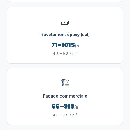
🧱
Revêtement époxy (sol)
71–101$
/h
4 $ – 9 $ / pi²
🏗️
Façade commerciale
66–91$
/h
4 $ – 7 $ / pi²