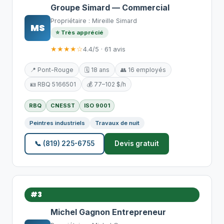
Groupe Simard — Commercial
Propriétaire : Mireille Simard
MS
⭐ Très apprécié
★★★★☆
4.4/5 · 61 avis
📍 Pont-Rouge
🗓️ 18 ans
👥 16 employés
🪪 RBQ 5166501
💰 77–102 $/h
RBQ
CNESST
ISO 9001
Peintres industriels
Travaux de nuit
📞 (819) 225-6755
Devis gratuit
#3
Michel Gagnon Entrepreneur