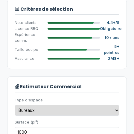
📊 Critères de sélection
Note clients
4.4+/5
Licence RBQ
Obligatoire
Expérience
10+ ans
comm.
5+
Taille équipe
peintres
Assurance
2M$+
💰 Estimateur Commercial
Type d'espace
Surface (pi²)