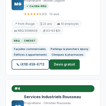
Propriétaire : Michel Gagnon
MG
✓ Certifié RBQ
★★★★★
5.0/5 · 13 avis
📍 Pont-Rouge
🗓️ 22 ans
👥 10 employés
🪪 RBQ 5098606
💰 63–93 $/h
RBQ
CNESST
Façades commerciales
Parkings & planchers époxy
Édifices à appartements
Cliniques & pharmacies
📞 (418) 459-6713
Devis gratuit
#4
Services Industriels Rousseau
Propriétaire : Christian Rousseau