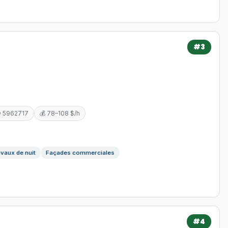
#3
Q 5962717
💰 78–108 $/h
vaux de nuit
Façades commerciales
#4