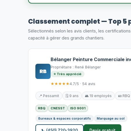
Classement complet — Top 5 
Sélectionnés selon les avis clients, les certification
capacité à gérer des grands chantiers.
Bélanger Peinture Commerciale in
Propriétaire : René Bélanger
RB
⭐ Très apprécié
★★★★★
4.7/5 · 54 avis
📍 Pessamit
🗓️ 9 ans
👥 19 employés
🪪 RBQ
RBQ
CNESST
ISO 9001
Bureaux & espaces corporatifs
Marquage au sol
📞 (450) 720-3920
Devis gratuit