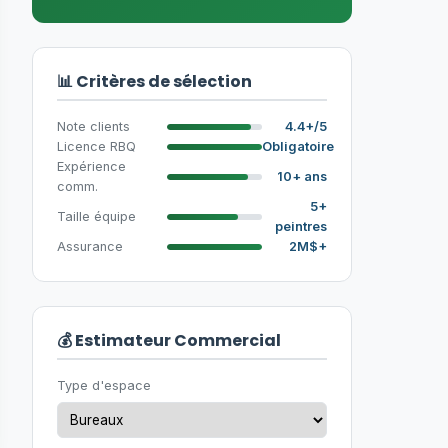
📊 Critères de sélection
Note clients
4.4+/5
Licence RBQ
Obligatoire
Expérience
10+ ans
comm.
5+
Taille équipe
peintres
Assurance
2M$+
💰 Estimateur Commercial
Type d'espace