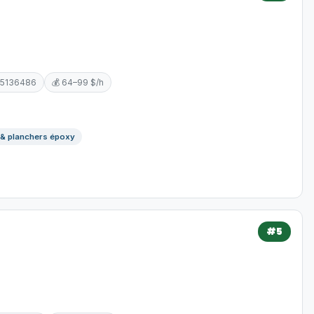
 5136486
💰 64–99 $/h
 & planchers époxy
#5