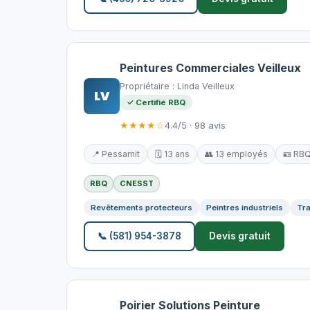
Peintures Commerciales Veilleux
Propriétaire : Linda Veilleux
LV
✓ Certifié RBQ
★★★★☆
4.4/5 · 98 avis
📍 Pessamit
🗓️ 13 ans
👥 13 employés
🪪 RB
RBQ
CNESST
Revêtements protecteurs
Peintres industriels
Tra
📞 (581) 954-3878
Devis gratuit
Poirier Solutions Peinture