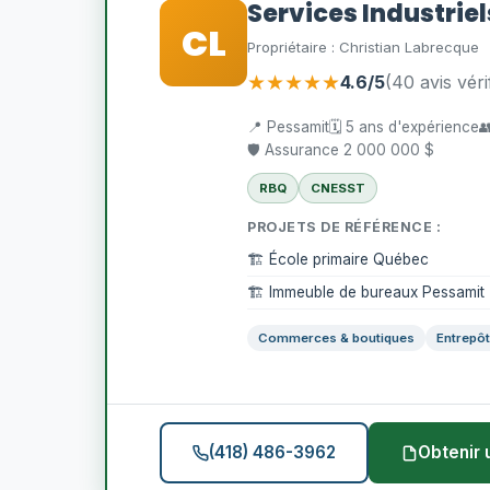
Services Industrie
CL
Propriétaire : Christian Labrecque
★★★★★
4.6/5
(40 avis véri
📍 Pessamit
🗓️ 5 ans d'expérience

🛡️ Assurance 2 000 000 $
RBQ
CNESST
PROJETS DE RÉFÉRENCE :
🏗️ École primaire Québec
🏗️ Immeuble de bureaux Pessamit
Commerces & boutiques
Entrepôt
(418) 486-3962
Obtenir 