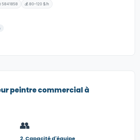
Q 5841858
💰 80–120 $/h
s
eur peintre commercial à
👥
2. Capacité d'équipe