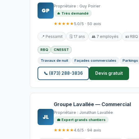
Propriétaire : Guy Poirier
GP
🔥 Très demandé
★★★★★
5.0/5 · 50 avis
📍 Pessamit
🗓️ 17 ans
👥 7 employés
🪪 RBQ
RBQ
CNESST
Travaux de nuit
Façades commerciales
Parkings
📞 (873) 288-3836
Devis gratuit
Groupe Lavallée — Commercial
Propriétaire : Jonathan Lavallée
JL
💼 Expert grands chantiers
★★★★★
4.6/5 · 94 avis