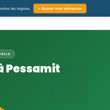
outes les régions
+ Ajouter mon entreprise
IELLE
à Pessamit