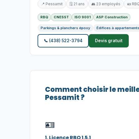
📍 Pessamit
🗓️ 21 ans
👥 23 employés
🪪 RB
RBQ
CNESST
ISO 9001
ASP Construction
Parkings & planchers époxy
Édifices à appartement
📞 (438) 522-3794
Devis gratuit
Comment choisir le meill
Pessamit ?
🪪
1. Licence RBQ 1.5.1