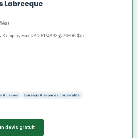
ls Labrecque
fiés)
 3 employés
🪪 RBQ 5174863
💰 76–96 $/h
s & usines
Bureaux & espaces corporatifs
un devis gratuit