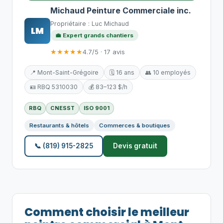
Michaud Peinture Commerciale inc.
Propriétaire : Luc Michaud
LM
💼 Expert grands chantiers
★★★★★
4.7/5 · 17 avis
📍 Mont-Saint-Grégoire
🗓️ 16 ans
👥 10 employés
🪪 RBQ 5310030
💰 83–123 $/h
RBQ
CNESST
ISO 9001
Restaurants & hôtels
Commerces & boutiques
📞 (819) 915-2825
Devis gratuit
Comment choisir le meilleur