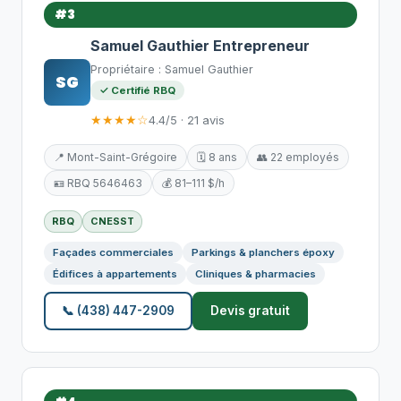
#3
Samuel Gauthier Entrepreneur
Propriétaire : Samuel Gauthier
SG
✓ Certifié RBQ
★★★★☆
4.4/5 · 21 avis
📍 Mont-Saint-Grégoire
🗓️ 8 ans
👥 22 employés
🪪 RBQ 5646463
💰 81–111 $/h
RBQ
CNESST
Façades commerciales
Parkings & planchers époxy
Édifices à appartements
Cliniques & pharmacies
📞 (438) 447-2909
Devis gratuit