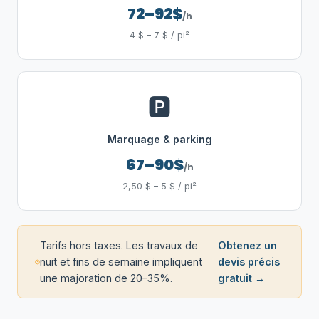
72–92$
/h
4 $ – 7 $ / pi²
🅿️
Marquage & parking
67–90$
/h
2,50 $ – 5 $ / pi²
Tarifs hors taxes. Les travaux de
Obtenez un
nuit et fins de semaine impliquent
devis précis
une majoration de 20–35%.
gratuit →