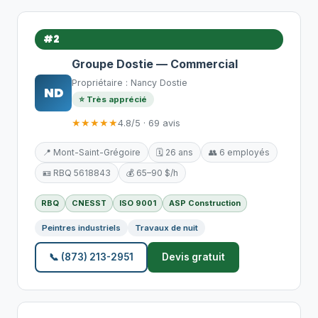
#2
Groupe Dostie — Commercial
Propriétaire : Nancy Dostie
ND
⭐ Très apprécié
★★★★★
4.8/5 · 69 avis
📍 Mont-Saint-Grégoire
🗓️ 26 ans
👥 6 employés
🪪 RBQ 5618843
💰 65–90 $/h
RBQ
CNESST
ISO 9001
ASP Construction
Peintres industriels
Travaux de nuit
📞 (873) 213-2951
Devis gratuit