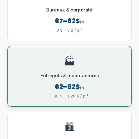
Bureaux & corporatif
67–82$
/h
3 $ – 5 $ / pi²
🏭
Entrepôts & manufactures
62–82$
/h
1,80 $ – 3,20 $ / pi²
🛍️