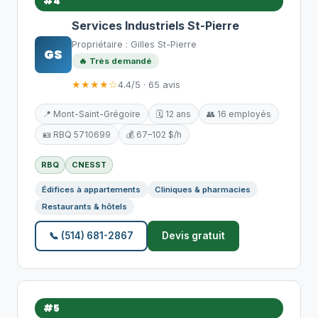
#4
Services Industriels St-Pierre
Propriétaire : Gilles St-Pierre
GS
🔥 Très demandé
★★★★☆
4.4/5 · 65 avis
📍 Mont-Saint-Grégoire
🗓️ 12 ans
👥 16 employés
🪪 RBQ 5710699
💰 67–102 $/h
RBQ
CNESST
Édifices à appartements
Cliniques & pharmacies
Restaurants & hôtels
📞 (514) 681-2867
Devis gratuit
#5