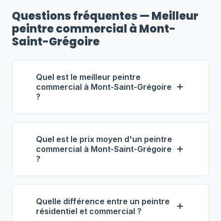
Questions fréquentes — Meilleur
peintre commercial à Mont-
Saint-Grégoire
Quel est le meilleur peintre
commercial à Mont-Saint-Grégoire
?
Selon notre classement,
Lemieux
Solutions Peinture
(propriétaire : Alain
Quel est le prix moyen d'un peintre
Lemieux) se distingue comme le
commercial à Mont-Saint-Grégoire
?
meilleur entrepreneur commercial à
Mont-Saint-Grégoire. Note : 4.6/5 (55
À Mont-Saint-Grégoire, les
avis), 22 ans d'expérience, équipe de 12
entrepreneurs en peinture
employés.
Quelle différence entre un peintre
commerciale facturent entre
62 $ et
résidentiel et commercial ?