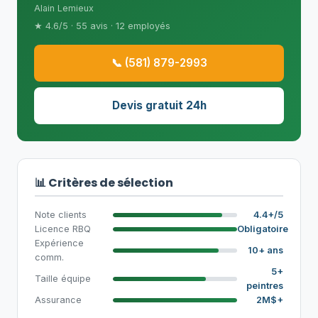
Alain Lemieux
★ 4.6/5 · 55 avis · 12 employés
📞 (581) 879-2993
Devis gratuit 24h
📊 Critères de sélection
Note clients
4.4+/5
Licence RBQ
Obligatoire
Expérience
10+ ans
comm.
5+
Taille équipe
peintres
Assurance
2M$+