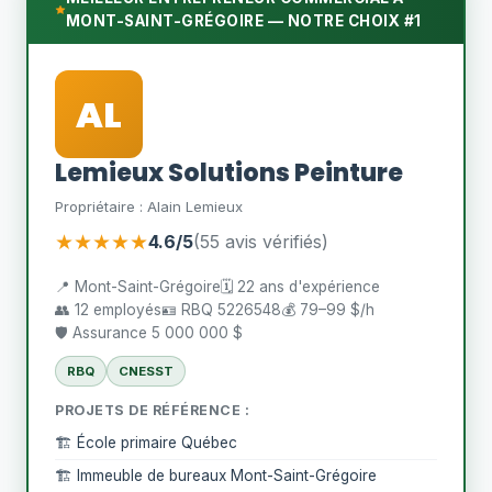
MONT-SAINT-GRÉGOIRE — NOTRE CHOIX #1
AL
Lemieux Solutions Peinture
Propriétaire : Alain Lemieux
★★★★★
4.6/5
(55 avis vérifiés)
📍 Mont-Saint-Grégoire
🗓️ 22 ans d'expérience
👥 12 employés
🪪 RBQ 5226548
💰 79–99 $/h
🛡️ Assurance 5 000 000 $
RBQ
CNESST
PROJETS DE RÉFÉRENCE :
🏗️ École primaire Québec
🏗️ Immeuble de bureaux Mont-Saint-Grégoire