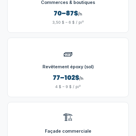
Commerces & boutiques
70–87$
/h
3,50 $ – 6 $ / pi²
🧱
Revêtement époxy (sol)
77–102$
/h
4 $ – 9 $ / pi²
🏗️
Façade commerciale