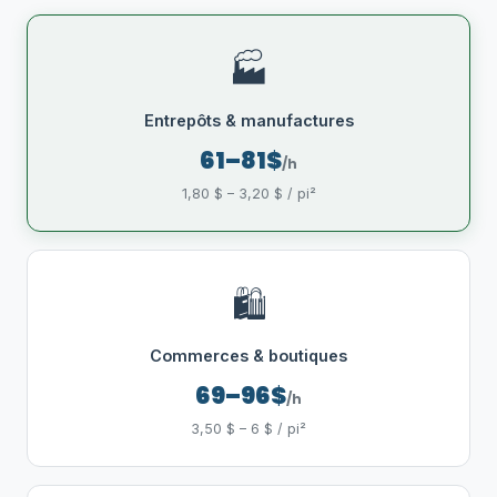
🏭
Entrepôts & manufactures
61–81$
/h
1,80 $ – 3,20 $ / pi²
🛍️
Commerces & boutiques
69–96$
/h
3,50 $ – 6 $ / pi²