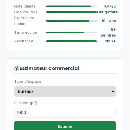
Note clients
4.4+/5
Licence RBQ
Obligatoire
Expérience
10+ ans
comm.
5+
Taille équipe
peintres
Assurance
2M$+
💰 Estimateur Commercial
Type d'espace
Surface (pi²)
Estimer