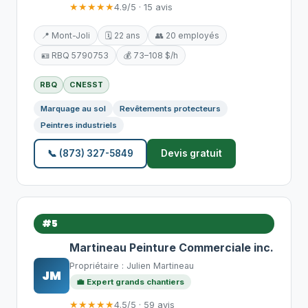
★★★★★
4.9/5 · 15 avis
📍 Mont-Joli
🗓️ 22 ans
👥 20 employés
🪪 RBQ 5790753
💰 73–108 $/h
RBQ
CNESST
Marquage au sol
Revêtements protecteurs
Peintres industriels
📞 (873) 327-5849
Devis gratuit
#5
Martineau Peinture Commerciale inc.
Propriétaire : Julien Martineau
JM
💼 Expert grands chantiers
★★★★★
4.5/5 · 59 avis