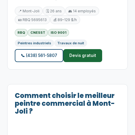
📍 Mont-Joli
🗓️ 26 ans
👥 14 employés
🪪 RBQ 5695613
💰 89–129 $/h
RBQ
CNESST
ISO 9001
Peintres industriels
Travaux de nuit
📞 (438) 561-5807
Devis gratuit
Comment choisir le meilleur
peintre commercial à Mont-
Joli ?