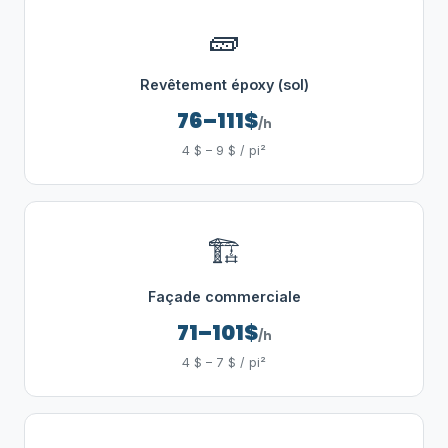
🧱
Revêtement époxy (sol)
76–111$
/h
4 $ – 9 $ / pi²
🏗️
Façade commerciale
71–101$
/h
4 $ – 7 $ / pi²