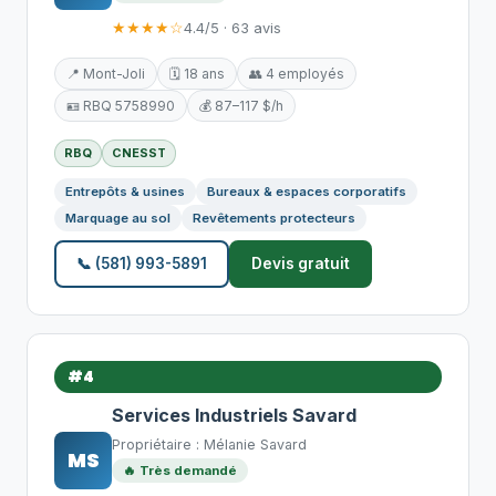
★★★★☆
4.4/5 · 63 avis
📍 Mont-Joli
🗓️ 18 ans
👥 4 employés
🪪 RBQ 5758990
💰 87–117 $/h
RBQ
CNESST
Entrepôts & usines
Bureaux & espaces corporatifs
Marquage au sol
Revêtements protecteurs
📞 (581) 993-5891
Devis gratuit
#4
Services Industriels Savard
Propriétaire : Mélanie Savard
MS
🔥 Très demandé