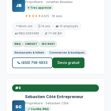
Propriétaire : Jonathan Beaulieu
JB
⭐ Très apprécié
★★★★★
4.6/5 · 19 avis
📍 Mont-Joli
🗓️ 14 ans
👥 10 employés
🪪 RBQ 5083485
💰 71–96 $/h
RBQ
CNESST
ISO 9001
Restaurants & hôtels
Commerces & boutiques
📞 (450) 759-5933
Devis gratuit
#3
Sébastien Côté Entrepreneur
Propriétaire : Sébastien Côté
SC
✓ Certifié RBQ