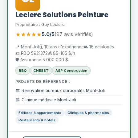
Leclerc Solutions Peinture
Propriétaire : Guy Leclerc
★★★★★
5.0/5
(97 avis vérifiés)
📍 Mont-Joli
🗓️ 10 ans d'expérience
👥 16 employés
🪪 RBQ 5921372
💰 85–105 $/h
🛡️ Assurance 5 000 000 $
RBQ
CNESST
ASP Construction
PROJETS DE RÉFÉRENCE :
🏗️ Rénovation bureaux corporatifs Mont-Joli
🏗️ Clinique médicale Mont-Joli
Édifices à appartements
Cliniques & pharmacies
Restaurants & hôtels