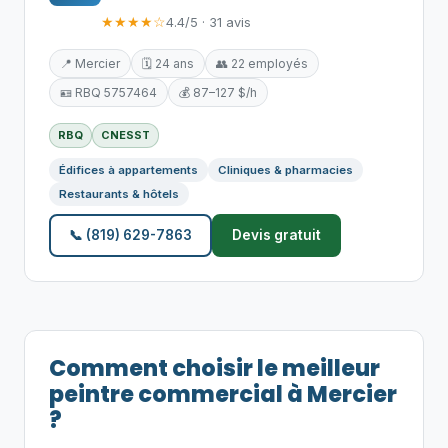
★★★★☆
4.4/5 · 31 avis
📍 Mercier
🗓️ 24 ans
👥 22 employés
🪪 RBQ 5757464
💰 87–127 $/h
RBQ
CNESST
Édifices à appartements
Cliniques & pharmacies
Restaurants & hôtels
📞 (819) 629-7863
Devis gratuit
Comment choisir le meilleur
peintre commercial à Mercier
?