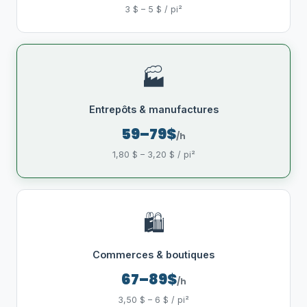
3 $ – 5 $ / pi²
🏭
Entrepôts & manufactures
59–79$
/h
1,80 $ – 3,20 $ / pi²
🛍️
Commerces & boutiques
67–89$
/h
3,50 $ – 6 $ / pi²