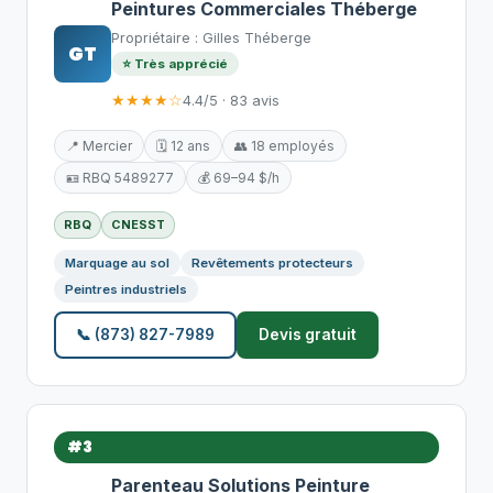
Peintures Commerciales Théberge
Propriétaire : Gilles Théberge
GT
⭐ Très apprécié
★★★★☆
4.4/5 · 83 avis
📍 Mercier
🗓️ 12 ans
👥 18 employés
🪪 RBQ 5489277
💰 69–94 $/h
RBQ
CNESST
Marquage au sol
Revêtements protecteurs
Peintres industriels
📞 (873) 827-7989
Devis gratuit
#3
Parenteau Solutions Peinture