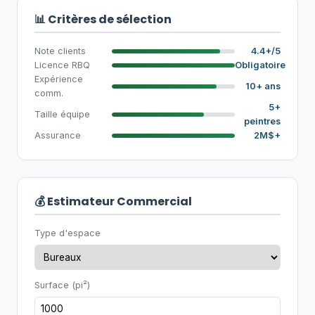
📊 Critères de sélection
Note clients
4.4+/5
Licence RBQ
Obligatoire
Expérience
10+ ans
comm.
5+
Taille équipe
peintres
Assurance
2M$+
💰 Estimateur Commercial
Type d'espace
Surface (pi²)