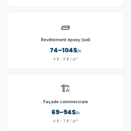
🧱
Revêtement époxy (sol)
74–104$
/h
4 $ – 9 $ / pi²
🏗️
Façade commerciale
69–94$
/h
4 $ – 7 $ / pi²