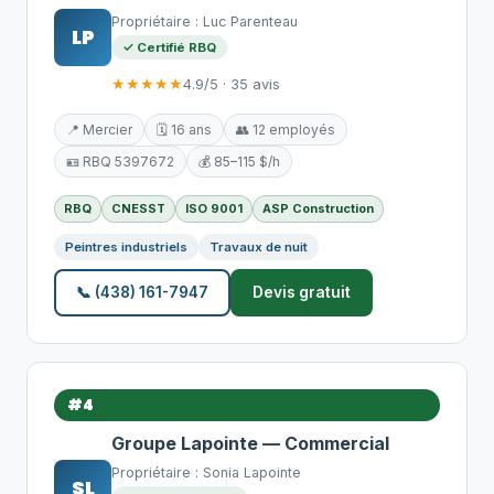
Propriétaire : Luc Parenteau
LP
✓ Certifié RBQ
★★★★★
4.9/5 · 35 avis
📍 Mercier
🗓️ 16 ans
👥 12 employés
🪪 RBQ 5397672
💰 85–115 $/h
RBQ
CNESST
ISO 9001
ASP Construction
Peintres industriels
Travaux de nuit
📞 (438) 161-7947
Devis gratuit
#4
Groupe Lapointe — Commercial
Propriétaire : Sonia Lapointe
SL