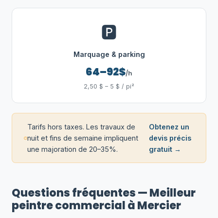
🅿️
Marquage & parking
64–92$
/h
2,50 $ – 5 $ / pi²
Tarifs hors taxes. Les travaux de
Obtenez un
nuit et fins de semaine impliquent
devis précis
une majoration de 20–35%.
gratuit →
Questions fréquentes — Meilleur
peintre commercial à Mercier