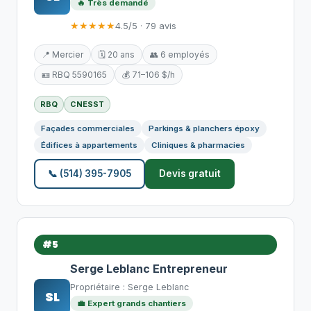
🔥 Très demandé
★★★★★
4.5/5 · 79 avis
📍 Mercier
🗓️ 20 ans
👥 6 employés
🪪 RBQ 5590165
💰 71–106 $/h
RBQ
CNESST
Façades commerciales
Parkings & planchers époxy
Édifices à appartements
Cliniques & pharmacies
📞 (514) 395-7905
Devis gratuit
#5
Serge Leblanc Entrepreneur
Propriétaire : Serge Leblanc
SL
💼 Expert grands chantiers