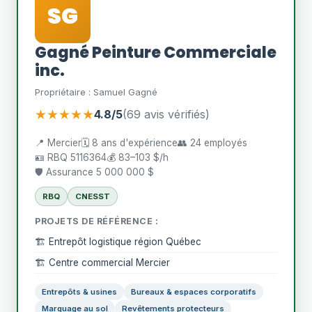
SG
Gagné Peinture Commerciale
inc.
Propriétaire : Samuel Gagné
★★★★★
4.8/5
(69 avis vérifiés)
📍 Mercier
🗓️ 8 ans d'expérience
👥 24 employés
🪪 RBQ 5116364
💰 83–103 $/h
🛡️ Assurance 5 000 000 $
RBQ
CNESST
PROJETS DE RÉFÉRENCE :
🏗️ Entrepôt logistique région Québec
🏗️ Centre commercial Mercier
Entrepôts & usines
Bureaux & espaces corporatifs
Marquage au sol
Revêtements protecteurs