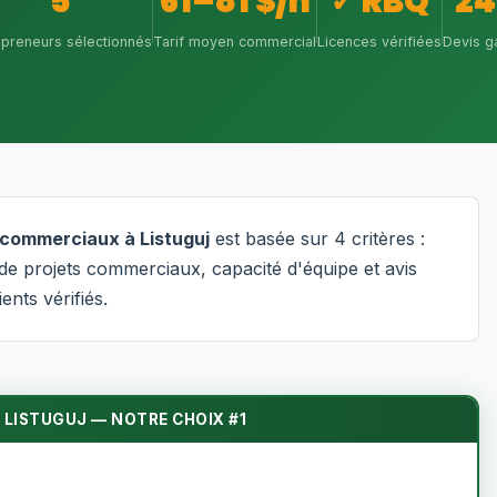
5
61–81 $/h
✓ RBQ
24
epreneurs sélectionnés
Tarif moyen commercial
Licences vérifiées
Devis ga
 commerciaux à Listuguj
est basée sur 4 critères :
 de projets commerciaux, capacité d'équipe et avis
ients vérifiés.
 LISTUGUJ — NOTRE CHOIX #1