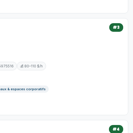
#3
5975516
💰 80–110 $/h
aux & espaces corporatifs
#4