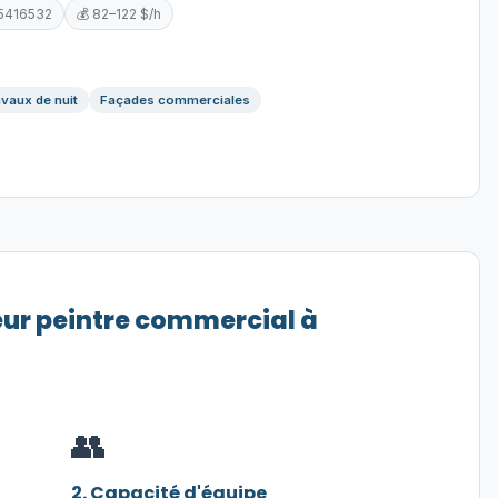
5416532
💰 82–122 $/h
vaux de nuit
Façades commerciales
eur peintre commercial à
👥
2. Capacité d'équipe