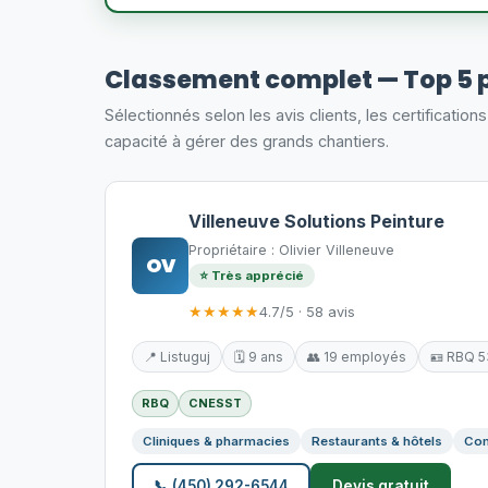
Classement complet — Top 5 p
Sélectionnés selon les avis clients, les certification
capacité à gérer des grands chantiers.
Villeneuve Solutions Peinture
Propriétaire : Olivier Villeneuve
OV
⭐ Très apprécié
★★★★★
4.7/5 · 58 avis
📍 Listuguj
🗓️ 9 ans
👥 19 employés
🪪 RBQ 
RBQ
CNESST
Cliniques & pharmacies
Restaurants & hôtels
Com
📞 (450) 292-6544
Devis gratuit