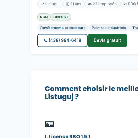
📍 Listuguj
🗓️ 21 ans
👥 23 employés
🪪 RBQ 
RBQ
CNESST
Revêtements protecteurs
Peintres industriels
Tra
📞 (438) 994-6418
Devis gratuit
Comment choisir le meill
Listuguj ?
🪪
1. Licence RBQ 1.5.1