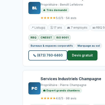
Propriétaire : Benoît Lefebvre
BL
🔥 Très demandé
★★★★★
5.0/5 · 54 avis
📍 Listuguj
🗓️ 17 ans
👥 7 employés
🪪 RBQ 
RBQ
CNESST
ISO 9001
Bureaux & espaces corporatifs
Marquage au sol
📞 (873) 760-6460
Devis gratuit
Services Industriels Champagne
Propriétaire : Pierre Champagne
PC
💼 Expert grands chantiers
★★★★★
4.6/5 · 98 avis