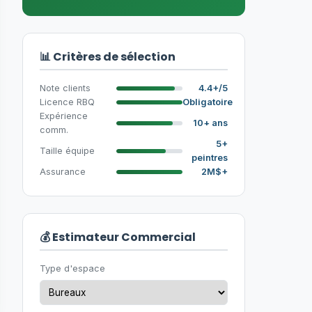
📊 Critères de sélection
Note clients
4.4+/5
Licence RBQ
Obligatoire
Expérience
10+ ans
comm.
5+
Taille équipe
peintres
Assurance
2M$+
💰 Estimateur Commercial
Type d'espace