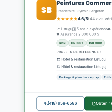
Peintures Commerc
SB
Propriétaire : Sylvain Bergeron
★★★★★
4.6/5
(44 avis véri
📍 Listuguj
🗓️ 5 ans d'expérience
👥
🛡️ Assurance 2 000 000 $
RBQ
CNESST
ISO 9001
PROJETS DE RÉFÉRENCE :
🏗️ Hôtel & restauration Listuguj
🏗️ Hôtel & restauration Listuguj
Parkings & planchers époxy
Édifi
(418) 958-6586
Obtenir 