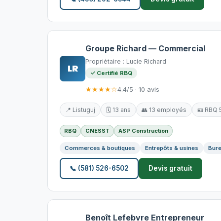
Groupe Richard — Commercial
Propriétaire : Lucie Richard
LR
✓ Certifié RBQ
★★★★☆
4.4/5 · 10 avis
📍 Listuguj
🗓️ 13 ans
👥 13 employés
🪪 RBQ 
RBQ
CNESST
ASP Construction
Commerces & boutiques
Entrepôts & usines
Bure
📞 (581) 526-6502
Devis gratuit
Benoît Lefebvre Entrepreneur