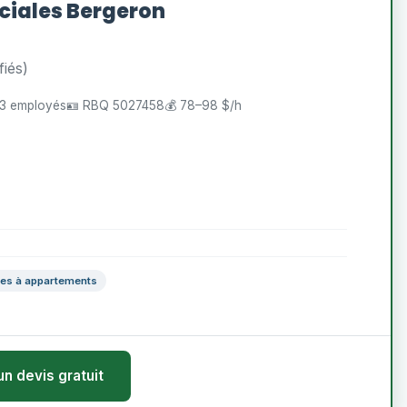
iales Bergeron
fiés)
 3 employés
🪪 RBQ 5027458
💰 78–98 $/h
ces à appartements
un devis gratuit