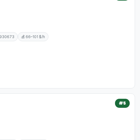
5930673
💰 66–101 $/h
#5