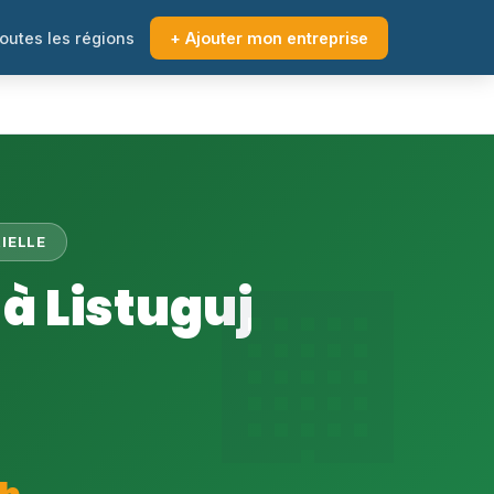
outes les régions
+ Ajouter mon entreprise
IELLE
à Listuguj