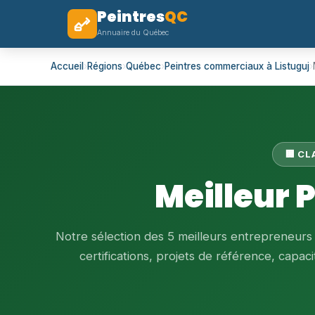
Peintres
QC
Annuaire du Québec
Accueil
›
Régions
›
Québec
›
Peintres commerciaux à Listuguj
›
🏢 C
Meilleur 
Notre sélection des 5 meilleurs entrepreneurs
certifications, projets de référence, capacit