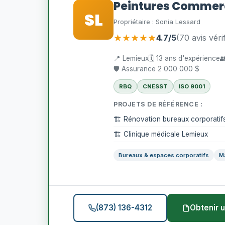
Peintures Commerc
SL
Propriétaire : Sonia Lessard
★★★★★
4.7/5
(70 avis véri
📍 Lemieux
🗓️ 13 ans d'expérience

🛡️ Assurance 2 000 000 $
RBQ
CNESST
ISO 9001
PROJETS DE RÉFÉRENCE :
🏗️ Rénovation bureaux corporatif
🏗️ Clinique médicale Lemieux
Bureaux & espaces corporatifs
M
(873) 136-4312
Obtenir u