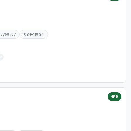
 5759757
💰 84–119 $/h
s
#5