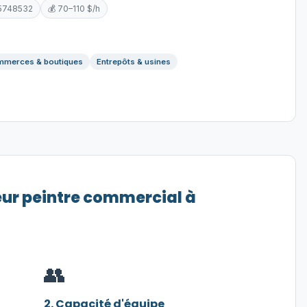
5748532
💰 70–110 $/h
merces & boutiques
Entrepôts & usines
eur peintre commercial à
👥
2. Capacité d'équipe