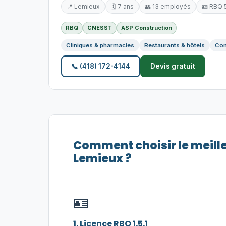
📍 Lemieux
🗓️ 7 ans
👥 13 employés
🪪 RBQ 
RBQ
CNESST
ASP Construction
Cliniques & pharmacies
Restaurants & hôtels
Com
📞 (418) 172-4144
Devis gratuit
Comment choisir le meill
Lemieux ?
🪪
1. Licence RBQ 1.5.1