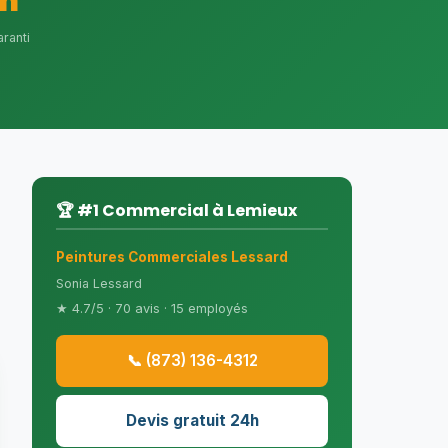
h
ranti
🏆 #1 Commercial à Lemieux
Peintures Commerciales Lessard
Sonia Lessard
★ 4.7/5 · 70 avis · 15 employés
📞 (873) 136-4312
Devis gratuit 24h