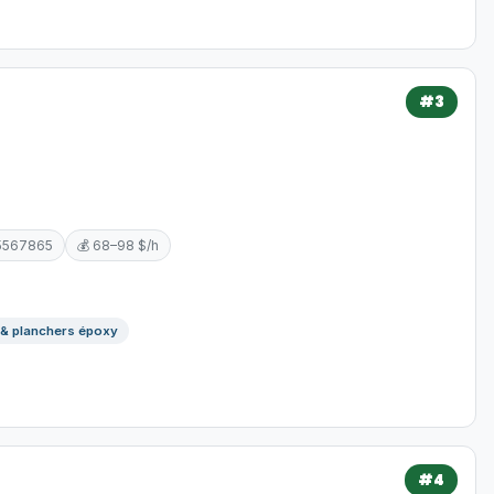
#3
5567865
💰 68–98 $/h
 & planchers époxy
#4