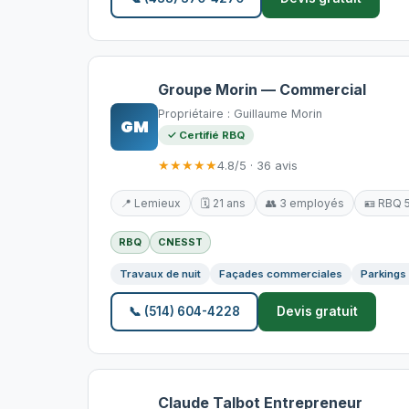
Groupe Morin — Commercial
Propriétaire : Guillaume Morin
GM
✓ Certifié RBQ
★★★★★
4.8/5 · 36 avis
📍 Lemieux
🗓️ 21 ans
👥 3 employés
🪪 RBQ 
RBQ
CNESST
Travaux de nuit
Façades commerciales
Parkings
📞 (514) 604-4228
Devis gratuit
Claude Talbot Entrepreneur