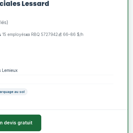
iales Lessard
fiés)
 15 employés
🪪 RBQ 5727942
💰 66–86 $/h
s Lemieux
arquage au sol
n devis gratuit