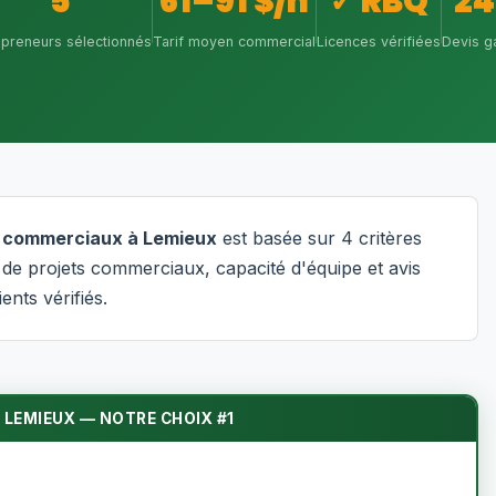
5
61–91 $/h
✓ RBQ
24
epreneurs sélectionnés
Tarif moyen commercial
Licences vérifiées
Devis ga
s commerciaux à Lemieux
est basée sur 4 critères
s de projets commerciaux, capacité d'équipe et avis
ients vérifiés.
 LEMIEUX — NOTRE CHOIX #1