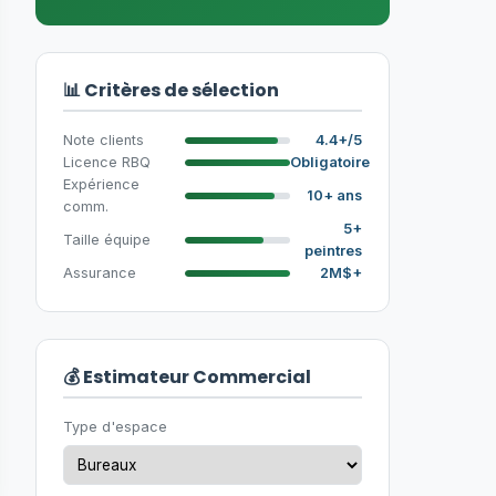
📊 Critères de sélection
Note clients
4.4+/5
Licence RBQ
Obligatoire
Expérience
10+ ans
comm.
5+
Taille équipe
peintres
Assurance
2M$+
💰 Estimateur Commercial
Type d'espace