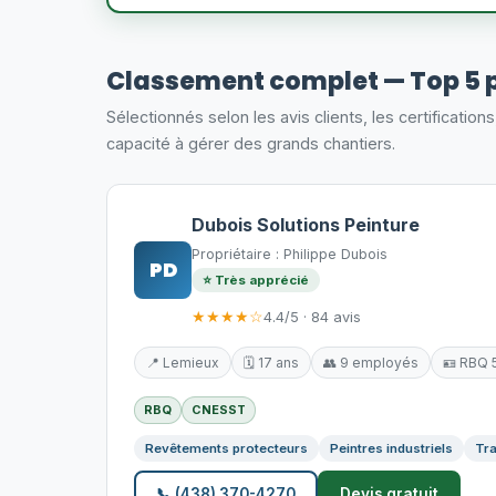
Classement complet — Top 5 
Sélectionnés selon les avis clients, les certification
capacité à gérer des grands chantiers.
Dubois Solutions Peinture
Propriétaire : Philippe Dubois
PD
⭐ Très apprécié
★★★★☆
4.4/5 · 84 avis
📍 Lemieux
🗓️ 17 ans
👥 9 employés
🪪 RBQ
RBQ
CNESST
Revêtements protecteurs
Peintres industriels
Tra
📞 (438) 370-4270
Devis gratuit