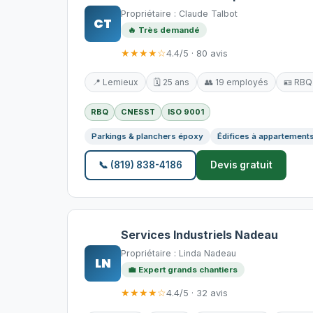
Propriétaire : Claude Talbot
CT
🔥 Très demandé
★★★★☆
4.4/5 · 80 avis
📍 Lemieux
🗓️ 25 ans
👥 19 employés
🪪 RBQ
RBQ
CNESST
ISO 9001
Parkings & planchers époxy
Édifices à appartement
📞 (819) 838-4186
Devis gratuit
Services Industriels Nadeau
Propriétaire : Linda Nadeau
LN
💼 Expert grands chantiers
★★★★☆
4.4/5 · 32 avis