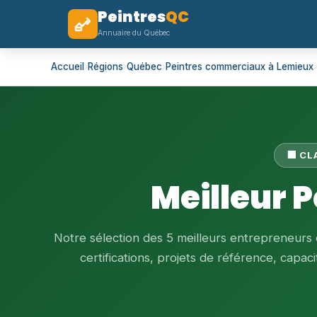
Peintres
QC
Annuaire du Québec
Accueil
›
Régions
›
Québec
›
Peintres commerciaux à Lemieux
›
🏢 C
Meilleur 
Notre sélection des 5 meilleurs entrepreneur
certifications, projets de référence, capacit