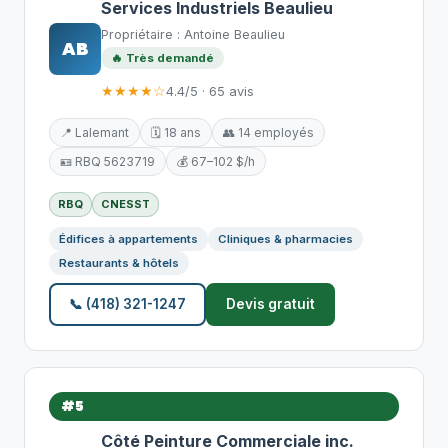
Services Industriels Beaulieu
Propriétaire : Antoine Beaulieu
AB
🔥 Très demandé
★★★★☆
4.4/5 · 65 avis
📍 Lalemant
🗓️ 18 ans
👥 14 employés
🪪 RBQ 5623719
💰 67–102 $/h
RBQ
CNESST
Édifices à appartements
Cliniques & pharmacies
Restaurants & hôtels
📞 (418) 321-1247
Devis gratuit
#5
Côté Peinture Commerciale inc.