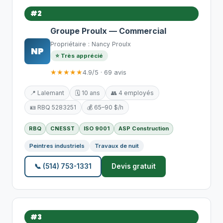
#2
Groupe Proulx — Commercial
Propriétaire : Nancy Proulx
NP
⭐ Très apprécié
★★★★★
4.9/5 · 69 avis
📍 Lalemant
🗓️ 10 ans
👥 4 employés
🪪 RBQ 5283251
💰 65–90 $/h
RBQ
CNESST
ISO 9001
ASP Construction
Peintres industriels
Travaux de nuit
📞 (514) 753-1331
Devis gratuit
#3