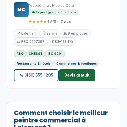
Propriétaire : Nicolas Côté
NC
💼 Expert grands chantiers
★★★★★
4.8/5 · 17 avis
📍 Lalemant
🗓️ 22 ans
👥 8 employés
🪪 RBQ 5297297
💰 83–123 $/h
RBQ
CNESST
ISO 9001
Restaurants & hôtels
Commerces & boutiques
📞 (450) 555-1205
Devis gratuit
Comment choisir le meilleur
peintre commercial à