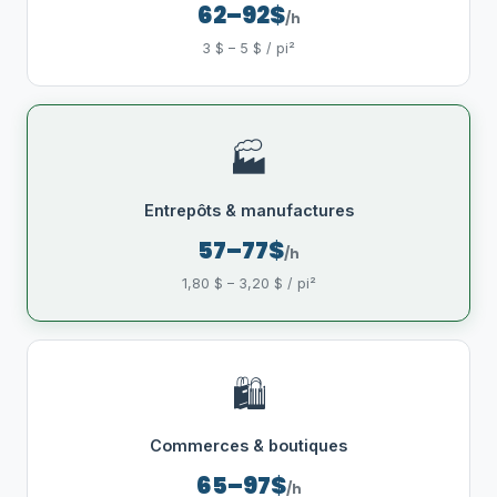
62–92$
/h
3 $ – 5 $ / pi²
🏭
Entrepôts & manufactures
57–77$
/h
1,80 $ – 3,20 $ / pi²
🛍️
Commerces & boutiques
65–97$
/h