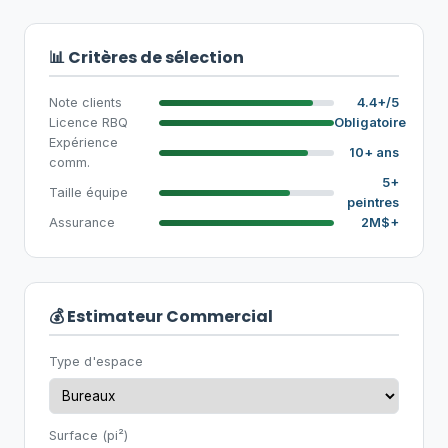
📊 Critères de sélection
Note clients
4.4+/5
Licence RBQ
Obligatoire
Expérience
10+ ans
comm.
5+
Taille équipe
peintres
Assurance
2M$+
💰 Estimateur Commercial
Type d'espace
Surface (pi²)