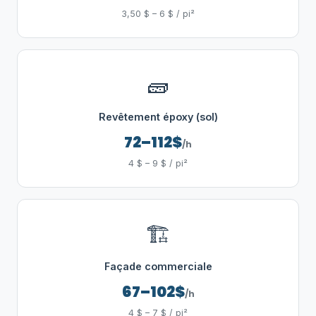
3,50 $ – 6 $ / pi²
🧱
Revêtement époxy (sol)
72–112$
/h
4 $ – 9 $ / pi²
🏗️
Façade commerciale
67–102$
/h
4 $ – 7 $ / pi²