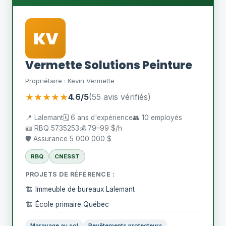
KV
Vermette Solutions Peinture
Propriétaire : Kevin Vermette
★★★★★
4.6/5
(55 avis vérifiés)
📍 Lalemant
🗓️ 6 ans d'expérience
👥 10 employés
🪪 RBQ 5735253
💰 79–99 $/h
🛡️ Assurance 5 000 000 $
RBQ
CNESST
PROJETS DE RÉFÉRENCE :
🏗️ Immeuble de bureaux Lalemant
🏗️ École primaire Québec
Marquage au sol
Revêtements protecteurs