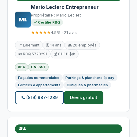
Mario Leclerc Entrepreneur
Propriétaire : Mario Leclerc
ML
✓ Certifié RBQ
★★★★★
4.5/5 · 21 avis
📍 Lalemant
🗓️ 14 ans
👥 20 employés
🪪 RBQ 5720291
💰 81–111 $/h
RBQ
CNESST
Façades commerciales
Parkings & planchers époxy
Édifices à appartements
Cliniques & pharmacies
📞 (819) 987-1289
Devis gratuit
#4