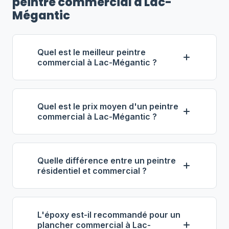
peintre commercial à Lac-
Mégantic
Quel est le meilleur peintre
commercial à Lac-Mégantic ?
Selon notre classement,
Services
Industriels Vaillancourt
(propriétaire :
Quel est le prix moyen d'un peintre
Linda Vaillancourt) se distingue comme
commercial à Lac-Mégantic ?
le meilleur entrepreneur commercial à
À Lac-Mégantic, les entrepreneurs en
Lac-Mégantic. Note : 4.8/5 (102 avis),
peinture commerciale facturent entre
19 ans d'expérience, équipe de 13
Quelle différence entre un peintre
59 $ et 89 $ de l'heure
. Pour 1 000
employés.
résidentiel et commercial ?
pi², prévoyez 3 000 $ à 8 000 $.
La peinture commerciale implique des
L'époxy de plancher coûte entre 4 $ et
volumes plus importants, des équipes
9 $ le pi², tout compris.
L'époxy est-il recommandé pour un
plus grandes, des produits spécialisés
plancher commercial à Lac-