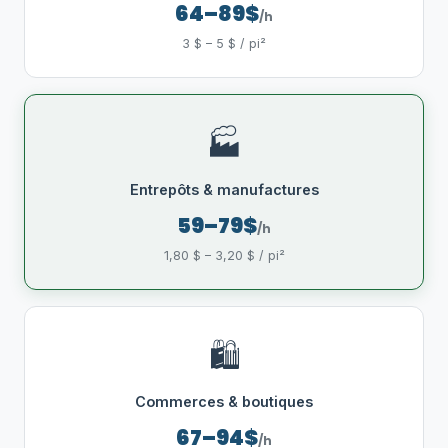
64–89$
/h
3 $ – 5 $ / pi²
🏭
Entrepôts & manufactures
59–79$
/h
1,80 $ – 3,20 $ / pi²
🛍️
Commerces & boutiques
67–94$
/h