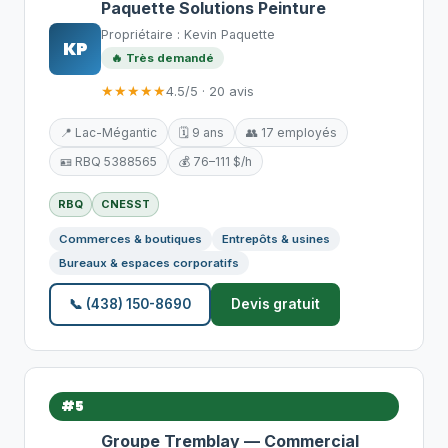
Paquette Solutions Peinture
Propriétaire : Kevin Paquette
KP
🔥 Très demandé
★★★★★
4.5/5 · 20 avis
📍 Lac-Mégantic
🗓️ 9 ans
👥 17 employés
🪪 RBQ 5388565
💰 76–111 $/h
RBQ
CNESST
Commerces & boutiques
Entrepôts & usines
Bureaux & espaces corporatifs
📞 (438) 150-8690
Devis gratuit
#5
Groupe Tremblay — Commercial