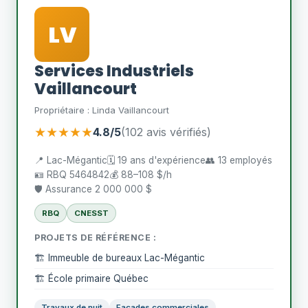
LV
Services Industriels
Vaillancourt
Propriétaire : Linda Vaillancourt
★★★★★
4.8/5
(102 avis vérifiés)
📍 Lac-Mégantic
🗓️ 19 ans d'expérience
👥 13 employés
🪪 RBQ 5464842
💰 88–108 $/h
🛡️ Assurance 2 000 000 $
RBQ
CNESST
PROJETS DE RÉFÉRENCE :
🏗️ Immeuble de bureaux Lac-Mégantic
🏗️ École primaire Québec
Travaux de nuit
Façades commerciales