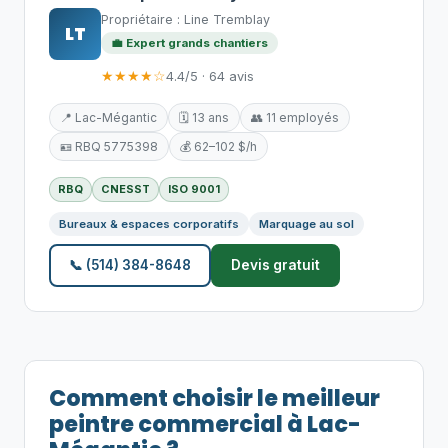
Propriétaire : Line Tremblay
LT
💼 Expert grands chantiers
★★★★☆
4.4/5 · 64 avis
📍 Lac-Mégantic
🗓️ 13 ans
👥 11 employés
🪪 RBQ 5775398
💰 62–102 $/h
RBQ
CNESST
ISO 9001
Bureaux & espaces corporatifs
Marquage au sol
📞 (514) 384-8648
Devis gratuit
Comment choisir le meilleur
peintre commercial à Lac-