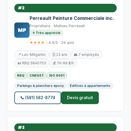
#2
Perreault Peinture Commerciale inc.
Propriétaire : Mathieu Perreault
MP
⭐ Très apprécié
★★★★☆
4.4/5 · 24 avis
📍 Lac-Mégantic
🗓️ 23 ans
👥 7 employés
🪪 RBQ 5840753
💰 74–99 $/h
RBQ
CNESST
ISO 9001
Parkings & planchers époxy
Édifices à appartements
📞 (581) 582-8774
Devis gratuit
#3