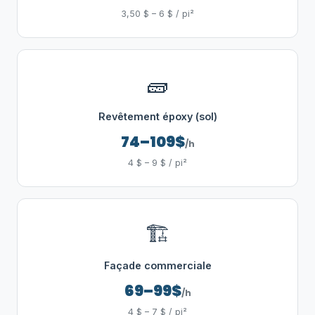
3,50 $ – 6 $ / pi²
🧱
Revêtement époxy (sol)
74–109$
/h
4 $ – 9 $ / pi²
🏗️
Façade commerciale
69–99$
/h
4 $ – 7 $ / pi²