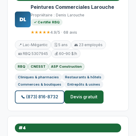
Peintures Commerciales Larouche
Propriétaire : Denis Larouche
DL
✓ Certifié RBQ
★★★★★
4.9/5 · 68 avis
📍 Lac-Mégantic
🗓️ 5 ans
👥 23 employés
🪪 RBQ 5307945
💰 60–90 $/h
RBQ
CNESST
ASP Construction
Cliniques & pharmacies
Restaurants & hôtels
Commerces & boutiques
Entrepôts & usines
📞 (873) 816-8732
Devis gratuit
#4