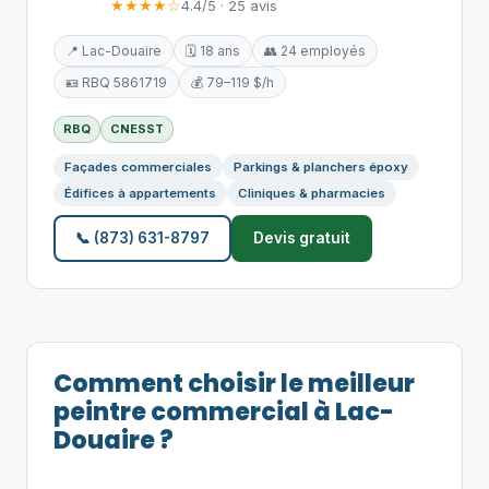
★★★★☆
4.4/5 · 25 avis
📍 Lac-Douaire
🗓️ 18 ans
👥 24 employés
🪪 RBQ 5861719
💰 79–119 $/h
RBQ
CNESST
Façades commerciales
Parkings & planchers époxy
Édifices à appartements
Cliniques & pharmacies
📞 (873) 631-8797
Devis gratuit
Comment choisir le meilleur
peintre commercial à Lac-
Douaire ?