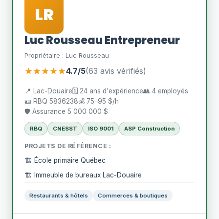
LR
Luc Rousseau Entrepreneur
Propriétaire : Luc Rousseau
★★★★★
4.7/5
(63 avis vérifiés)
📍 Lac-Douaire
🗓️ 24 ans d'expérience
👥 4 employés
🪪 RBQ 5836238
💰 75–95 $/h
🛡️ Assurance 5 000 000 $
RBQ
CNESST
ISO 9001
ASP Construction
PROJETS DE RÉFÉRENCE :
🏗️ École primaire Québec
🏗️ Immeuble de bureaux Lac-Douaire
Restaurants & hôtels
Commerces & boutiques