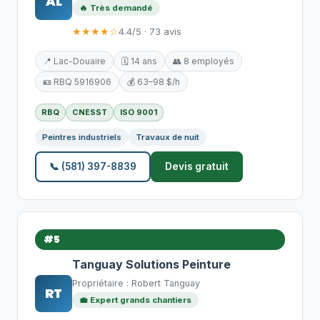
AL
🔥 Très demandé
★★★★☆
4.4/5 · 73 avis
📍 Lac-Douaire
🗓️ 14 ans
👥 8 employés
🪪 RBQ 5916906
💰 63–98 $/h
RBQ
CNESST
ISO 9001
Peintres industriels
Travaux de nuit
📞 (581) 397-8839
Devis gratuit
#5
Tanguay Solutions Peinture
Propriétaire : Robert Tanguay
RT
💼 Expert grands chantiers