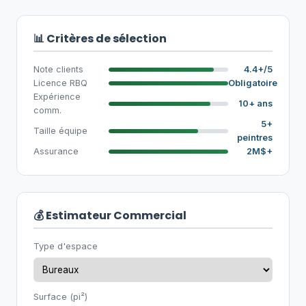
📊 Critères de sélection
Note clients
4.4+/5
Licence RBQ
Obligatoire
Expérience
10+ ans
comm.
5+
Taille équipe
peintres
Assurance
2M$+
💰 Estimateur Commercial
Type d'espace
Surface (pi²)