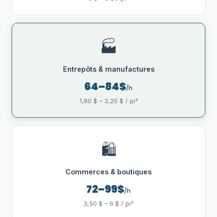
🏭
Entrepôts & manufactures
64–84$
/h
1,80 $ – 3,20 $ / pi²
🛍️
Commerces & boutiques
72–99$
/h
3,50 $ – 6 $ / pi²