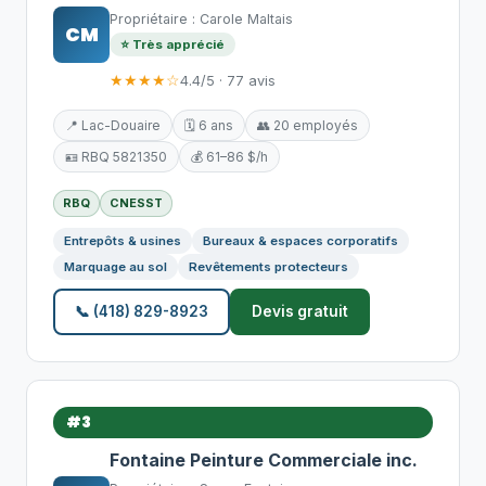
Propriétaire : Carole Maltais
CM
⭐ Très apprécié
★★★★☆
4.4/5 · 77 avis
📍 Lac-Douaire
🗓️ 6 ans
👥 20 employés
🪪 RBQ 5821350
💰 61–86 $/h
RBQ
CNESST
Entrepôts & usines
Bureaux & espaces corporatifs
Marquage au sol
Revêtements protecteurs
📞 (418) 829-8923
Devis gratuit
#3
Fontaine Peinture Commerciale inc.