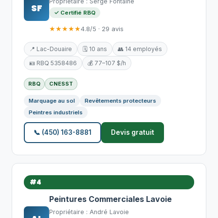
Propriétaire : Serge Fontaine
SF
✓ Certifié RBQ
★★★★★
4.8/5 · 29 avis
📍 Lac-Douaire
🗓️ 10 ans
👥 14 employés
🪪 RBQ 5358486
💰 77–107 $/h
RBQ
CNESST
Marquage au sol
Revêtements protecteurs
Peintres industriels
📞 (450) 163-8881
Devis gratuit
#4
Peintures Commerciales Lavoie
Propriétaire : André Lavoie