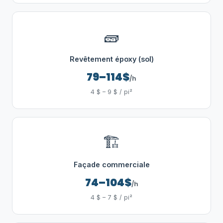
🧱
Revêtement époxy (sol)
79–114$
/h
4 $ – 9 $ / pi²
🏗️
Façade commerciale
74–104$
/h
4 $ – 7 $ / pi²