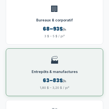
🏢
Bureaux & corporatif
68–93$
/h
3 $ – 5 $ / pi²
🏭
Entrepôts & manufactures
63–83$
/h
1,80 $ – 3,20 $ / pi²