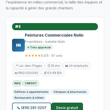
l'expérience en milieu commercial, la taille des équipes et
la capacité à gérer des grands chantiers.
#2
Peintures Commerciales Nolin
Propriétaire : Isabelle Nolin
IN
⭐ Très apprécié
★★★★★
5.0/5 · 97 avis
📍 Lac-des-Plages
🗓️ 16 ans
👥 24 employés
🪪 RBQ 5204282
💰 63–88 $/h
RBQ
CNESST
Édifices à appartements
Cliniques & pharmacies
Restaurants & hôtels
📞 (819) 281-3207
Devis gratuit