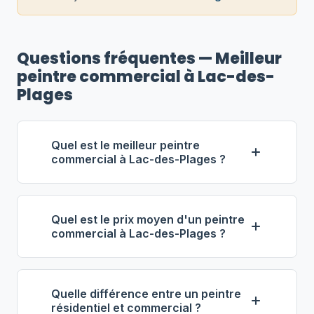
Questions fréquentes — Meilleur
peintre commercial à Lac-des-
Plages
Quel est le meilleur peintre
commercial à Lac-des-Plages ?
Selon notre classement,
Tanguay
Peinture Commerciale inc.
Quel est le prix moyen d'un peintre
(propriétaire : Olivier Tanguay) se
commercial à Lac-des-Plages ?
distingue comme le meilleur
À Lac-des-Plages, les entrepreneurs
entrepreneur commercial à Lac-des-
en peinture commerciale facturent
Plages. Note : 4.6/5 (83 avis), 12 ans
Quelle différence entre un peintre
entre
63 $ et 93 $ de l'heure
. Pour 1
d'expérience, équipe de 8 employés.
résidentiel et commercial ?