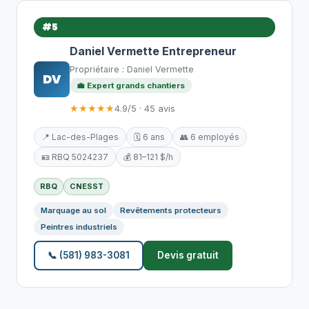
#5
Daniel Vermette Entrepreneur
Propriétaire : Daniel Vermette
DV
💼 Expert grands chantiers
★★★★★
4.9/5 · 45 avis
📍 Lac-des-Plages
🗓️ 6 ans
👥 6 employés
🪪 RBQ 5024237
💰 81–121 $/h
RBQ
CNESST
Marquage au sol
Revêtements protecteurs
Peintres industriels
📞 (581) 983-3081
Devis gratuit