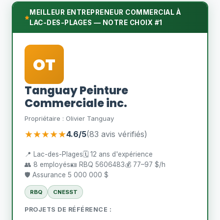
MEILLEUR ENTREPRENEUR COMMERCIAL À
LAC-DES-PLAGES — NOTRE CHOIX #1
OT
Tanguay Peinture
Commerciale inc.
Propriétaire : Olivier Tanguay
★★★★★
4.6/5
(83 avis vérifiés)
📍 Lac-des-Plages
🗓️ 12 ans d'expérience
👥 8 employés
🪪 RBQ 5606483
💰 77–97 $/h
🛡️ Assurance 5 000 000 $
RBQ
CNESST
PROJETS DE RÉFÉRENCE :