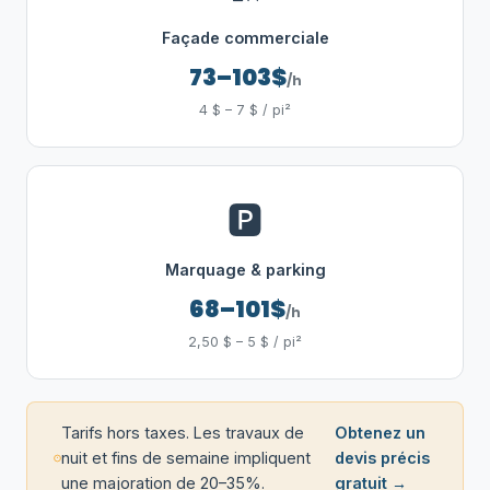
Façade commerciale
73–103$
/h
4 $ – 7 $ / pi²
🅿️
Marquage & parking
68–101$
/h
2,50 $ – 5 $ / pi²
Tarifs hors taxes. Les travaux de
Obtenez un
nuit et fins de semaine impliquent
devis précis
une majoration de 20–35%.
gratuit →