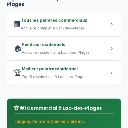
peut nécessiter
5 à 10 jours
. Un grand
Plages
entrepôt requiert plusieurs semaines.
Les travaux de nuit permettent de
Tous les peintres commerciaux
🏢
compresser les délais.
Annuaire complet à Lac-des-Plages
Peintres résidentiels
🏠
Annuaire résidentiel à Lac-des-Plages
Meilleur peintre résidentiel
🏆
Top 5 résidentiels à Lac-des-Plages
🏆 #1 Commercial à Lac-des-Plages
Tanguay Peinture Commerciale inc.