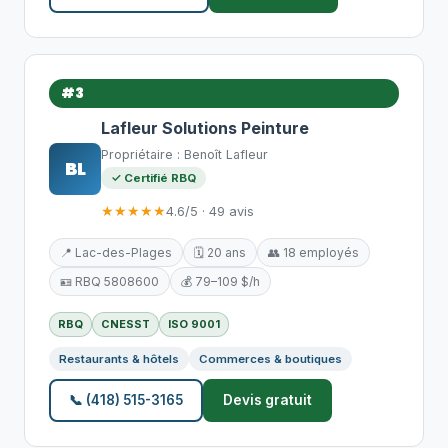
#3
Lafleur Solutions Peinture
Propriétaire : Benoît Lafleur
BL
✓ Certifié RBQ
★★★★★
4.6/5 · 49 avis
📍 Lac-des-Plages
🗓️ 20 ans
👥 18 employés
🪪 RBQ 5808600
💰 79–109 $/h
RBQ
CNESST
ISO 9001
Restaurants & hôtels
Commerces & boutiques
📞 (418) 515-3165
Devis gratuit