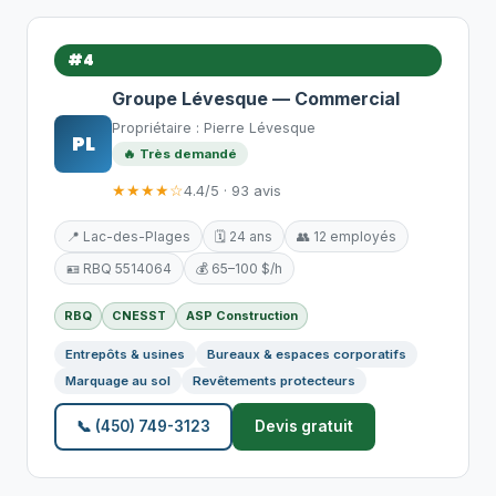
#4
Groupe Lévesque — Commercial
Propriétaire : Pierre Lévesque
PL
🔥 Très demandé
★★★★☆
4.4/5 · 93 avis
📍 Lac-des-Plages
🗓️ 24 ans
👥 12 employés
🪪 RBQ 5514064
💰 65–100 $/h
RBQ
CNESST
ASP Construction
Entrepôts & usines
Bureaux & espaces corporatifs
Marquage au sol
Revêtements protecteurs
📞 (450) 749-3123
Devis gratuit