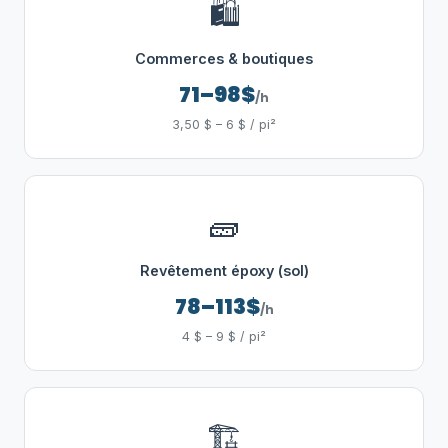
🛍️
Commerces & boutiques
71–98$
/h
3,50 $ – 6 $ / pi²
🧱
Revêtement époxy (sol)
78–113$
/h
4 $ – 9 $ / pi²
🏗️