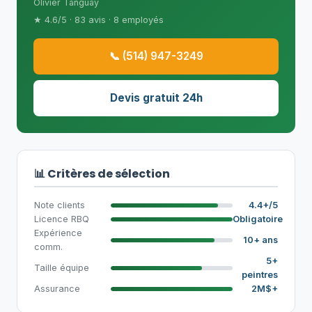
Olivier Tanguay
★ 4.6/5 · 83 avis · 8 employés
📞 (514) 947-3249
Devis gratuit 24h
📊 Critères de sélection
Note clients
4.4+/5
Licence RBQ
Obligatoire
Expérience
10+ ans
comm.
5+
Taille équipe
peintres
Assurance
2M$+