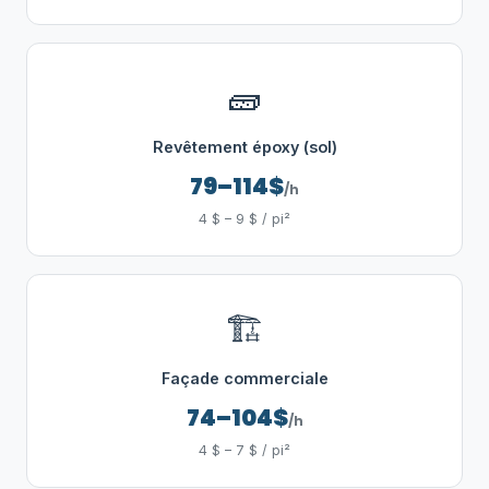
🧱
Revêtement époxy (sol)
79–114$
/h
4 $ – 9 $ / pi²
🏗️
Façade commerciale
74–104$
/h
4 $ – 7 $ / pi²