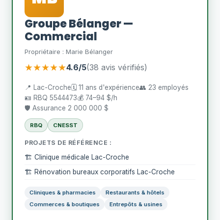
Groupe Bélanger —
Commercial
Propriétaire : Marie Bélanger
★★★★★
4.6/5
(38 avis vérifiés)
📍 Lac-Croche
🗓️ 11 ans d'expérience
👥 23 employés
🪪 RBQ 5544473
💰 74–94 $/h
🛡️ Assurance 2 000 000 $
RBQ
CNESST
PROJETS DE RÉFÉRENCE :
🏗️ Clinique médicale Lac-Croche
🏗️ Rénovation bureaux corporatifs Lac-Croche
Cliniques & pharmacies
Restaurants & hôtels
Commerces & boutiques
Entrepôts & usines