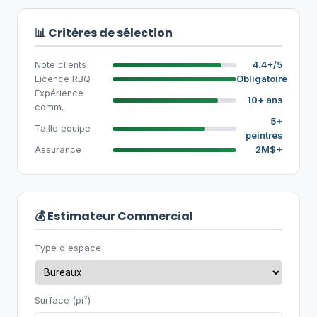
📊 Critères de sélection
Note clients
4.4+/5
Licence RBQ
Obligatoire
Expérience
10+ ans
comm.
5+
Taille équipe
peintres
Assurance
2M$+
💰 Estimateur Commercial
Type d'espace
Surface (pi²)