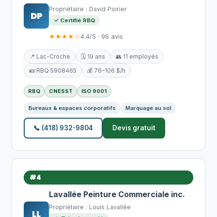
Propriétaire : David Poirier
DP
✓ Certifié RBQ
★★★★☆
4.4/5 · 96 avis
📍 Lac-Croche
🗓️ 19 ans
👥 11 employés
🪪 RBQ 5908465
💰 76–106 $/h
RBQ
CNESST
ISO 9001
Bureaux & espaces corporatifs
Marquage au sol
📞 (418) 932-9804
Devis gratuit
#4
Lavallée Peinture Commerciale inc.
Propriétaire : Louis Lavallée
LL