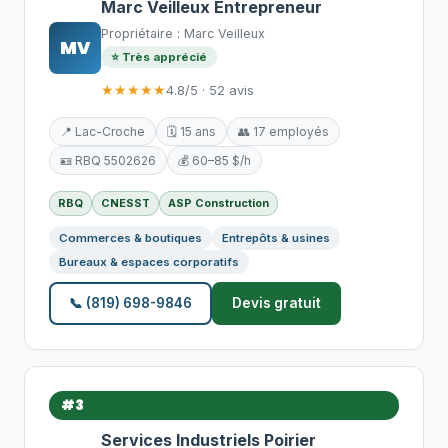
Marc Veilleux Entrepreneur
Propriétaire : Marc Veilleux
MV
⭐ Très apprécié
★★★★★
4.8/5 · 52 avis
📍 Lac-Croche
🗓️ 15 ans
👥 17 employés
🪪 RBQ 5502626
💰 60–85 $/h
RBQ
CNESST
ASP Construction
Commerces & boutiques
Entrepôts & usines
Bureaux & espaces corporatifs
📞 (819) 698-9846
Devis gratuit
#3
Services Industriels Poirier