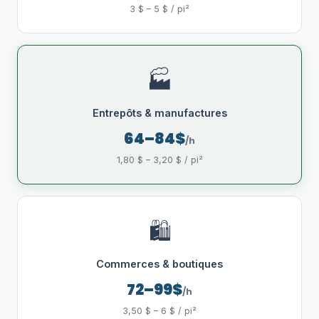
3 $ – 5 $ / pi²
🏭
Entrepôts & manufactures
64–84$
/h
1,80 $ – 3,20 $ / pi²
🛍️
Commerces & boutiques
72–99$
/h
3,50 $ – 6 $ / pi²