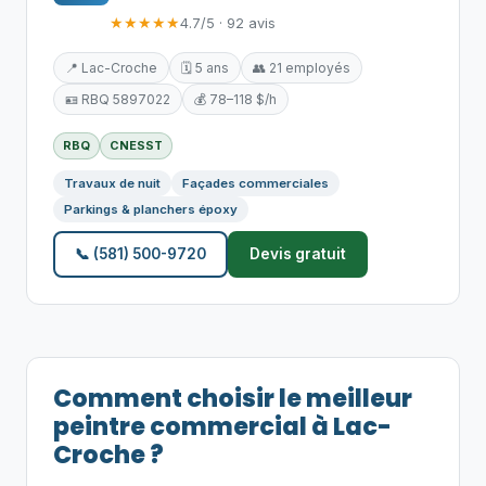
★★★★★
4.7/5 · 92 avis
📍 Lac-Croche
🗓️ 5 ans
👥 21 employés
🪪 RBQ 5897022
💰 78–118 $/h
RBQ
CNESST
Travaux de nuit
Façades commerciales
Parkings & planchers époxy
📞 (581) 500-9720
Devis gratuit
Comment choisir le meilleur
peintre commercial à Lac-
Croche ?