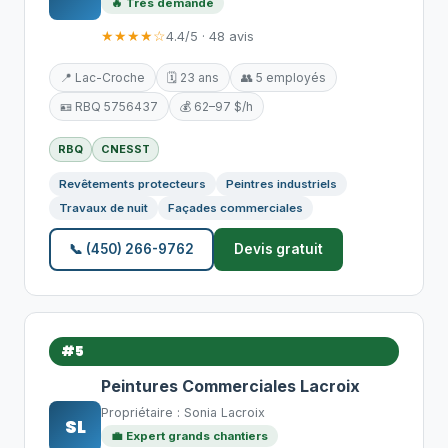
🔥 Très demandé
★★★★☆
4.4/5 · 48 avis
📍 Lac-Croche
🗓️ 23 ans
👥 5 employés
🪪 RBQ 5756437
💰 62–97 $/h
RBQ
CNESST
Revêtements protecteurs
Peintres industriels
Travaux de nuit
Façades commerciales
📞 (450) 266-9762
Devis gratuit
#5
Peintures Commerciales Lacroix
Propriétaire : Sonia Lacroix
SL
💼 Expert grands chantiers